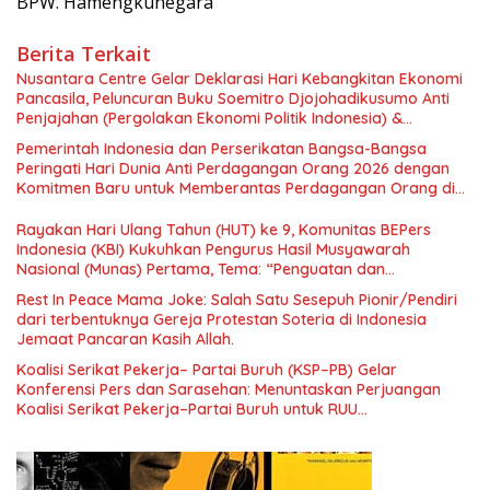
BPW. Hamengkunegara
Berita Terkait
Nusantara Centre Gelar Deklarasi Hari Kebangkitan Ekonomi
Pancasila, Peluncuran Buku Soemitro Djojohadikusumo Anti
Penjajahan (Pergolakan Ekonomi Politik Indonesia) &
Simposium Nasional “Urgensi Undang-Undang Perekonomian
Pemerintah Indonesia dan Perserikatan Bangsa-Bangsa
Nasional dan Kesejahteraan Sosial dalam Menata Bangsa
Peringati Hari Dunia Anti Perdagangan Orang 2026 dengan
Menuju Indonesia Emas 2045”,
Komitmen Baru untuk Memberantas Perdagangan Orang di
Era Digital
Rayakan Hari Ulang Tahun (HUT) ke 9, Komunitas BEPers
Indonesia (KBI) Kukuhkan Pengurus Hasil Musyawarah
Nasional (Munas) Pertama, Tema: “Penguatan dan
Pengembangan Organisasi KBI yang Berbasis Riset di seluruh
Rest In Peace Mama Joke: Salah Satu Sesepuh Pionir/Pendiri
Indonesia dan Mancanegara”.
dari terbentuknya Gereja Protestan Soteria di Indonesia
Jemaat Pancaran Kasih Allah.
Koalisi Serikat Pekerja– Partai Buruh (KSP–PB) Gelar
Konferensi Pers dan Sarasehan: Menuntaskan Perjuangan
Koalisi Serikat Pekerja–Partai Buruh untuk RUU
Ketenagakerjaan Baru.