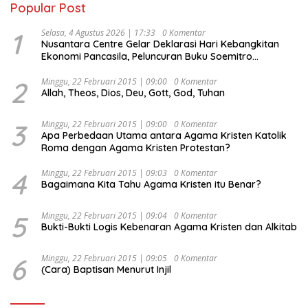
Popular Post
1
Selasa, 4 Agustus 2026 | 17:33
0 Komentar
Nusantara Centre Gelar Deklarasi Hari Kebangkitan
Ekonomi Pancasila, Peluncuran Buku Soemitro
Djojohadikusumo Anti Penjajahan (Pergolakan
Ekonomi Politik Indonesia) & Simposium Nasional
2
Minggu, 22 Februari 2015 | 09:00
0 Komentar
Allah, Theos, Dios, Deu, Gott, God, Tuhan
“Urgensi Undang-Undang Perekonomian Nasional dan
Kesejahteraan Sosial dalam Menata Bangsa Menuju
Indonesia Emas 2045”,
3
Minggu, 22 Februari 2015 | 09:00
0 Komentar
Apa Perbedaan Utama antara Agama Kristen Katolik
Roma dengan Agama Kristen Protestan?
4
Minggu, 22 Februari 2015 | 09:03
0 Komentar
Bagaimana Kita Tahu Agama Kristen itu Benar?
5
Minggu, 22 Februari 2015 | 09:04
0 Komentar
Bukti-Bukti Logis Kebenaran Agama Kristen dan Alkitab
6
Minggu, 22 Februari 2015 | 09:05
0 Komentar
(Cara) Baptisan Menurut Injil