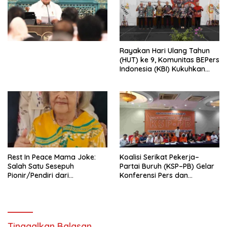
Simposium Nasional “Urgensi
Undang-Undang
Perekonomian Nasional dan
Kesejahteraan Sosial dalam
Menata Bangsa Menuju
Rayakan Hari Ulang Tahun
Indonesia Emas 2045”,
(HUT) ke 9, Komunitas BEPers
Indonesia (KBI) Kukuhkan
Pengurus Hasil Musyawarah
Nasional (Munas) Pertama,
Tema: “Penguatan dan
Pengembangan Organisasi
KBI yang Berbasis Riset di
seluruh Indonesia dan
Mancanegara”.
Rest In Peace Mama Joke:
Koalisi Serikat Pekerja–
Salah Satu Sesepuh
Partai Buruh (KSP–PB) Gelar
Pionir/Pendiri dari
Konferensi Pers dan
terbentuknya Gereja
Sarasehan: Menuntaskan
Protestan Soteria di
Perjuangan Koalisi Serikat
Indonesia Jemaat Pancaran
Pekerja–Partai Buruh untuk
Kasih Allah.
RUU Ketenagakerjaan Baru.
Tinggalkan Balasan