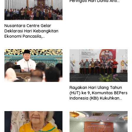
Peringati Hari Dunia Anti
Perdagangan Orang 2026
dengan Komitmen Baru
untuk Memberantas
Perdagangan Orang di Era
Nusantara Centre Gelar
Digital
Deklarasi Hari Kebangkitan
Ekonomi Pancasila,
Peluncuran Buku Soemitro
Djojohadikusumo Anti
Penjajahan (Pergolakan
Ekonomi Politik Indonesia) &
Simposium Nasional “Urgensi
Undang-Undang
Perekonomian Nasional dan
Kesejahteraan Sosial dalam
Menata Bangsa Menuju
Rayakan Hari Ulang Tahun
Indonesia Emas 2045”,
(HUT) ke 9, Komunitas BEPers
Indonesia (KBI) Kukuhkan
Pengurus Hasil Musyawarah
Nasional (Munas) Pertama,
Tema: “Penguatan dan
Pengembangan Organisasi
KBI yang Berbasis Riset di
seluruh Indonesia dan