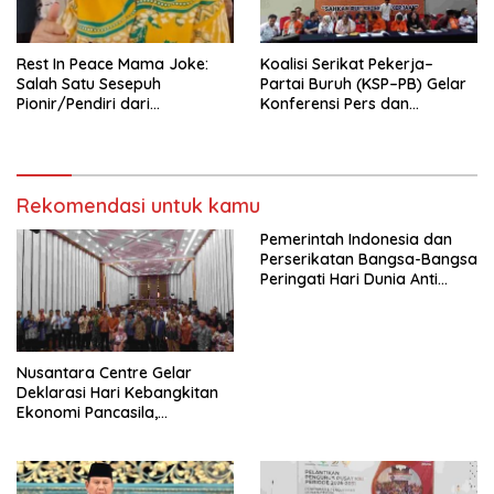
Mancanegara”.
Rest In Peace Mama Joke:
Koalisi Serikat Pekerja–
Salah Satu Sesepuh
Partai Buruh (KSP–PB) Gelar
Pionir/Pendiri dari
Konferensi Pers dan
terbentuknya Gereja
Sarasehan: Menuntaskan
Protestan Soteria di
Perjuangan Koalisi Serikat
Indonesia Jemaat Pancaran
Pekerja–Partai Buruh untuk
Kasih Allah.
RUU Ketenagakerjaan Baru.
Rekomendasi untuk kamu
Pemerintah Indonesia dan
Perserikatan Bangsa-Bangsa
Peringati Hari Dunia Anti
Perdagangan Orang 2026
dengan Komitmen Baru
untuk Memberantas
Perdagangan Orang di Era
Nusantara Centre Gelar
Digital
Deklarasi Hari Kebangkitan
Ekonomi Pancasila,
Peluncuran Buku Soemitro
Djojohadikusumo Anti
Penjajahan (Pergolakan
Ekonomi Politik Indonesia) &