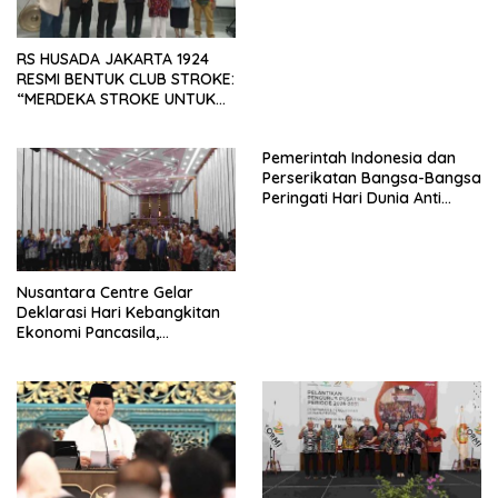
RS HUSADA JAKARTA 1924
RESMI BENTUK CLUB STROKE:
“MERDEKA STROKE UNTUK
HIDUP LEBIH BERMAKNA”
Pemerintah Indonesia dan
Perserikatan Bangsa-Bangsa
Peringati Hari Dunia Anti
Perdagangan Orang 2026
dengan Komitmen Baru
untuk Memberantas
Perdagangan Orang di Era
Nusantara Centre Gelar
Digital
Deklarasi Hari Kebangkitan
Ekonomi Pancasila,
Peluncuran Buku Soemitro
Djojohadikusumo Anti
Penjajahan (Pergolakan
Ekonomi Politik Indonesia) &
Simposium Nasional “Urgensi
Undang-Undang
Perekonomian Nasional dan
Kesejahteraan Sosial dalam