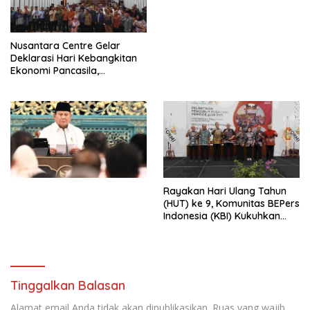
dengan Komitmen Baru
untuk Memberantas
Perdagangan Orang di Era
Nusantara Centre Gelar
Digital
Deklarasi Hari Kebangkitan
Ekonomi Pancasila,
Peluncuran Buku Soemitro
Djojohadikusumo Anti
Penjajahan (Pergolakan
Ekonomi Politik Indonesia) &
Simposium Nasional “Urgensi
Undang-Undang
Perekonomian Nasional dan
Kesejahteraan Sosial dalam
Menata Bangsa Menuju
Rayakan Hari Ulang Tahun
Indonesia Emas 2045”,
(HUT) ke 9, Komunitas BEPers
Indonesia (KBI) Kukuhkan
Pengurus Hasil Musyawarah
Nasional (Munas) Pertama,
Tema: “Penguatan dan
Pengembangan Organisasi
KBI yang Berbasis Riset di
Tinggalkan Balasan
seluruh Indonesia dan
Mancanegara”.
Alamat email Anda tidak akan dipublikasikan.
Ruas yang wajib