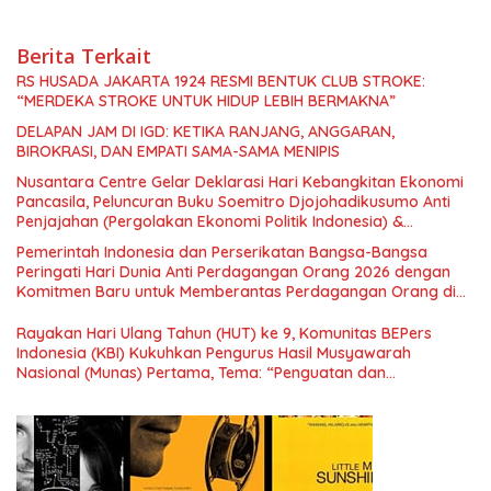
Berita Terkait
RS HUSADA JAKARTA 1924 RESMI BENTUK CLUB STROKE:
“MERDEKA STROKE UNTUK HIDUP LEBIH BERMAKNA”
DELAPAN JAM DI IGD: KETIKA RANJANG, ANGGARAN,
BIROKRASI, DAN EMPATI SAMA-SAMA MENIPIS
Nusantara Centre Gelar Deklarasi Hari Kebangkitan Ekonomi
Pancasila, Peluncuran Buku Soemitro Djojohadikusumo Anti
Penjajahan (Pergolakan Ekonomi Politik Indonesia) &
Simposium Nasional “Urgensi Undang-Undang Perekonomian
Pemerintah Indonesia dan Perserikatan Bangsa-Bangsa
Nasional dan Kesejahteraan Sosial dalam Menata Bangsa
Peringati Hari Dunia Anti Perdagangan Orang 2026 dengan
Menuju Indonesia Emas 2045”,
Komitmen Baru untuk Memberantas Perdagangan Orang di
Era Digital
Rayakan Hari Ulang Tahun (HUT) ke 9, Komunitas BEPers
Indonesia (KBI) Kukuhkan Pengurus Hasil Musyawarah
Nasional (Munas) Pertama, Tema: “Penguatan dan
Pengembangan Organisasi KBI yang Berbasis Riset di seluruh
Indonesia dan Mancanegara”.