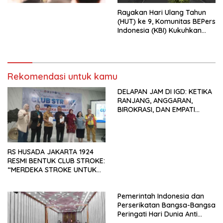
Menata Bangsa Menuju
Rayakan Hari Ulang Tahun
Indonesia Emas 2045”,
(HUT) ke 9, Komunitas BEPers
Indonesia (KBI) Kukuhkan
Pengurus Hasil Musyawarah
Nasional (Munas) Pertama,
Tema: “Penguatan dan
Pengembangan Organisasi
Rekomendasi untuk kamu
KBI yang Berbasis Riset di
seluruh Indonesia dan
DELAPAN JAM DI IGD: KETIKA
Mancanegara”.
RANJANG, ANGGARAN,
BIROKRASI, DAN EMPATI
SAMA-SAMA MENIPIS
RS HUSADA JAKARTA 1924
RESMI BENTUK CLUB STROKE:
“MERDEKA STROKE UNTUK
HIDUP LEBIH BERMAKNA”
Pemerintah Indonesia dan
Perserikatan Bangsa-Bangsa
Peringati Hari Dunia Anti
Perdagangan Orang 2026