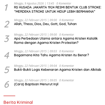
1
Minggu, 9 Agustus 2026 | 13:45
0 Komentar
RS HUSADA JAKARTA 1924 RESMI BENTUK CLUB STROKE:
“MERDEKA STROKE UNTUK HIDUP LEBIH BERMAKNA”
2
Minggu, 22 Februari 2015 | 09:00
0 Komentar
Allah, Theos, Dios, Deu, Gott, God, Tuhan
3
Minggu, 22 Februari 2015 | 09:00
0 Komentar
Apa Perbedaan Utama antara Agama Kristen Katolik
Roma dengan Agama Kristen Protestan?
4
Minggu, 22 Februari 2015 | 09:03
0 Komentar
Bagaimana Kita Tahu Agama Kristen itu Benar?
5
Minggu, 22 Februari 2015 | 09:04
0 Komentar
Bukti-Bukti Logis Kebenaran Agama Kristen dan Alkitab
6
Minggu, 22 Februari 2015 | 09:05
0 Komentar
(Cara) Baptisan Menurut Injil
Berita Kriminal