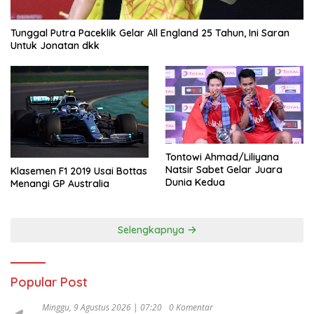
Tunggal Putra Paceklik Gelar All England 25 Tahun, Ini Saran
Untuk Jonatan dkk
Tontowi Ahmad/Liliyana
Natsir Sabet Gelar Juara
Klasemen F1 2019 Usai Bottas
Dunia Kedua
Menangi GP Australia
Selengkapnya
Popular Post
Minggu, 9 Agustus 2026 | 07:20
0 Komentar