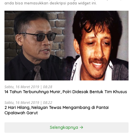
anda bisa memasukkan deskripsi pada widget ini.
Sabtu, 16 Maret 2019 | 08:28
14 Tahun Terbunuhnya Munir, Polri Didesak Bentuk Tim Khusus
Sabtu, 16 Maret 2019 | 08:22
2 Hari Hilang, Nelayan Tewas Mengambang di Pantai
Cipalawah Garut
Selengkapnya