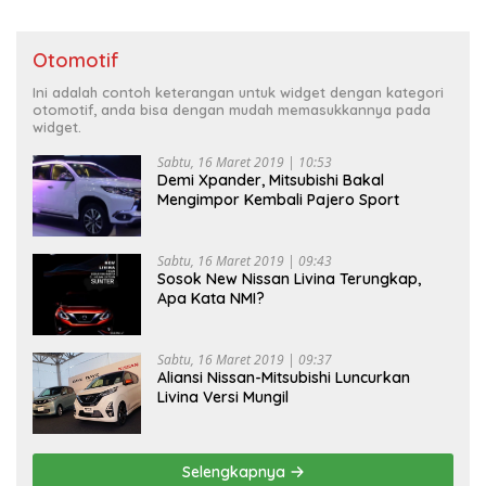
Otomotif
Ini adalah contoh keterangan untuk widget dengan kategori
otomotif, anda bisa dengan mudah memasukkannya pada
widget.
Sabtu, 16 Maret 2019 | 10:53
Demi Xpander, Mitsubishi Bakal
Mengimpor Kembali Pajero Sport
Sabtu, 16 Maret 2019 | 09:43
Sosok New Nissan Livina Terungkap,
Apa Kata NMI?
Sabtu, 16 Maret 2019 | 09:37
Aliansi Nissan-Mitsubishi Luncurkan
Livina Versi Mungil
Selengkapnya