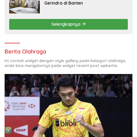
Gerindra di Banten
Selengkapnya
Berita Olahraga
Ini contoh widget dengan style gallery pada kategori olahraga,
anda bisa mengaturnya pada widget recent post wpberita.