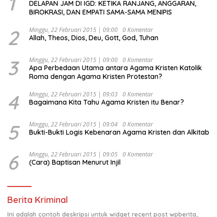
1
DELAPAN JAM DI IGD: KETIKA RANJANG, ANGGARAN,
BIROKRASI, DAN EMPATI SAMA-SAMA MENIPIS
2
Minggu, 22 Februari 2015 | 09:00
0 Komentar
Allah, Theos, Dios, Deu, Gott, God, Tuhan
3
Minggu, 22 Februari 2015 | 09:00
0 Komentar
Apa Perbedaan Utama antara Agama Kristen Katolik
Roma dengan Agama Kristen Protestan?
4
Minggu, 22 Februari 2015 | 09:03
0 Komentar
Bagaimana Kita Tahu Agama Kristen itu Benar?
5
Minggu, 22 Februari 2015 | 09:04
0 Komentar
Bukti-Bukti Logis Kebenaran Agama Kristen dan Alkitab
6
Minggu, 22 Februari 2015 | 09:05
0 Komentar
(Cara) Baptisan Menurut Injil
Berita Kriminal
Ini adalah contoh deskripsi untuk widget recent post wpberita,