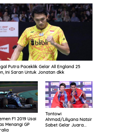
gal Putra Paceklik Gelar All England 25
n, Ini Saran Untuk Jonatan dkk
Tontowi
emen F1 2019 Usai
Ahmad/Liliyana Natsir
as Menangi GP
Sabet Gelar Juara
ralia
Dunia Kedua