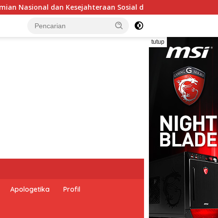
n Sosial dalam Menata Bangsa Menuju Indonesia Emas 2045”,
tutup
Apologetika
Profil