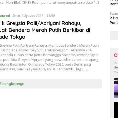
kan Non-Blok (GNB). Puan pun turut menyampaikan pidato […]
Bent
Sabtu
atured
Senin, 2 Agustus 2021 | 16:50
2 Ha
tik Greysia Polii/Apriyani Rahayu,
Pant
t Bendera Merah Putih Berkibar di
ade Tokyo
 Greysia Polii/Apriyani Rahayu, Membuat Bendera Merah Putih
i Olimpiade Tokyo Tokyo, Suarakristen.com Akhirnya kita
O
 kepada Tuhan serta patut berbangga hati atas kemenangan
 putri kita Greysia/Apryani yang mewakili Indonesia di ajang
In
 dunia Badminton Olimpiade Tokyo 2020, pada Senin pagi
de
uar biasa, baik Greysia/Apriyani sudah cantik.., lagi […]
mu
Selengkapnya