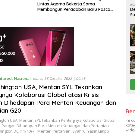
Lintas Agama Bekerja Sama
Ra
Membangun Peradaban Baru Pasca
De
Pandemi
Su
Sa
atured
,
Nasional
Kamis, 13 Oktober 2022 | 00:48
hington USA, Mentan SYL Tekankan
gnya Kolaborasi Global atasi Krisis
 Dihadapan Para Menteri Keuangan dan
ian G20
Ber
gton USA, Mentan SYL Tekankan Pentingnya Kolaborasi Global
Ini 
kate
sis Pangan Dihadapan Para Menteri Keuangan dan Pertanian
widg
ngton DC (11/10) – Menteri Pertanian, Syahrul Yasin Limpo