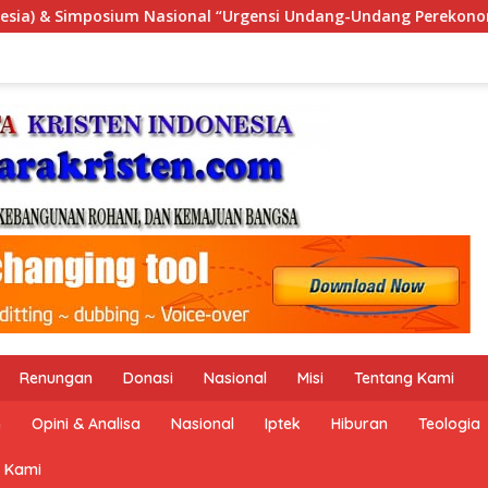
Urgensi Undang-Undang Perekonomian Nasional dan Kesejahteraa
Renungan
Donasi
Nasional
Misi
Tentang Kami
n
Opini & Analisa
Nasional
Iptek
Hiburan
Teologia
 Kami