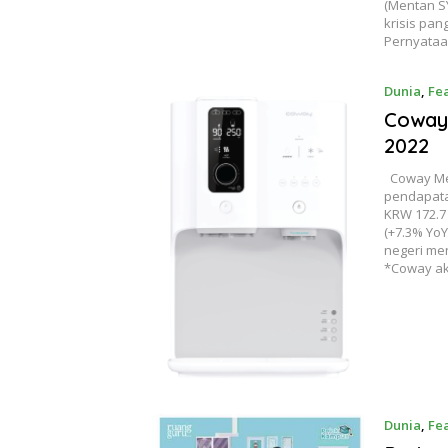
(Mentan S
krisis pan
Pernyataan
Dunia
,
Fe
Coway 
2022
Coway Mer
pendapatan
KRW 172.7 
(+7.3% YoY
negeri men
*Coway ak
Dunia
,
Fe