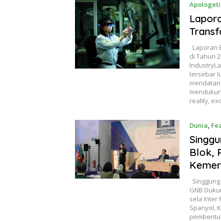
Apologeti
Lapora
Transf
Laporan E
di Tahun 
IndustryLa
tersebar 
mendatang
mendukung
reality, e
Dunia
,
Fe
Singgu
Blok,
Kemer
Singgung 
GNB Dukun
sela Inter
Spanyol, 
pembentuk