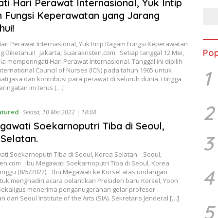
ati Hari Perawat Internasional, Yuk Intip
 Fungsi Keperawatan yang Jarang
hui!
Hari Perawat Internasional, Yuk Intip Ragam Fungsi Keperawatan
Pop
g Diketahui! Jakarta, Suarakristen.com Setiap tanggal 12 Mei,
a memperingati Hari Perawat Internasional. Tanggal ini dipilih
nternational Council of Nurses (ICN) pada tahun 1965 untuk
1
i jasa dan kontribusi para perawat di seluruh dunia. Hingga
peringatan ini terus […]
2
atured
Selasa, 10 Mei 2022 | 18:08
gawati Soekarnoputri Tiba di Seoul,
3
Selatan.
ti Soekarnoputri Tiba di Seoul, Korea Selatan. Seoul,
ten.com Ibu Megawati Soekarnoputri Tiba di Seoul, Korea
4
inggu (8/5/2022). Ibu Megawati ke Korsel atas undangan
tuk menghadiri acara pelantikan Presiden baru Korsel, Yoon
 Sekaligus menerima penganugerahan gelar profesor
 dari Seoul Institute of the Arts (SIA). Sekretaris Jenderal […]
5