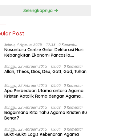
Selengkapnya
ular Post
Selasa, 4 Agustus 2026 | 17:33
0 Komentar
Nusantara Centre Gelar Deklarasi Hari
Kebangkitan Ekonomi Pancasila,
Peluncuran Buku Soemitro
Djojohadikusumo Anti Penjajahan
Minggu, 22 Februari 2015 | 09:00
0 Komentar
Allah, Theos, Dios, Deu, Gott, God, Tuhan
(Pergolakan Ekonomi Politik Indonesia) &
Simposium Nasional “Urgensi Undang-
Undang Perekonomian Nasional dan
Minggu, 22 Februari 2015 | 09:00
0 Komentar
Kesejahteraan Sosial dalam Menata
Apa Perbedaan Utama antara Agama
Bangsa Menuju Indonesia Emas 2045”,
Kristen Katolik Roma dengan Agama
Kristen Protestan?
Minggu, 22 Februari 2015 | 09:03
0 Komentar
Bagaimana Kita Tahu Agama Kristen itu
Benar?
Minggu, 22 Februari 2015 | 09:04
0 Komentar
Bukti-Bukti Logis Kebenaran Agama