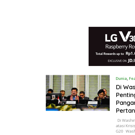
Dunia
,
Fe
Di Was
Pentin
Pangan
Pertan
Di Washin
atasi Kri
G20 Washi