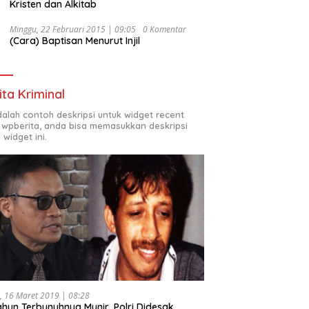
Kristen dan Alkitab
Minggu, 22 Februari 2015 | 09:05
0 Komentar
(Cara) Baptisan Menurut Injil
ita Kriminal
adalah contoh deskripsi untuk widget recent
 wpberita, anda bisa memasukkan deskripsi
 widget ini.
, 16 Maret 2019 | 08:28
ahun Terbunuhnya Munir, Polri Didesak