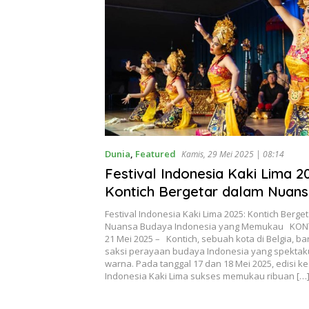
Dunia
,
Featured
Kamis, 29 Mei 2025 | 08:14
Festival Indonesia Kaki Lima 2
Kontich Bergetar dalam Nuan
Indonesia yang Memukau
Festival Indonesia Kaki Lima 2025: Kontich Berge
Nuansa Budaya Indonesia yang Memukau KONTI
21 Mei 2025 – Kontich, sebuah kota di Belgia, ba
saksi perayaan budaya Indonesia yang spektak
warna. Pada tanggal 17 dan 18 Mei 2025, edisi ke
Indonesia Kaki Lima sukses memukau ribuan […