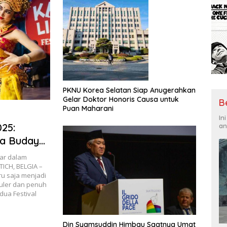
PKNU Korea Selatan Siap Anugerahkan
Gelar Doktor Honoris Causa untuk
B
Puan Maharani
In
025:
an
sa Budaya
tar dalam
CH, BELGIA –
ru saja menjadi
uler dan penuh
dua Festival
]
Din Syamsuddin Himbau Saatnya Umat