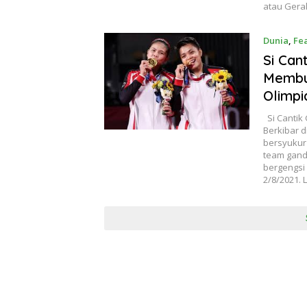
atau Gera
Dunia
,
Fe
Si Can
Membua
Olimpi
Si Cantik
Berkibar d
bersyukur
team ganda
bergengsi
2/8/2021. L