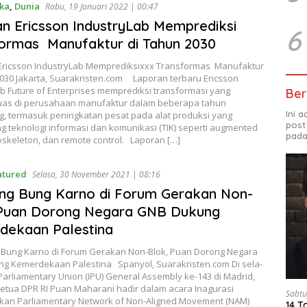
ka
,
Dunia
Rabu, 19 Januari 2022 | 00:47
n Ericsson IndustryLab Memprediksi
6
ormas Manufaktur di Tahun 2030
ricsson IndustryLab Memprediksixxx Transformas Manufaktur
2030 Jakarta, Suarakristen.com Laporan terbaru Ericsson
b Future of Enterprises memprediksi transformasi yang
Ber
luas di perusahaan manufaktur dalam beberapa tahun
Ini 
, termasuk peningkatan pesat pada alat produksi yang
post
 teknologi informasi dan komunikasi (TIK) seperti augmented
pada
xoskeleton, dan remote control. Laporan […]
atured
Selasa, 30 November 2021 | 08:16
ng Bung Karno di Forum Gerakan Non-
 Puan Dorong Negara GNB Dukung
dekaan Palestina
Bung Karno di Forum Gerakan Non-Blok, Puan Dorong Negara
g Kemerdekaan Palestina Spanyol, Suarakristen.com Di sela-
 Parliamentary Union (IPU) General Assembly ke-143 di Madrid,
Ketua DPR RI Puan Maharani hadir dalam acara Inagurasi
Sabtu
an Parliamentary Network of Non-Aligned Movement (NAM)
14 T