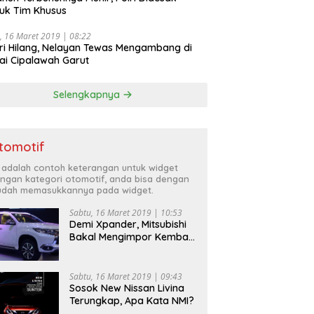
uk Tim Khusus
, 16 Maret 2019 | 08:22
ri Hilang, Nelayan Tewas Mengambang di
ai Cipalawah Garut
Selengkapnya
tomotif
i adalah contoh keterangan untuk widget
ngan kategori otomotif, anda bisa dengan
dah memasukkannya pada widget.
Sabtu, 16 Maret 2019 | 10:53
Demi Xpander, Mitsubishi
Bakal Mengimpor Kembali
Pajero Sport
Sabtu, 16 Maret 2019 | 09:43
Sosok New Nissan Livina
Terungkap, Apa Kata NMI?