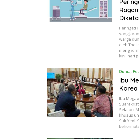
Pering
Ragam
Diketa
Peringati 
yang Jaran
warga duni
oleh The I
menghormat
kini, hari 
Dunia
,
Fe
Ibu Me
Korea 
Ibu Megawa
Suarakris
Selatan, M
khusus un
Suk Yeol.
kehormatan