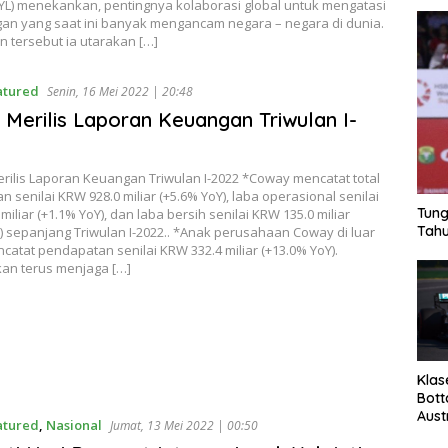
YL) menekankan, pentingnya kolaborasi global untuk mengatasi
gan yang saat ini banyak mengancam negara – negara di dunia.
 tersebut ia utarakan […]
atured
Senin, 16 Mei 2022 | 20:48
Merilis Laporan Keuangan Triwulan I-
ilis Laporan Keuangan Triwulan I-2022 *Coway mencatat total
 senilai KRW 928.0 miliar (+5.6% YoY), laba operasional senilai
Tung
miliar (+1.1% YoY), dan laba bersih senilai KRW 135.0 miliar
Tahu
) sepanjang Triwulan I-2022.. *Anak perusahaan Coway di luar
catat pendapatan senilai KRW 332.4 miliar (+13.0% YoY).
an terus menjaga […]
Klas
Bott
Aust
atured
,
Nasional
Jumat, 13 Mei 2022 | 00:50