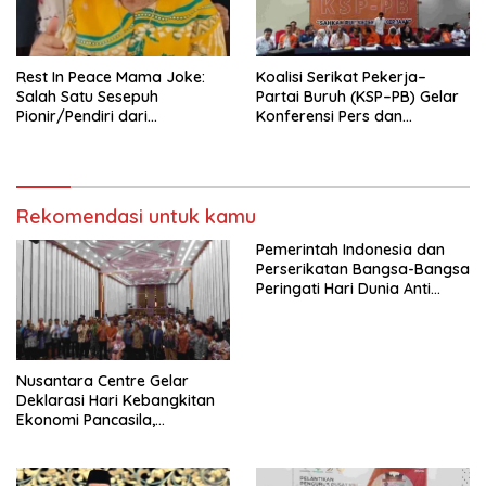
seluruh Indonesia dan
Mancanegara”.
Rest In Peace Mama Joke:
Koalisi Serikat Pekerja–
Salah Satu Sesepuh
Partai Buruh (KSP–PB) Gelar
Pionir/Pendiri dari
Konferensi Pers dan
terbentuknya Gereja
Sarasehan: Menuntaskan
Protestan Soteria di
Perjuangan Koalisi Serikat
Indonesia Jemaat Pancaran
Pekerja–Partai Buruh untuk
Kasih Allah.
RUU Ketenagakerjaan Baru.
Rekomendasi untuk kamu
Pemerintah Indonesia dan
Perserikatan Bangsa-Bangsa
Peringati Hari Dunia Anti
Perdagangan Orang 2026
dengan Komitmen Baru
untuk Memberantas
Perdagangan Orang di Era
Nusantara Centre Gelar
Digital
Deklarasi Hari Kebangkitan
Ekonomi Pancasila,
Peluncuran Buku Soemitro
Djojohadikusumo Anti
Penjajahan (Pergolakan