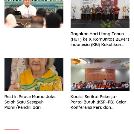
Ekonomi Politik Indonesia) &
Simposium Nasional “Urgensi
Undang-Undang
Perekonomian Nasional dan
Kesejahteraan Sosial dalam
Menata Bangsa Menuju
Rayakan Hari Ulang Tahun
Indonesia Emas 2045”,
(HUT) ke 9, Komunitas BEPers
Indonesia (KBI) Kukuhkan
Pengurus Hasil Musyawarah
Nasional (Munas) Pertama,
Tema: “Penguatan dan
Pengembangan Organisasi
KBI yang Berbasis Riset di
seluruh Indonesia dan
Mancanegara”.
Rest In Peace Mama Joke:
Koalisi Serikat Pekerja–
Salah Satu Sesepuh
Partai Buruh (KSP–PB) Gelar
Pionir/Pendiri dari
Konferensi Pers dan
terbentuknya Gereja
Sarasehan: Menuntaskan
Protestan Soteria di
Perjuangan Koalisi Serikat
Indonesia Jemaat Pancaran
Pekerja–Partai Buruh untuk
Kasih Allah.
RUU Ketenagakerjaan Baru.