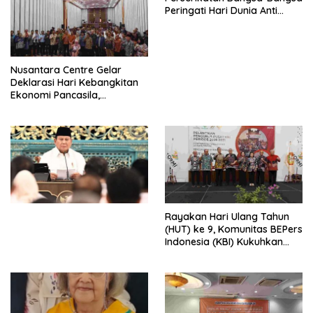
Peringati Hari Dunia Anti
Perdagangan Orang 2026
dengan Komitmen Baru
untuk Memberantas
Perdagangan Orang di Era
Nusantara Centre Gelar
Digital
Deklarasi Hari Kebangkitan
Ekonomi Pancasila,
Peluncuran Buku Soemitro
Djojohadikusumo Anti
Penjajahan (Pergolakan
Ekonomi Politik Indonesia) &
Simposium Nasional “Urgensi
Undang-Undang
Perekonomian Nasional dan
Kesejahteraan Sosial dalam
Menata Bangsa Menuju
Rayakan Hari Ulang Tahun
Indonesia Emas 2045”,
(HUT) ke 9, Komunitas BEPers
Indonesia (KBI) Kukuhkan
Pengurus Hasil Musyawarah
Nasional (Munas) Pertama,
Tema: “Penguatan dan
Pengembangan Organisasi
KBI yang Berbasis Riset di