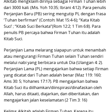
Alkitab mengklaim dirinya sebagai Firman Tuhan lebih
dari 3000 kali. (Mis. Yoh 10:35; Ibrani 4:12). Para penulis
Perjanjian Baru (PB) sering mengutip PL dengan frasa
‘Tuhan berfirman” (Contoh: Mat 15:4-6); “Kata Kitab
Suci’ ; “Kitab Suci Berkata”(Rom 12:2; 1 Tim 6:8). Para
penulis PB percaya bahwa Firman Tuhan itu adalah
Kitab Suci.
Perjanjian Lama melarang siapapun untuk menambah
atau mengurangi Firman Tuhan selain Tuhan sendiri
melalui nabi yang berbicara untuk Dia (Ulangan 4: 2).
Perjanjian Lama (PL) mengajarkan bahwa setiap Firman
yang dicatat dari Tuhan adalah benar (Maz 119: 160;
Ams 30: 5; Yohanes 17:17). PB mengajarkan bahwa
Kitab Suci itu diilhamkan/diinspirasi/dinafaskan oleh
Allah, harus ditaati, diajarkan, dan diberitakan, dan
mengajarkan jalan keselamatan (2 Tim 3: 16)
Kelima: Alkitab adalah Firman Tuhan. Karena itu,