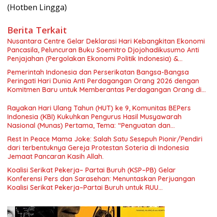
(Hotben Lingga)
Berita Terkait
Nusantara Centre Gelar Deklarasi Hari Kebangkitan Ekonomi
Pancasila, Peluncuran Buku Soemitro Djojohadikusumo Anti
Penjajahan (Pergolakan Ekonomi Politik Indonesia) &
Simposium Nasional “Urgensi Undang-Undang Perekonomian
Pemerintah Indonesia dan Perserikatan Bangsa-Bangsa
Nasional dan Kesejahteraan Sosial dalam Menata Bangsa
Peringati Hari Dunia Anti Perdagangan Orang 2026 dengan
Menuju Indonesia Emas 2045”,
Komitmen Baru untuk Memberantas Perdagangan Orang di
Era Digital
Rayakan Hari Ulang Tahun (HUT) ke 9, Komunitas BEPers
Indonesia (KBI) Kukuhkan Pengurus Hasil Musyawarah
Nasional (Munas) Pertama, Tema: “Penguatan dan
Pengembangan Organisasi KBI yang Berbasis Riset di seluruh
Rest In Peace Mama Joke: Salah Satu Sesepuh Pionir/Pendiri
Indonesia dan Mancanegara”.
dari terbentuknya Gereja Protestan Soteria di Indonesia
Jemaat Pancaran Kasih Allah.
Koalisi Serikat Pekerja– Partai Buruh (KSP–PB) Gelar
Konferensi Pers dan Sarasehan: Menuntaskan Perjuangan
Koalisi Serikat Pekerja–Partai Buruh untuk RUU
Ketenagakerjaan Baru.