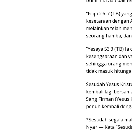
bumi ini, Dia tidak t
“Filipi 2:6-7 (TB) y
kesetaraan dengan Al
melainkan telah men
seorang hamba, dan
“Yesaya 53:3 (TB) Ia
kesengsaraan dan yan
sehingga orang menu
tidak masuk hitunga
Sesudah Yesus Krist
kembali lagi bersama
Sang Firman (Yesus K
penuh kembali denga
*Sesudah segala mal
Nya* — Kata “Sesuda