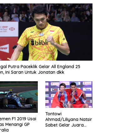
gal Putra Paceklik Gelar All England 25
n, Ini Saran Untuk Jonatan dkk
Tontowi
emen F1 2019 Usai
Ahmad/Liliyana Natsir
as Menangi GP
Sabet Gelar Juara
ralia
Dunia Kedua