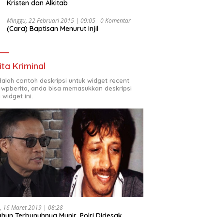
Kristen dan Alkitab
Minggu, 22 Februari 2015 | 09:05
0 Komentar
(Cara) Baptisan Menurut Injil
ita Kriminal
adalah contoh deskripsi untuk widget recent
 wpberita, anda bisa memasukkan deskripsi
 widget ini.
, 16 Maret 2019 | 08:28
ahun Terbunuhnya Munir, Polri Didesak