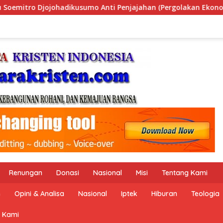
i Penjajahan (Pergolakan Ekonomi Politik Indonesia) & Simpo
Renungan
Donasi
Nasional
Misi
Tentang Kami
n
Opini & Analisa
Nasional
Iptek
Hiburan
Teologia
 Kami