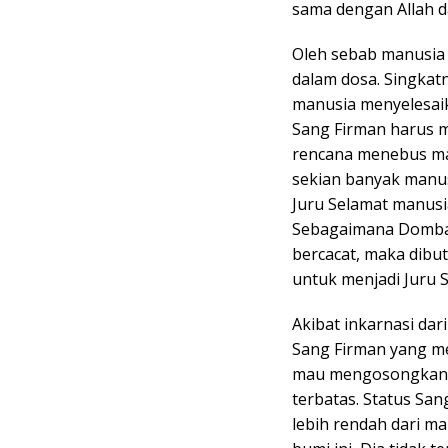
sama dengan Allah da
Oleh sebab manusia 
dalam dosa. Singkat
manusia menyelesai
Sang Firman harus m
rencana menebus man
sekian banyak manusi
Juru Selamat manusi
Sebagaimana Domba 
bercacat, maka dibu
untuk menjadi Juru 
Akibat inkarnasi dar
Sang Firman yang me
mau mengosongkan k
terbatas. Status San
lebih rendah dari ma