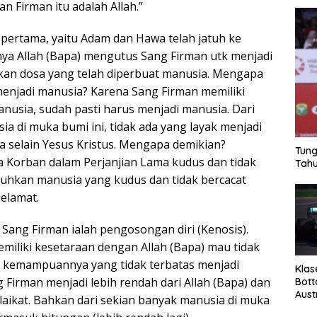
n Firman itu adalah Allah.”
pertama, yaitu Adam dan Hawa telah jatuh ke
nya Allah (Bapa) mengutus Sang Firman utk menjadi
kan dosa yang telah diperbuat manusia. Mengapa
enjadi manusia? Karena Sang Firman memiliki
usia, sudah pasti harus menjadi manusia. Dari
a di muka bumi ini, tidak ada yang layak menjadi
a selain Yesus Kristus. Mengapa demikian?
Tung
Korban dalam Perjanjian Lama kudus dan tidak
Tahu
tuhkan manusia yang kudus dan tidak bercacat
Selamat.
i Sang Firman ialah pengosongan diri (Kenosis).
miliki kesetaraan dengan Allah (Bapa) mau tidak
emampuannya yang tidak terbatas menjadi
Klas
g Firman menjadi lebih rendah dari Allah (Bapa) dan
Bott
Aust
laikat. Bahkan dari sekian banyak manusia di muka