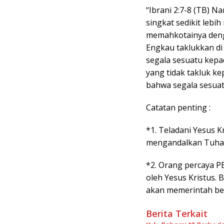
“Ibrani 2:7-8 (TB) 
singkat sedikit lebi
memahkotainya deng
Engkau taklukkan d
segala sesuatu kepad
yang tidak takluk ke
bahwa segala sesuat
Catatan penting :
*1. Teladani Yesus K
mengandalkan Tuhan
*2. Orang percaya P
oleh Yesus Kristus. 
akan memerintah be
Berita Terkait