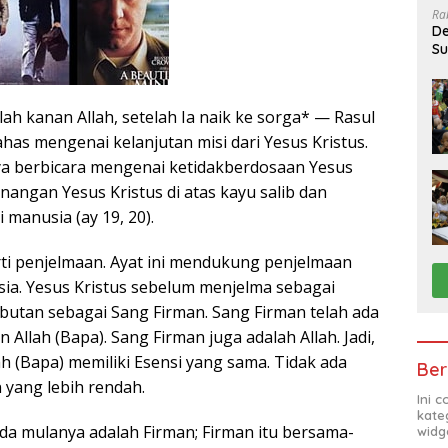
Ra
De
Su
Sa
ah kanan Allah, setelah Ia naik ke sorga* — Rasul
as mengenai kelanjutan misi dari Yesus Kristus.
a berbicara mengenai ketidakberdosaan Yesus
enangan Yesus Kristus di atas kayu salib dan
manusia (ay 19, 20).
arti penjelmaan. Ayat ini mendukung penjelmaan
ia. Yesus Kristus sebelum menjelma sebagai
ebutan sebagai Sang Firman. Sang Firman telah ada
Allah (Bapa). Sang Firman juga adalah Allah. Jadi,
h (Bapa) memiliki Esensi yang sama. Tidak ada
Ber
n yang lebih rendah.
Ini 
kate
ada mulanya adalah Firman; Firman itu bersama-
widg