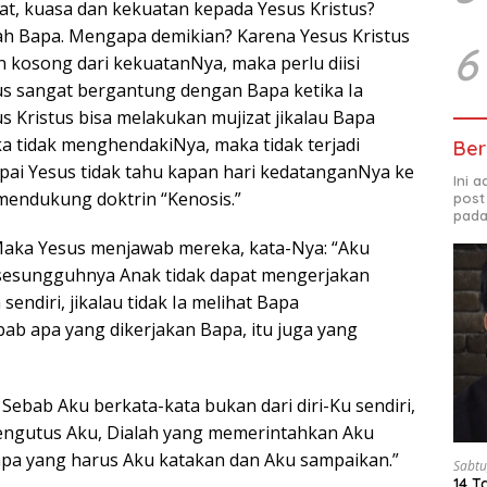
t, kuasa dan kekuatan kepada Yesus Kristus?
llah Bapa. Mengapa demikian? Karena Yesus Kristus
6
 kosong dari kekuatanNya, maka perlu diisi
tus sangat bergantung dengan Bapa ketika Ia
us Kristus bisa melakukan mujizat jikalau Bapa
a tidak menghendakiNya, maka tidak terjadi
Ber
pai Yesus tidak tahu kapan hari kedatanganNya ke
Ini 
 mendukung doktrin “Kenosis.”
post
pada
Maka Yesus menjawab mereka, kata-Nya: “Aku
sesungguhnya Anak tidak dapat mengerjakan
 sendiri, jikalau tidak Ia melihat Bapa
ab apa yang dikerjakan Bapa, itu juga yang
 Sebab Aku berkata-kata bukan dari diri-Ku sendiri,
engutus Aku, Dialah yang memerintahkan Aku
pa yang harus Aku katakan dan Aku sampaikan.”
Sabtu
14 T