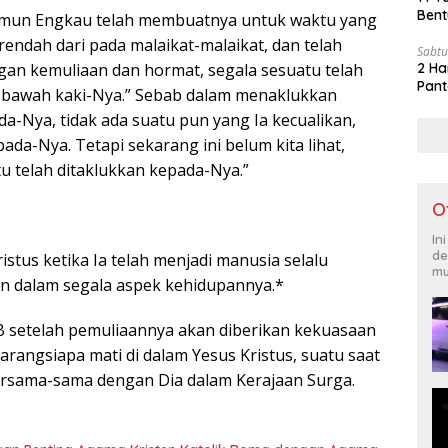
Bent
Namun Engkau telah membuatnya untuk waktu yang
h rendah dari pada malaikat-malaikat, dan telah
Sabtu
an kemuliaan dan hormat, segala sesuatu telah
2 Ha
Pant
i bawah kaki-Nya.” Sebab dalam menaklukkan
a-Nya, tidak ada suatu pun yang Ia kecualikan,
pada-Nya. Tetapi sekarang ini belum kita lihat,
u telah ditaklukkan kepada-Nya.”
O
In
de
ristus ketika Ia telah menjadi manusia selalu
mu
 dalam segala aspek kehidupannya.*
B setelah pemuliaannya akan diberikan kekuasaan
Barangsiapa mati di dalam Yesus Kristus, suatu saat
rsama-sama dengan Dia dalam Kerajaan Surga.