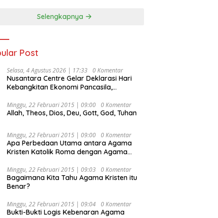
Selengkapnya
ular Post
Selasa, 4 Agustus 2026 | 17:33
0 Komentar
Nusantara Centre Gelar Deklarasi Hari
Kebangkitan Ekonomi Pancasila,
Peluncuran Buku Soemitro
Djojohadikusumo Anti Penjajahan
Minggu, 22 Februari 2015 | 09:00
0 Komentar
Allah, Theos, Dios, Deu, Gott, God, Tuhan
(Pergolakan Ekonomi Politik Indonesia) &
Simposium Nasional “Urgensi Undang-
Undang Perekonomian Nasional dan
Minggu, 22 Februari 2015 | 09:00
0 Komentar
Kesejahteraan Sosial dalam Menata
Apa Perbedaan Utama antara Agama
Bangsa Menuju Indonesia Emas 2045”,
Kristen Katolik Roma dengan Agama
Kristen Protestan?
Minggu, 22 Februari 2015 | 09:03
0 Komentar
Bagaimana Kita Tahu Agama Kristen itu
Benar?
Minggu, 22 Februari 2015 | 09:04
0 Komentar
Bukti-Bukti Logis Kebenaran Agama