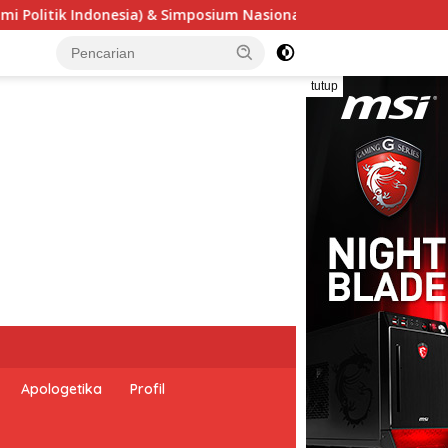
sium Nasional “Urgensi Undang-Undang Perekonomian Nasional 
tutup
Apologetika
Profil