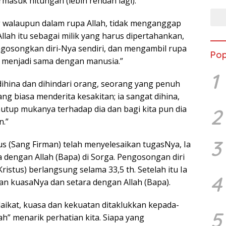
ermasuk hitungan (lebih rendah lagi).
ang walaupun dalam rupa Allah, tidak menganggap
lah itu sebagai milik yang harus dipertahankan,
gosongkan diri-Nya sendiri, dan mengambil rupa
Pop
 menjadi sama dengan manusia.”
1
 dihina dan dihindari orang, seorang yang penuh
g biasa menderita kesakitan; ia sangat dihina,
tup mukanya terhadap dia dan bagi kita pun dia
2
n.”
3
us (Sang Firman) telah menyelesaikan tugasNya, Ia
 dengan Allah (Bapa) di Sorga. Pengosongan diri
ristus) berlangsung selama 33,5 th. Setelah itu Ia
4
n kuasaNya dan setara dengan Allah (Bapa).
aikat, kuasa dan kekuatan ditaklukkan kepada-
5
h” menarik perhatian kita. Siapa yang