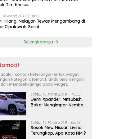
uk Tim Khusus
, 16 Maret 2019 | 08:22
ri Hilang, Nelayan Tewas Mengambang di
ai Cipalawah Garut
Selengkapnya
tomotif
i adalah contoh keterangan untuk widget
ngan kategori otomotif, anda bisa dengan
dah memasukkannya pada widget.
Sabtu, 16 Maret 2019 | 10:53
Demi Xpander, Mitsubishi
Bakal Mengimpor Kembali
Pajero Sport
Sabtu, 16 Maret 2019 | 09:43
Sosok New Nissan Livina
Terungkap, Apa Kata NMI?