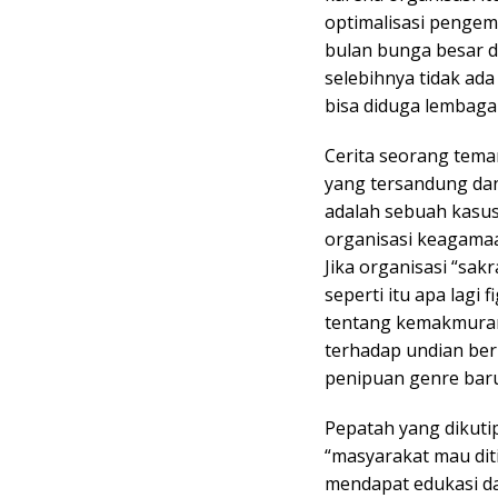
optimalisasi pengem
bulan bunga besar da
selebihnya tidak ada
bisa diduga lembaga
Cerita seorang tem
yang tersandung dan
adalah sebuah kasus
organisasi keagama
Jika organisasi “sak
seperti itu apa lag
tentang kemakmuran
terhadap undian berh
penipuan genre baru
Pepatah yang dikuti
“masyarakat mau dit
mendapat edukasi da