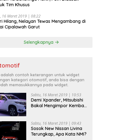
uk Tim Khusus
, 16 Maret 2019 | 08:22
ri Hilang, Nelayan Tewas Mengambang di
ai Cipalawah Garut
Selengkapnya
tomotif
i adalah contoh keterangan untuk widget
ngan kategori otomotif, anda bisa dengan
dah memasukkannya pada widget.
Sabtu, 16 Maret 2019 | 10:53
Demi Xpander, Mitsubishi
Bakal Mengimpor Kembali
Pajero Sport
Sabtu, 16 Maret 2019 | 09:43
Sosok New Nissan Livina
Terungkap, Apa Kata NMI?