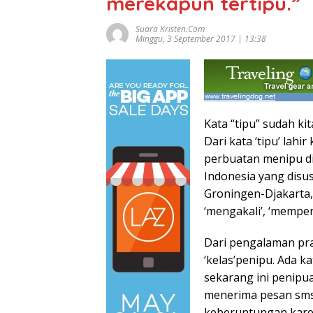
merekapun tertipu.”
Suara Kristen.com
Minggu, 3 September 2017 | 13:38
Kata “tipu” sudah ki
Dari kata ‘tipu’ lah
perbuatan menipu di
Indonesia yang disu
Groningen-Djakarta,19
‘mengakali’, ‘mempe
Dari pengalaman pra
‘kelas’penipu. Ada k
sekarang ini penipuan
menerima pesan sms
keberuntungan kare