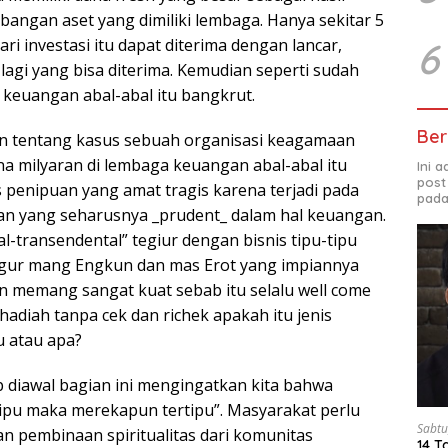
bangan aset yang dimiliki lembaga. Hanya sekitar 5
6
ri investasi itu dapat diterima dengan lancar,
 lagi yang bisa diterima. Kemudian seperti sudah
 keuangan abal-abal itu bangkrut.
Ber
an tentang kasus sebuah organisasi keagamaan
a milyaran di lembaga keuangan abal-abal itu
Ini 
post
 penipuan yang amat tragis karena terjadi pada
pada
an yang seharusnya _prudent_ dalam hal keuangan.
ral-transendental” tegiur dengan bisnis tipu-tipu
i figur mang Engkun dan mas Erot yang impiannya
 memang sangat kuat sebab itu selalu well come
adiah tanpa cek dan richek apakah itu jenis
 atau apa?
p diawal bagian ini mengingatkan kita bahwa
ipu maka merekapun tertipu”. Masyarakat perlu
Sabtu
n pembinaan spiritualitas dari komunitas
14 T