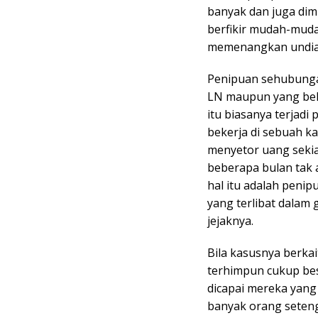
banyak dan juga dim
berfikir mudah-muda
memenangkan undia
Penipuan sehubungan
LN maupun yang beke
itu biasanya terjadi
bekerja di sebuah k
menyetor uang sekia
beberapa bulan tak
hal itu adalah peni
yang terlibat dalam 
jejaknya.
Bila kasusnya berka
terhimpun cukup bes
dicapai mereka yang 
banyak orang seten