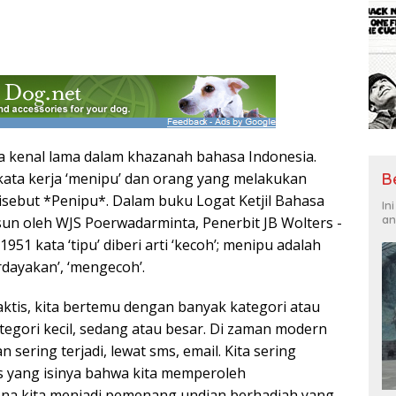
ta kenal lama dalam khazanah bahasa Indonesia.
ir kata kerja ‘menipu’ dan orang yang melakukan
B
sebut *Penipu*. Dalam buku Logat Ketjil Bahasa
In
an
sun oleh WJS Poerwadarminta, Penerbit JB Wolters -
51 kata ‘tipu’ diberi arti ‘kecoh’; menipu adalah
rdayakan’, ‘mengecoh’.
ktis, kita bertemu dengan banyak kategori atau
ategori kecil, sedang atau besar. Di zaman modern
 sering terjadi, lewat sms, email. Kita sering
 yang isinya bahwa kita memperoleh
na kita menjadi pemenang undian berhadiah yang