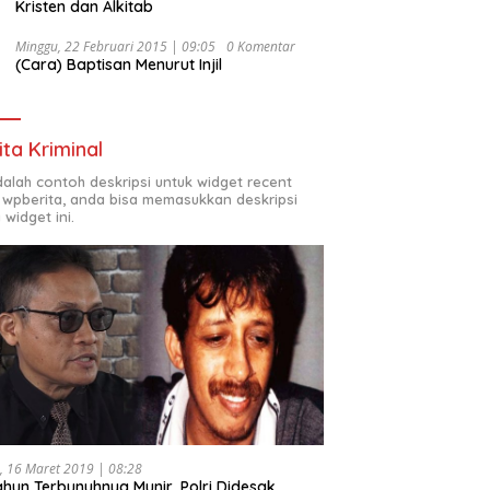
Kristen dan Alkitab
Minggu, 22 Februari 2015 | 09:05
0 Komentar
(Cara) Baptisan Menurut Injil
ita Kriminal
adalah contoh deskripsi untuk widget recent
 wpberita, anda bisa memasukkan deskripsi
 widget ini.
, 16 Maret 2019 | 08:28
ahun Terbunuhnya Munir, Polri Didesak