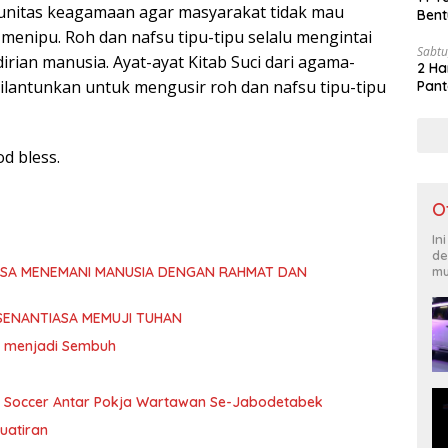
unitas keagamaan agar masyarakat tidak mau
Bent
 menipu. Roh dan nafsu tipu-tipu selalu mengintai
Sabtu
rian manusia. Ayat-ayat Kitab Suci dari agama-
2 Ha
ilantunkan untuk mengusir roh dan nafsu tipu-tipu
Pant
d bless.
O
In
de
ASA MENEMANI MANUSIA DENGAN RAHMAT DAN
mu
SENANTIASA MEMUJI TUHAN
ita menjadi Sembuh
i Soccer Antar Pokja Wartawan Se-Jabodetabek
uatiran