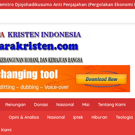
 (Pergolakan Ekonomi Politik Indonesia) & Simposium Nasional
Renungan
Donasi
Nasional
Misi
Tentang Kami
n
Opini & Analisa
Nasional
Iptek
Hiburan
Teologia
 Kami