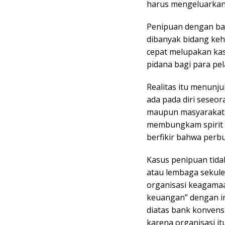
harus mengeluarkan
Penipuan dengan ban
dibanyak bidang kehi
cepat melupakan kas
pidana bagi para pe
Realitas itu menunju
ada pada diri seseora
maupun masyarakat. 
membungkam spirit k
berfikir bahwa perb
Kasus penipuan tida
atau lembaga sekule
organisasi keagama
keuangan” dengan im
diatas bank konvens
karena organisasi it