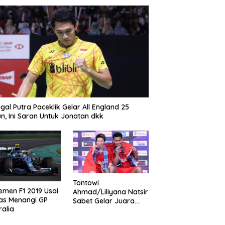
gal Putra Paceklik Gelar All England 25
n, Ini Saran Untuk Jonatan dkk
Tontowi
emen F1 2019 Usai
Ahmad/Liliyana Natsir
as Menangi GP
Sabet Gelar Juara
ralia
Dunia Kedua