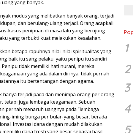
 uang yang banyak.
yak modus yang melibatkan banyak orang, terjadi
dupan, dan berulang-ulang terjadi. Orang acapkali
us-kasus penipuan di masa lalu yang berujung
Pop
laku yang terbukti kuat melakukan kesalahan.
1
kkan betapa rapuhnya nilai-nilai spiritualitas yang
ng baik itu sang pelaku, yaitu penipu itu sendiri
2
Penipu tidak memiliki hati nurani, mereka
eagamaan yang ada dalam dirinya, tidak pernah
uatannya itu bertentangan dengan agama.
3
k hanya terjadi pada dan menimpa orang per orang
r, tetapi juga lembaga keagamaan. Sebuah
4
an pernah menaruh uangnya pada “lembaga
ing-iming bunga per bulan yang besar, berada
ional. Investasi dana dengan mudah dilakukan
5
u memiliki dana fresh yang besar sebagai hasil