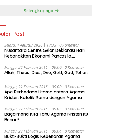
Selengkapnya
ular Post
Selasa, 4 Agustus 2026 | 17:33
0 Komentar
Nusantara Centre Gelar Deklarasi Hari
Kebangkitan Ekonomi Pancasila,
Peluncuran Buku Soemitro
Djojohadikusumo Anti Penjajahan
Minggu, 22 Februari 2015 | 09:00
0 Komentar
Allah, Theos, Dios, Deu, Gott, God, Tuhan
(Pergolakan Ekonomi Politik Indonesia) &
Simposium Nasional “Urgensi Undang-
Undang Perekonomian Nasional dan
Minggu, 22 Februari 2015 | 09:00
0 Komentar
Kesejahteraan Sosial dalam Menata
Apa Perbedaan Utama antara Agama
Bangsa Menuju Indonesia Emas 2045”,
Kristen Katolik Roma dengan Agama
Kristen Protestan?
Minggu, 22 Februari 2015 | 09:03
0 Komentar
Bagaimana Kita Tahu Agama Kristen itu
Benar?
Minggu, 22 Februari 2015 | 09:04
0 Komentar
Bukti-Bukti Logis Kebenaran Agama