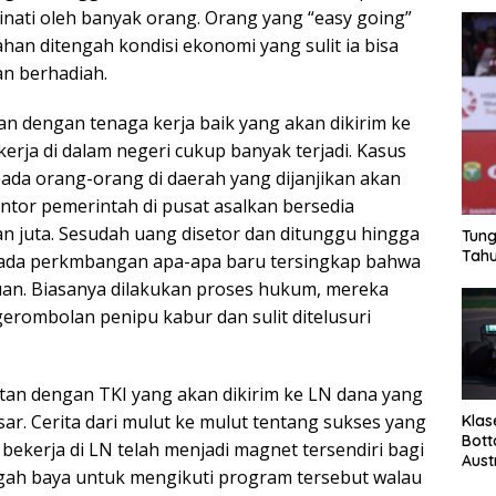
inati oleh banyak orang. Orang yang “easy going”
han ditengah kondisi ekonomi yang sulit ia bisa
n berhadiah.
 dengan tenaga kerja baik yang akan dikirim ke
rja di dalam negeri cukup banyak terjadi. Kasus
 pada orang-orang di daerah yang dijanjikan akan
antor pemerintah di pusat asalkan bersedia
n juta. Sesudah uang disetor dan ditunggu hingga
Tung
Tahu
 ada perkmbangan apa-apa baru tersingkap bahwa
puan. Biasanya dilakukan proses hukum, mereka
gerombolan penipu kabur dan sulit ditelusuri
itan dengan TKI yang akan dikirim ke LN dana yang
ar. Cerita dari mulut ke mulut tentang sukses yang
Klas
Bott
bekerja di LN telah menjadi magnet tersendiri bagi
Aust
gah baya untuk mengikuti program tersebut walau