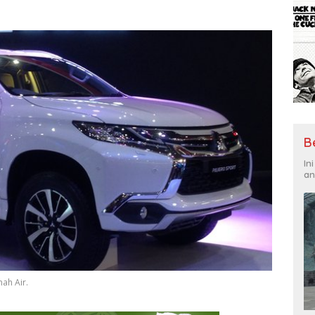
B
In
an
nah Air.