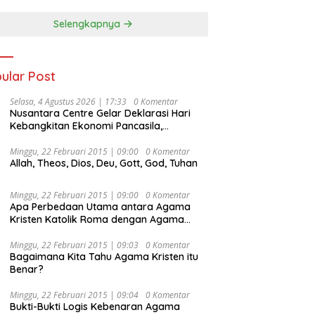
Selengkapnya
ular Post
Selasa, 4 Agustus 2026 | 17:33
0 Komentar
Nusantara Centre Gelar Deklarasi Hari
Kebangkitan Ekonomi Pancasila,
Peluncuran Buku Soemitro
Djojohadikusumo Anti Penjajahan
Minggu, 22 Februari 2015 | 09:00
0 Komentar
Allah, Theos, Dios, Deu, Gott, God, Tuhan
(Pergolakan Ekonomi Politik Indonesia) &
Simposium Nasional “Urgensi Undang-
Undang Perekonomian Nasional dan
Minggu, 22 Februari 2015 | 09:00
0 Komentar
Kesejahteraan Sosial dalam Menata
Apa Perbedaan Utama antara Agama
Bangsa Menuju Indonesia Emas 2045”,
Kristen Katolik Roma dengan Agama
Kristen Protestan?
Minggu, 22 Februari 2015 | 09:03
0 Komentar
Bagaimana Kita Tahu Agama Kristen itu
Benar?
Minggu, 22 Februari 2015 | 09:04
0 Komentar
Bukti-Bukti Logis Kebenaran Agama