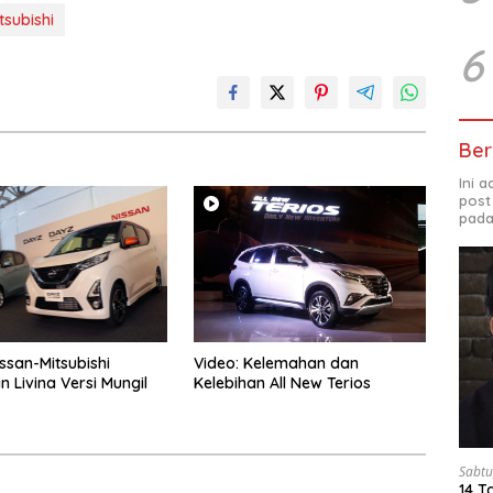
tsubishi
6
Ber
Ini 
post
pada
issan-Mitsubishi
Video: Kelemahan dan
 Livina Versi Mungil
Kelebihan All New Terios
Sabtu
14 T