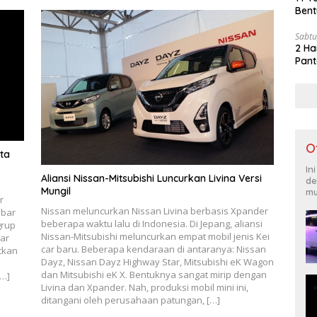
Bent
Sabtu
2 Ha
Pant
O
ta
In
Aliansi Nissan-Mitsubishi Luncurkan Livina Versi
de
Mungil
mu
r
Nissan meluncurkan Nissan Livina berbasis Xpander
mbar
beberapa waktu lalu di Indonesia. Di Jepang, aliansi
grup
Nissan-Mitsubishi meluncurkan empat mobil jenis Kei
bar
car baru. Beberapa kendaraan di antaranya: Nissan
tkan
Dayz, Nissan Dayz Highway Star, Mitsubishi eK Wagon
dan Mitsubishi eK X. Bentuknya sangat mirip dengan
[…]
Livina dan Xpander. Nah, produksi mobil mini ini,
ditangani oleh perusahaan patungan, […]