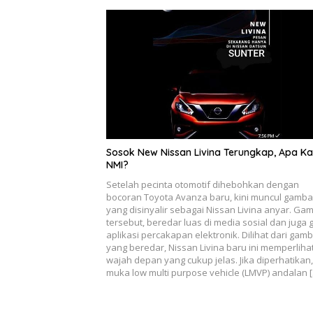
Sosok New Nissan Livina Terungkap, Apa Ka
NMI?
Setelah pecinta otomotif dihebohkan dengan
bocoran Toyota Avanza baru, kini muncul gamba
yang disinyalir sebagai Nissan Livina anyar. Ga
tersebut, beredar luas di media sosial dan juga 
aplikasi percakapan elektronik. Dilihat dari gam
yang beredar, Nissan Livina baru ini memperliha
wajah depan yang cukup jelas. Jika diperhatikan,
muka low multi purpose vehicle (LMVP) andalan 