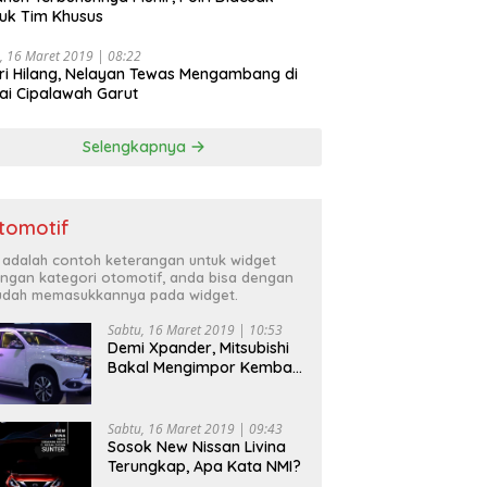
uk Tim Khusus
, 16 Maret 2019 | 08:22
ri Hilang, Nelayan Tewas Mengambang di
ai Cipalawah Garut
Selengkapnya
tomotif
i adalah contoh keterangan untuk widget
ngan kategori otomotif, anda bisa dengan
dah memasukkannya pada widget.
Sabtu, 16 Maret 2019 | 10:53
Demi Xpander, Mitsubishi
Bakal Mengimpor Kembali
Pajero Sport
Sabtu, 16 Maret 2019 | 09:43
Sosok New Nissan Livina
Terungkap, Apa Kata NMI?