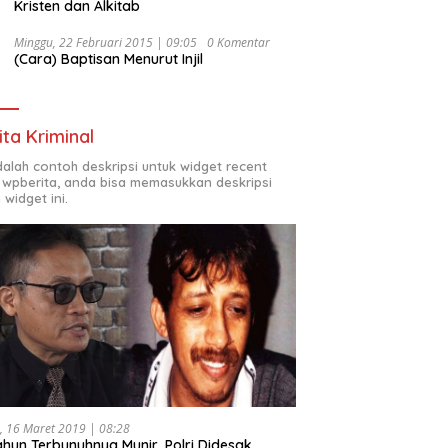
Kristen dan Alkitab
Minggu, 22 Februari 2015 | 09:05
0 Komentar
(Cara) Baptisan Menurut Injil
ita Kriminal
adalah contoh deskripsi untuk widget recent
 wpberita, anda bisa memasukkan deskripsi
 widget ini.
, 16 Maret 2019 | 08:28
ahun Terbunuhnya Munir, Polri Didesak