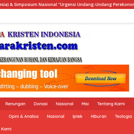
-Undang Perekonomian Nasional dan Kesejahteraan Sosial dalam
Renungan
Donasi
Nasional
Misi
Tentang Kami
n
Opini & Analisa
Nasional
Iptek
Hiburan
Teologia
 Kami