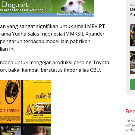
Ra
De
Su
Sa
an yang sangat signifikan untuk small MPV PT
rama Yudha Sales Indonesia (MMKSI), Xpander
rpengaruh terhadap model lain pabrikan
an ini.
encana untuk mengejar produksi pesaing Toyota
port bakal kembali berstatus impor alias CBU.
Ber
Ini 
kate
widg