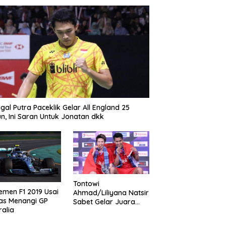
gal Putra Paceklik Gelar All England 25
n, Ini Saran Untuk Jonatan dkk
Tontowi
emen F1 2019 Usai
Ahmad/Liliyana Natsir
as Menangi GP
Sabet Gelar Juara
ralia
Dunia Kedua