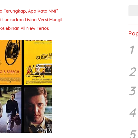
na Terungkap, Apa Kata NMI?
hi Luncurkan Livina Versi Mungil
elebihan All New Terios
Pop
1
2
3
4
5