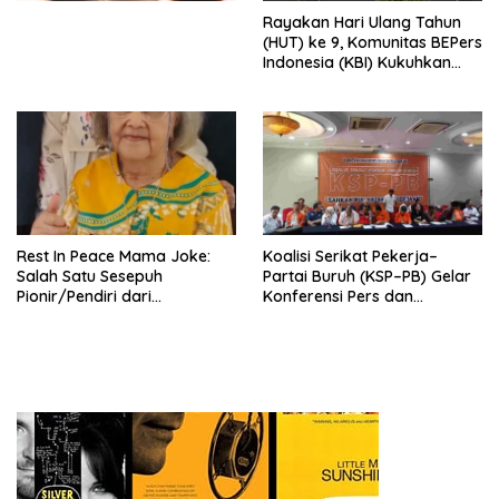
Menata Bangsa Menuju
Rayakan Hari Ulang Tahun
Indonesia Emas 2045”,
(HUT) ke 9, Komunitas BEPers
Indonesia (KBI) Kukuhkan
Pengurus Hasil Musyawarah
Nasional (Munas) Pertama,
Tema: “Penguatan dan
Pengembangan Organisasi
KBI yang Berbasis Riset di
seluruh Indonesia dan
Mancanegara”.
Rest In Peace Mama Joke:
Koalisi Serikat Pekerja–
Salah Satu Sesepuh
Partai Buruh (KSP–PB) Gelar
Pionir/Pendiri dari
Konferensi Pers dan
terbentuknya Gereja
Sarasehan: Menuntaskan
Protestan Soteria di
Perjuangan Koalisi Serikat
Indonesia Jemaat Pancaran
Pekerja–Partai Buruh untuk
Kasih Allah.
RUU Ketenagakerjaan Baru.