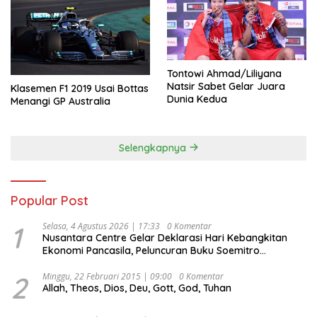
Tontowi Ahmad/Liliyana
Natsir Sabet Gelar Juara
Klasemen F1 2019 Usai Bottas
Dunia Kedua
Menangi GP Australia
Selengkapnya
Popular Post
1
Selasa, 4 Agustus 2026 | 17:33
0 Komentar
Nusantara Centre Gelar Deklarasi Hari Kebangkitan
Ekonomi Pancasila, Peluncuran Buku Soemitro
Djojohadikusumo Anti Penjajahan (Pergolakan
Ekonomi Politik Indonesia) & Simposium Nasional
2
Minggu, 22 Februari 2015 | 09:00
0 Komentar
Allah, Theos, Dios, Deu, Gott, God, Tuhan
“Urgensi Undang-Undang Perekonomian Nasional dan
Kesejahteraan Sosial dalam Menata Bangsa Menuju
Indonesia Emas 2045”,