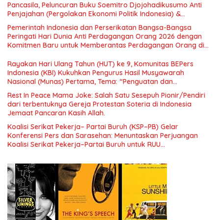
Pancasila, Peluncuran Buku Soemitro Djojohadikusumo Anti
Penjajahan (Pergolakan Ekonomi Politik Indonesia) &
Simposium Nasional “Urgensi Undang-Undang Perekonomian
Pemerintah Indonesia dan Perserikatan Bangsa-Bangsa
Nasional dan Kesejahteraan Sosial dalam Menata Bangsa
Peringati Hari Dunia Anti Perdagangan Orang 2026 dengan
Menuju Indonesia Emas 2045”,
Komitmen Baru untuk Memberantas Perdagangan Orang di
Era Digital
Rayakan Hari Ulang Tahun (HUT) ke 9, Komunitas BEPers
Indonesia (KBI) Kukuhkan Pengurus Hasil Musyawarah
Nasional (Munas) Pertama, Tema: “Penguatan dan
Pengembangan Organisasi KBI yang Berbasis Riset di seluruh
Rest In Peace Mama Joke: Salah Satu Sesepuh Pionir/Pendiri
Indonesia dan Mancanegara”.
dari terbentuknya Gereja Protestan Soteria di Indonesia
Jemaat Pancaran Kasih Allah.
Koalisi Serikat Pekerja– Partai Buruh (KSP–PB) Gelar
Konferensi Pers dan Sarasehan: Menuntaskan Perjuangan
Koalisi Serikat Pekerja–Partai Buruh untuk RUU
Ketenagakerjaan Baru.