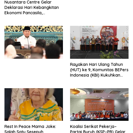
Nusantara Centre Gelar
Digital
Deklarasi Hari Kebangkitan
Ekonomi Pancasila,
Peluncuran Buku Soemitro
Djojohadikusumo Anti
Penjajahan (Pergolakan
Ekonomi Politik Indonesia) &
Simposium Nasional “Urgensi
Undang-Undang
Perekonomian Nasional dan
Kesejahteraan Sosial dalam
Menata Bangsa Menuju
Rayakan Hari Ulang Tahun
Indonesia Emas 2045”,
(HUT) ke 9, Komunitas BEPers
Indonesia (KBI) Kukuhkan
Pengurus Hasil Musyawarah
Nasional (Munas) Pertama,
Tema: “Penguatan dan
Pengembangan Organisasi
KBI yang Berbasis Riset di
seluruh Indonesia dan
Mancanegara”.
Rest In Peace Mama Joke:
Koalisi Serikat Pekerja–
Salah Satu Sesepuh
Partai Buruh (KSP–PB) Gelar