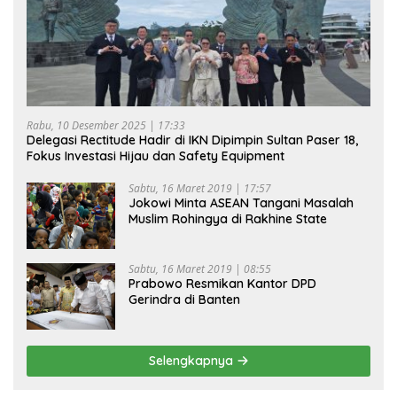
Rabu, 10 Desember 2025 | 17:33
Delegasi Rectitude Hadir di IKN Dipimpin Sultan Paser 18,
Fokus Investasi Hijau dan Safety Equipment
Sabtu, 16 Maret 2019 | 17:57
Jokowi Minta ASEAN Tangani Masalah
Muslim Rohingya di Rakhine State
Sabtu, 16 Maret 2019 | 08:55
Prabowo Resmikan Kantor DPD
Gerindra di Banten
Selengkapnya