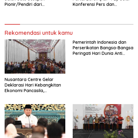
Pionir/Pendiri dari
Konferensi Pers dan
terbentuknya Gereja
Sarasehan: Menuntaskan
Protestan Soteria di
Perjuangan Koalisi Serikat
Indonesia Jemaat Pancaran
Pekerja–Partai Buruh untuk
Kasih Allah.
RUU Ketenagakerjaan Baru.
Rekomendasi untuk kamu
Pemerintah Indonesia dan
Perserikatan Bangsa-Bangsa
Peringati Hari Dunia Anti
Perdagangan Orang 2026
dengan Komitmen Baru
untuk Memberantas
Perdagangan Orang di Era
Nusantara Centre Gelar
Digital
Deklarasi Hari Kebangkitan
Ekonomi Pancasila,
Peluncuran Buku Soemitro
Djojohadikusumo Anti
Penjajahan (Pergolakan
Ekonomi Politik Indonesia) &
Simposium Nasional “Urgensi
Undang-Undang
Perekonomian Nasional dan
Kesejahteraan Sosial dalam