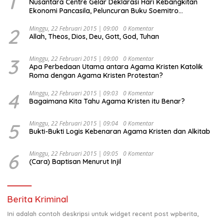
1
Nusantara Centre Gelar Deklarasi Hari Kebangkitan
Ekonomi Pancasila, Peluncuran Buku Soemitro
Djojohadikusumo Anti Penjajahan (Pergolakan
Ekonomi Politik Indonesia) & Simposium Nasional
2
Minggu, 22 Februari 2015 | 09:00
0 Komentar
Allah, Theos, Dios, Deu, Gott, God, Tuhan
“Urgensi Undang-Undang Perekonomian Nasional dan
Kesejahteraan Sosial dalam Menata Bangsa Menuju
Indonesia Emas 2045”,
3
Minggu, 22 Februari 2015 | 09:00
0 Komentar
Apa Perbedaan Utama antara Agama Kristen Katolik
Roma dengan Agama Kristen Protestan?
4
Minggu, 22 Februari 2015 | 09:03
0 Komentar
Bagaimana Kita Tahu Agama Kristen itu Benar?
5
Minggu, 22 Februari 2015 | 09:04
0 Komentar
Bukti-Bukti Logis Kebenaran Agama Kristen dan Alkitab
6
Minggu, 22 Februari 2015 | 09:05
0 Komentar
(Cara) Baptisan Menurut Injil
Berita Kriminal
Ini adalah contoh deskripsi untuk widget recent post wpberita,