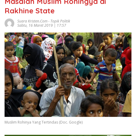
Masalah Muslim Rohingya di
Rakhine State
Suara Kristen.com
-
Topik Politik
Sabtu, 16 Maret 2019 | 17:57
Muslim Rohinya Yang Tertindas (Doc. Google)