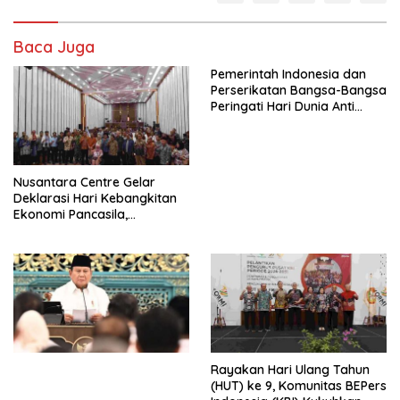
Baca Juga
Pemerintah Indonesia dan
Perserikatan Bangsa-Bangsa
Peringati Hari Dunia Anti
Perdagangan Orang 2026
dengan Komitmen Baru
untuk Memberantas
Perdagangan Orang di Era
Nusantara Centre Gelar
Digital
Deklarasi Hari Kebangkitan
Ekonomi Pancasila,
Peluncuran Buku Soemitro
Djojohadikusumo Anti
Penjajahan (Pergolakan
Ekonomi Politik Indonesia) &
Simposium Nasional “Urgensi
Undang-Undang
Perekonomian Nasional dan
Kesejahteraan Sosial dalam
Menata Bangsa Menuju
Rayakan Hari Ulang Tahun
Indonesia Emas 2045”,
(HUT) ke 9, Komunitas BEPers