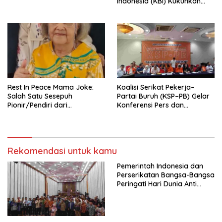
Indonesia (KBI) Kukuhkan
Pengurus Hasil Musyawarah
Nasional (Munas) Pertama,
Tema: “Penguatan dan
Pengembangan Organisasi
KBI yang Berbasis Riset di
seluruh Indonesia dan
Mancanegara”.
Rest In Peace Mama Joke:
Koalisi Serikat Pekerja–
Salah Satu Sesepuh
Partai Buruh (KSP–PB) Gelar
Pionir/Pendiri dari
Konferensi Pers dan
terbentuknya Gereja
Sarasehan: Menuntaskan
Protestan Soteria di
Perjuangan Koalisi Serikat
Indonesia Jemaat Pancaran
Pekerja–Partai Buruh untuk
Kasih Allah.
RUU Ketenagakerjaan Baru.
Rekomendasi untuk kamu
Pemerintah Indonesia dan
Perserikatan Bangsa-Bangsa
Peringati Hari Dunia Anti
Perdagangan Orang 2026
dengan Komitmen Baru
untuk Memberantas
Perdagangan Orang di Era