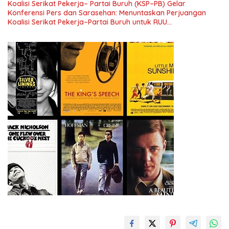
Koalisi Serikat Pekerja– Partai Buruh (KSP–PB) Gelar
Konferensi Pers dan Sarasehan: Menuntaskan Perjuangan
Koalisi Serikat Pekerja–Partai Buruh untuk RUU
Ketenagakerjaan Baru.