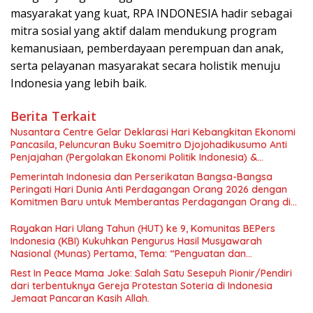
masyarakat yang kuat, RPA INDONESIA hadir sebagai
mitra sosial yang aktif dalam mendukung program
kemanusiaan, pemberdayaan perempuan dan anak,
serta pelayanan masyarakat secara holistik menuju
Indonesia yang lebih baik.
Berita Terkait
Nusantara Centre Gelar Deklarasi Hari Kebangkitan Ekonomi
Pancasila, Peluncuran Buku Soemitro Djojohadikusumo Anti
Penjajahan (Pergolakan Ekonomi Politik Indonesia) &
Simposium Nasional “Urgensi Undang-Undang Perekonomian
Pemerintah Indonesia dan Perserikatan Bangsa-Bangsa
Nasional dan Kesejahteraan Sosial dalam Menata Bangsa
Peringati Hari Dunia Anti Perdagangan Orang 2026 dengan
Menuju Indonesia Emas 2045”,
Komitmen Baru untuk Memberantas Perdagangan Orang di
Era Digital
Rayakan Hari Ulang Tahun (HUT) ke 9, Komunitas BEPers
Indonesia (KBI) Kukuhkan Pengurus Hasil Musyawarah
Nasional (Munas) Pertama, Tema: “Penguatan dan
Pengembangan Organisasi KBI yang Berbasis Riset di seluruh
Rest In Peace Mama Joke: Salah Satu Sesepuh Pionir/Pendiri
Indonesia dan Mancanegara”.
dari terbentuknya Gereja Protestan Soteria di Indonesia
Jemaat Pancaran Kasih Allah.