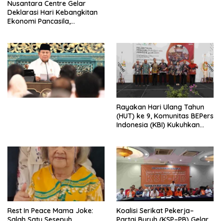
Nusantara Centre Gelar
Digital
Deklarasi Hari Kebangkitan
Ekonomi Pancasila,
Peluncuran Buku Soemitro
Djojohadikusumo Anti
Penjajahan (Pergolakan
Ekonomi Politik Indonesia) &
Simposium Nasional “Urgensi
Undang-Undang
Perekonomian Nasional dan
Kesejahteraan Sosial dalam
Menata Bangsa Menuju
Rayakan Hari Ulang Tahun
Indonesia Emas 2045”,
(HUT) ke 9, Komunitas BEPers
Indonesia (KBI) Kukuhkan
Pengurus Hasil Musyawarah
Nasional (Munas) Pertama,
Tema: “Penguatan dan
Pengembangan Organisasi
KBI yang Berbasis Riset di
seluruh Indonesia dan
Mancanegara”.
Rest In Peace Mama Joke:
Koalisi Serikat Pekerja–
Salah Satu Sesepuh
Partai Buruh (KSP–PB) Gelar