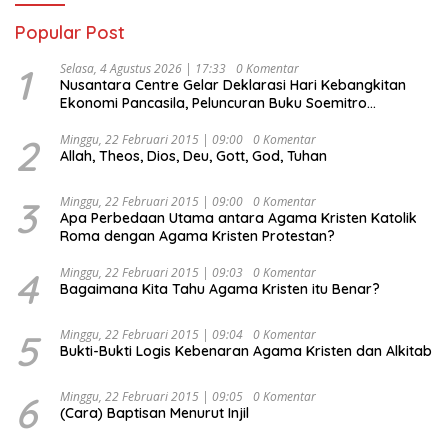
Popular Post
1
Selasa, 4 Agustus 2026 | 17:33
0 Komentar
Nusantara Centre Gelar Deklarasi Hari Kebangkitan
Ekonomi Pancasila, Peluncuran Buku Soemitro
Djojohadikusumo Anti Penjajahan (Pergolakan
Ekonomi Politik Indonesia) & Simposium Nasional
2
Minggu, 22 Februari 2015 | 09:00
0 Komentar
Allah, Theos, Dios, Deu, Gott, God, Tuhan
“Urgensi Undang-Undang Perekonomian Nasional dan
Kesejahteraan Sosial dalam Menata Bangsa Menuju
Indonesia Emas 2045”,
3
Minggu, 22 Februari 2015 | 09:00
0 Komentar
Apa Perbedaan Utama antara Agama Kristen Katolik
Roma dengan Agama Kristen Protestan?
4
Minggu, 22 Februari 2015 | 09:03
0 Komentar
Bagaimana Kita Tahu Agama Kristen itu Benar?
5
Minggu, 22 Februari 2015 | 09:04
0 Komentar
Bukti-Bukti Logis Kebenaran Agama Kristen dan Alkitab
6
Minggu, 22 Februari 2015 | 09:05
0 Komentar
(Cara) Baptisan Menurut Injil