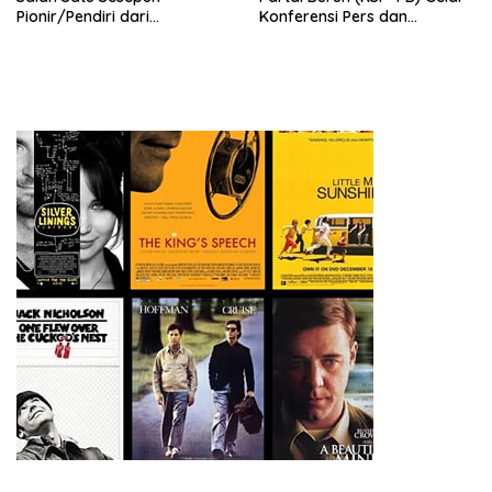
Pionir/Pendiri dari
Konferensi Pers dan
terbentuknya Gereja
Sarasehan: Menuntaskan
Protestan Soteria di
Perjuangan Koalisi Serikat
Indonesia Jemaat Pancaran
Pekerja–Partai Buruh untuk
Kasih Allah.
RUU Ketenagakerjaan Baru.