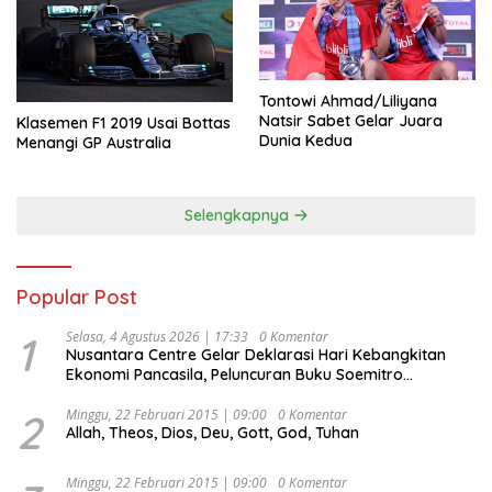
Tontowi Ahmad/Liliyana
Natsir Sabet Gelar Juara
Klasemen F1 2019 Usai Bottas
Dunia Kedua
Menangi GP Australia
Selengkapnya
Popular Post
1
Selasa, 4 Agustus 2026 | 17:33
0 Komentar
Nusantara Centre Gelar Deklarasi Hari Kebangkitan
Ekonomi Pancasila, Peluncuran Buku Soemitro
Djojohadikusumo Anti Penjajahan (Pergolakan
Ekonomi Politik Indonesia) & Simposium Nasional
2
Minggu, 22 Februari 2015 | 09:00
0 Komentar
Allah, Theos, Dios, Deu, Gott, God, Tuhan
“Urgensi Undang-Undang Perekonomian Nasional dan
Kesejahteraan Sosial dalam Menata Bangsa Menuju
Indonesia Emas 2045”,
Minggu, 22 Februari 2015 | 09:00
0 Komentar