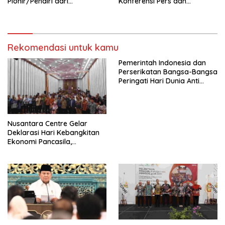
Pionir/Pendiri dari
Konferensi Pers dan
terbentuknya Gereja
Sarasehan: Menuntaskan
Protestan Soteria di
Perjuangan Koalisi Serikat
Indonesia Jemaat Pancaran
Pekerja–Partai Buruh untuk
Kasih Allah.
RUU Ketenagakerjaan Baru.
Rekomendasi untuk kamu
Pemerintah Indonesia dan
Perserikatan Bangsa-Bangsa
Peringati Hari Dunia Anti
Perdagangan Orang 2026
dengan Komitmen Baru
untuk Memberantas
Perdagangan Orang di Era
Nusantara Centre Gelar
Digital
Deklarasi Hari Kebangkitan
Ekonomi Pancasila,
Peluncuran Buku Soemitro
Djojohadikusumo Anti
Penjajahan (Pergolakan
Ekonomi Politik Indonesia) &
Simposium Nasional “Urgensi
Undang-Undang
Perekonomian Nasional dan
Kesejahteraan Sosial dalam
Menata Bangsa Menuju