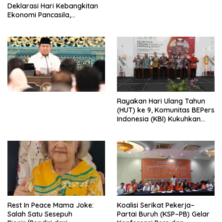
Deklarasi Hari Kebangkitan
Ekonomi Pancasila,
Peluncuran Buku Soemitro
Djojohadikusumo Anti
Penjajahan (Pergolakan
Ekonomi Politik Indonesia) &
Simposium Nasional “Urgensi
Undang-Undang
Perekonomian Nasional dan
Kesejahteraan Sosial dalam
Menata Bangsa Menuju
Rayakan Hari Ulang Tahun
Indonesia Emas 2045”,
(HUT) ke 9, Komunitas BEPers
Indonesia (KBI) Kukuhkan
Pengurus Hasil Musyawarah
Nasional (Munas) Pertama,
Tema: “Penguatan dan
Pengembangan Organisasi
KBI yang Berbasis Riset di
seluruh Indonesia dan
Mancanegara”.
Rest In Peace Mama Joke:
Koalisi Serikat Pekerja–
Salah Satu Sesepuh
Partai Buruh (KSP–PB) Gelar