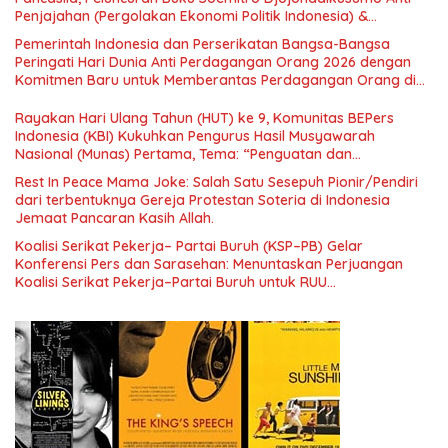
Penjajahan (Pergolakan Ekonomi Politik Indonesia) &
Simposium Nasional “Urgensi Undang-Undang Perekonomian
Pemerintah Indonesia dan Perserikatan Bangsa-Bangsa
Nasional dan Kesejahteraan Sosial dalam Menata Bangsa
Peringati Hari Dunia Anti Perdagangan Orang 2026 dengan
Menuju Indonesia Emas 2045”,
Komitmen Baru untuk Memberantas Perdagangan Orang di
Era Digital
Rayakan Hari Ulang Tahun (HUT) ke 9, Komunitas BEPers
Indonesia (KBI) Kukuhkan Pengurus Hasil Musyawarah
Nasional (Munas) Pertama, Tema: “Penguatan dan
Pengembangan Organisasi KBI yang Berbasis Riset di seluruh
Rest In Peace Mama Joke: Salah Satu Sesepuh Pionir/Pendiri
Indonesia dan Mancanegara”.
dari terbentuknya Gereja Protestan Soteria di Indonesia
Jemaat Pancaran Kasih Allah.
Koalisi Serikat Pekerja– Partai Buruh (KSP–PB) Gelar
Konferensi Pers dan Sarasehan: Menuntaskan Perjuangan
Koalisi Serikat Pekerja–Partai Buruh untuk RUU
Ketenagakerjaan Baru.