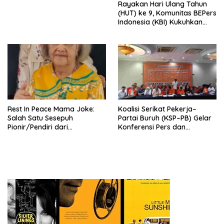
Rayakan Hari Ulang Tahun
Indonesia Emas 2045”,
(HUT) ke 9, Komunitas BEPers
Indonesia (KBI) Kukuhkan
Pengurus Hasil Musyawarah
Nasional (Munas) Pertama,
Tema: “Penguatan dan
Pengembangan Organisasi
KBI yang Berbasis Riset di
seluruh Indonesia dan
Mancanegara”.
Rest In Peace Mama Joke:
Koalisi Serikat Pekerja–
Salah Satu Sesepuh
Partai Buruh (KSP–PB) Gelar
Pionir/Pendiri dari
Konferensi Pers dan
terbentuknya Gereja
Sarasehan: Menuntaskan
Protestan Soteria di
Perjuangan Koalisi Serikat
Indonesia Jemaat Pancaran
Pekerja–Partai Buruh untuk
Kasih Allah.
RUU Ketenagakerjaan Baru.