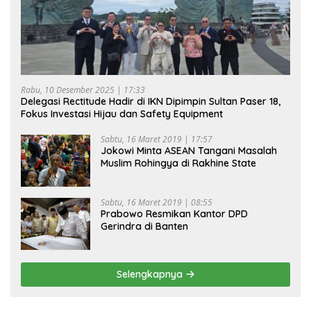
Rabu, 10 Desember 2025 | 17:33
Delegasi Rectitude Hadir di IKN Dipimpin Sultan Paser 18,
Fokus Investasi Hijau dan Safety Equipment
Sabtu, 16 Maret 2019 | 17:57
Jokowi Minta ASEAN Tangani Masalah
Muslim Rohingya di Rakhine State
Sabtu, 16 Maret 2019 | 08:55
Prabowo Resmikan Kantor DPD
Gerindra di Banten
Selengkapnya