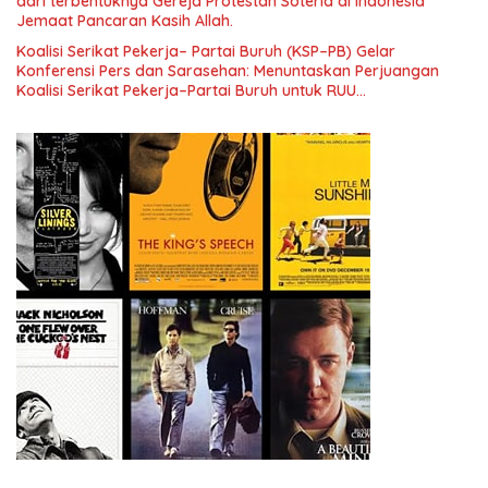
dari terbentuknya Gereja Protestan Soteria di Indonesia
Jemaat Pancaran Kasih Allah.
Koalisi Serikat Pekerja– Partai Buruh (KSP–PB) Gelar
Konferensi Pers dan Sarasehan: Menuntaskan Perjuangan
Koalisi Serikat Pekerja–Partai Buruh untuk RUU
Ketenagakerjaan Baru.