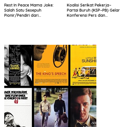
Rest In Peace Mama Joke:
Koalisi Serikat Pekerja–
Salah Satu Sesepuh
Partai Buruh (KSP–PB) Gelar
Pionir/Pendiri dari
Konferensi Pers dan
terbentuknya Gereja
Sarasehan: Menuntaskan
Protestan Soteria di
Perjuangan Koalisi Serikat
Indonesia Jemaat Pancaran
Pekerja–Partai Buruh untuk
Kasih Allah.
RUU Ketenagakerjaan Baru.