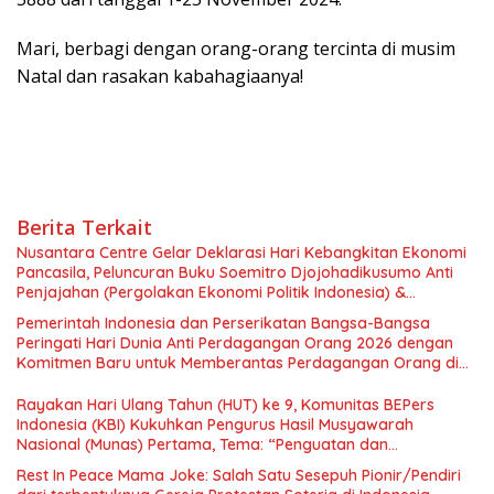
Mari, berbagi dengan orang-orang tercinta di musim
Natal dan rasakan kabahagiaanya!
Berita Terkait
Nusantara Centre Gelar Deklarasi Hari Kebangkitan Ekonomi
Pancasila, Peluncuran Buku Soemitro Djojohadikusumo Anti
Penjajahan (Pergolakan Ekonomi Politik Indonesia) &
Simposium Nasional “Urgensi Undang-Undang Perekonomian
Pemerintah Indonesia dan Perserikatan Bangsa-Bangsa
Nasional dan Kesejahteraan Sosial dalam Menata Bangsa
Peringati Hari Dunia Anti Perdagangan Orang 2026 dengan
Menuju Indonesia Emas 2045”,
Komitmen Baru untuk Memberantas Perdagangan Orang di
Era Digital
Rayakan Hari Ulang Tahun (HUT) ke 9, Komunitas BEPers
Indonesia (KBI) Kukuhkan Pengurus Hasil Musyawarah
Nasional (Munas) Pertama, Tema: “Penguatan dan
Pengembangan Organisasi KBI yang Berbasis Riset di seluruh
Rest In Peace Mama Joke: Salah Satu Sesepuh Pionir/Pendiri
Indonesia dan Mancanegara”.