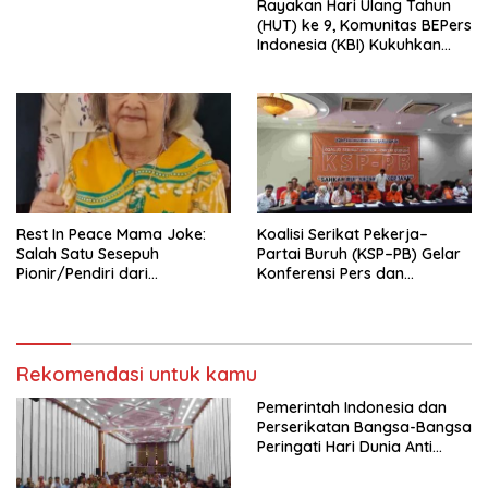
Rayakan Hari Ulang Tahun
Indonesia Emas 2045”,
(HUT) ke 9, Komunitas BEPers
Indonesia (KBI) Kukuhkan
Pengurus Hasil Musyawarah
Nasional (Munas) Pertama,
Tema: “Penguatan dan
Pengembangan Organisasi
KBI yang Berbasis Riset di
seluruh Indonesia dan
Mancanegara”.
Rest In Peace Mama Joke:
Koalisi Serikat Pekerja–
Salah Satu Sesepuh
Partai Buruh (KSP–PB) Gelar
Pionir/Pendiri dari
Konferensi Pers dan
terbentuknya Gereja
Sarasehan: Menuntaskan
Protestan Soteria di
Perjuangan Koalisi Serikat
Indonesia Jemaat Pancaran
Pekerja–Partai Buruh untuk
Kasih Allah.
RUU Ketenagakerjaan Baru.
Rekomendasi untuk kamu
Pemerintah Indonesia dan
Perserikatan Bangsa-Bangsa
Peringati Hari Dunia Anti
Perdagangan Orang 2026
dengan Komitmen Baru