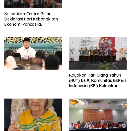
untuk Memberantas
Perdagangan Orang di Era
Nusantara Centre Gelar
Digital
Deklarasi Hari Kebangkitan
Ekonomi Pancasila,
Peluncuran Buku Soemitro
Djojohadikusumo Anti
Penjajahan (Pergolakan
Ekonomi Politik Indonesia) &
Simposium Nasional “Urgensi
Undang-Undang
Perekonomian Nasional dan
Kesejahteraan Sosial dalam
Menata Bangsa Menuju
Rayakan Hari Ulang Tahun
Indonesia Emas 2045”,
(HUT) ke 9, Komunitas BEPers
Indonesia (KBI) Kukuhkan
Pengurus Hasil Musyawarah
Nasional (Munas) Pertama,
Tema: “Penguatan dan
Pengembangan Organisasi
KBI yang Berbasis Riset di
seluruh Indonesia dan
Mancanegara”.