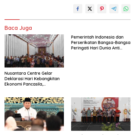
Baca Juga
Pemerintah Indonesia dan
Perserikatan Bangsa-Bangsa
Peringati Hari Dunia Anti
Perdagangan Orang 2026
dengan Komitmen Baru
untuk Memberantas
Perdagangan Orang di Era
Nusantara Centre Gelar
Digital
Deklarasi Hari Kebangkitan
Ekonomi Pancasila,
Peluncuran Buku Soemitro
Djojohadikusumo Anti
Penjajahan (Pergolakan
Ekonomi Politik Indonesia) &
Simposium Nasional “Urgensi
Undang-Undang
Perekonomian Nasional dan
Kesejahteraan Sosial dalam
Menata Bangsa Menuju