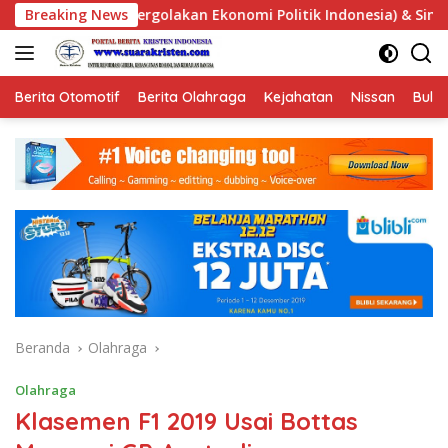
Langsung
konomi Politik Indonesia) & Simposium Nasional “Urgensi Und
Breaking News
ke
konten
Berita Otomotif
Berita Olahraga
Kejahatan
Nissan
Bulut
Beranda
Olahraga
Olahraga
Klasemen F1 2019 Usai Bottas