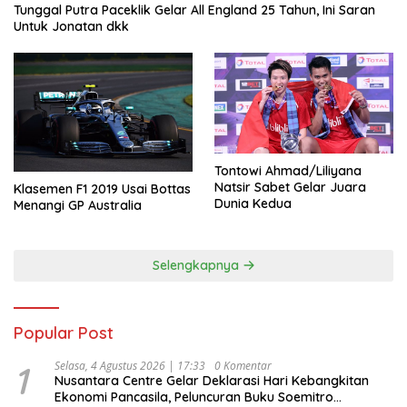
Tunggal Putra Paceklik Gelar All England 25 Tahun, Ini Saran
Untuk Jonatan dkk
Tontowi Ahmad/Liliyana
Natsir Sabet Gelar Juara
Klasemen F1 2019 Usai Bottas
Dunia Kedua
Menangi GP Australia
Selengkapnya
Popular Post
1
Selasa, 4 Agustus 2026 | 17:33
0 Komentar
Nusantara Centre Gelar Deklarasi Hari Kebangkitan
Ekonomi Pancasila, Peluncuran Buku Soemitro