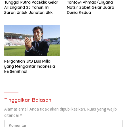
Tunggal Putra Paceklik Gelar
Tontowi Ahmad/Liliyana
All England 25 Tahun, Ini
Natsir Sabet Gelar Juara
Saran Untuk Jonatan dkk
Dunia Kedua
Pergantian Jitu Luis Milla
yang Mengantar Indonesia
ke Semifinal
Tinggalkan Balasan
Alamat email Anda tidak akan dipublikasikan.
Ruas yang wajib
ditandai
*