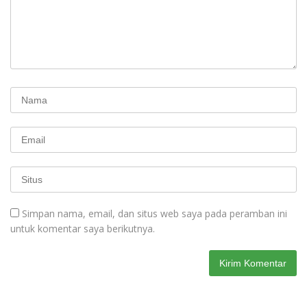
Simpan nama, email, dan situs web saya pada peramban ini
untuk komentar saya berikutnya.