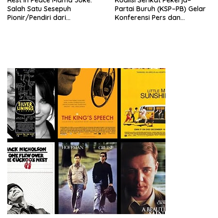
Rest In Peace Mama Joke:
Koalisi Serikat Pekerja–
Salah Satu Sesepuh
Partai Buruh (KSP–PB) Gelar
Pionir/Pendiri dari
Konferensi Pers dan
terbentuknya Gereja
Sarasehan: Menuntaskan
Protestan Soteria di
Perjuangan Koalisi Serikat
Indonesia Jemaat Pancaran
Pekerja–Partai Buruh untuk
Kasih Allah.
RUU Ketenagakerjaan Baru.