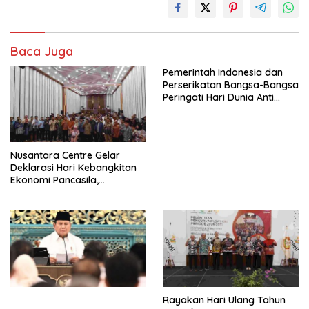
Baca Juga
Pemerintah Indonesia dan
Perserikatan Bangsa-Bangsa
Peringati Hari Dunia Anti
Perdagangan Orang 2026
dengan Komitmen Baru
untuk Memberantas
Perdagangan Orang di Era
Nusantara Centre Gelar
Digital
Deklarasi Hari Kebangkitan
Ekonomi Pancasila,
Peluncuran Buku Soemitro
Djojohadikusumo Anti
Penjajahan (Pergolakan
Ekonomi Politik Indonesia) &
Simposium Nasional “Urgensi
Undang-Undang
Perekonomian Nasional dan
Kesejahteraan Sosial dalam
Menata Bangsa Menuju
Rayakan Hari Ulang Tahun
Indonesia Emas 2045”,