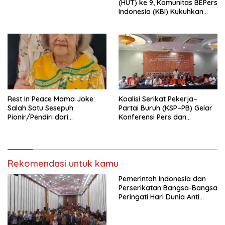
(HUT) ke 9, Komunitas BEPers
Indonesia (KBI) Kukuhkan
Pengurus Hasil Musyawarah
Nasional (Munas) Pertama,
Tema: “Penguatan dan
Pengembangan Organisasi
KBI yang Berbasis Riset di
seluruh Indonesia dan
Mancanegara”.
Rest In Peace Mama Joke:
Koalisi Serikat Pekerja–
Salah Satu Sesepuh
Partai Buruh (KSP–PB) Gelar
Pionir/Pendiri dari
Konferensi Pers dan
terbentuknya Gereja
Sarasehan: Menuntaskan
Protestan Soteria di
Perjuangan Koalisi Serikat
Indonesia Jemaat Pancaran
Pekerja–Partai Buruh untuk
Kasih Allah.
RUU Ketenagakerjaan Baru.
Rekomendasi untuk kamu
Pemerintah Indonesia dan
Perserikatan Bangsa-Bangsa
Peringati Hari Dunia Anti
Perdagangan Orang 2026
dengan Komitmen Baru
untuk Memberantas