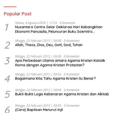
Popular Post
1
Selasa, 4 Agustus 2026 | 17:33
0 Komentar
Nusantara Centre Gelar Deklarasi Hari Kebangkitan
Ekonomi Pancasila, Peluncuran Buku Soemitro
Djojohadikusumo Anti Penjajahan (Pergolakan
Ekonomi Politik Indonesia) & Simposium Nasional
2
Minggu, 22 Februari 2015 | 09:00
0 Komentar
Allah, Theos, Dios, Deu, Gott, God, Tuhan
“Urgensi Undang-Undang Perekonomian Nasional dan
Kesejahteraan Sosial dalam Menata Bangsa Menuju
Indonesia Emas 2045”,
3
Minggu, 22 Februari 2015 | 09:00
0 Komentar
Apa Perbedaan Utama antara Agama Kristen Katolik
Roma dengan Agama Kristen Protestan?
4
Minggu, 22 Februari 2015 | 09:03
0 Komentar
Bagaimana Kita Tahu Agama Kristen itu Benar?
5
Minggu, 22 Februari 2015 | 09:04
0 Komentar
Bukti-Bukti Logis Kebenaran Agama Kristen dan Alkitab
6
Minggu, 22 Februari 2015 | 09:05
0 Komentar
(Cara) Baptisan Menurut Injil