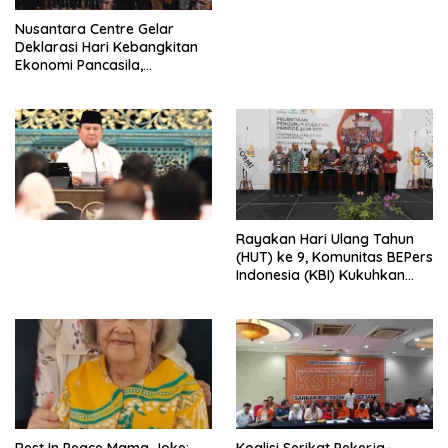
Perdagangan Orang di Era
Nusantara Centre Gelar
Digital
Deklarasi Hari Kebangkitan
Ekonomi Pancasila,
Peluncuran Buku Soemitro
Djojohadikusumo Anti
Penjajahan (Pergolakan
Ekonomi Politik Indonesia) &
Simposium Nasional “Urgensi
Undang-Undang
Perekonomian Nasional dan
Kesejahteraan Sosial dalam
Menata Bangsa Menuju
Rayakan Hari Ulang Tahun
Indonesia Emas 2045”,
(HUT) ke 9, Komunitas BEPers
Indonesia (KBI) Kukuhkan
Pengurus Hasil Musyawarah
Nasional (Munas) Pertama,
Tema: “Penguatan dan
Pengembangan Organisasi
KBI yang Berbasis Riset di
seluruh Indonesia dan
Mancanegara”.