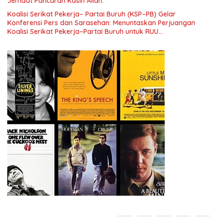
Jemaat Pancaran Kasih Allah.
Koalisi Serikat Pekerja– Partai Buruh (KSP–PB) Gelar
Konferensi Pers dan Sarasehan: Menuntaskan Perjuangan
Koalisi Serikat Pekerja–Partai Buruh untuk RUU
Ketenagakerjaan Baru.