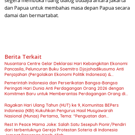
segera membuka ruang dialog budaya antara Jakarta
dan Papua untuk membahas masa depan Papua secara
damai dan bermartabat.
Berita Terkait
Nusantara Centre Gelar Deklarasi Hari Kebangkitan Ekonomi
Pancasila, Peluncuran Buku Soemitro Djojohadikusumo Anti
Penjajahan (Pergolakan Ekonomi Politik Indonesia) &
Simposium Nasional “Urgensi Undang-Undang Perekonomian
Pemerintah Indonesia dan Perserikatan Bangsa-Bangsa
Nasional dan Kesejahteraan Sosial dalam Menata Bangsa
Peringati Hari Dunia Anti Perdagangan Orang 2026 dengan
Menuju Indonesia Emas 2045”,
Komitmen Baru untuk Memberantas Perdagangan Orang di
Era Digital
Rayakan Hari Ulang Tahun (HUT) ke 9, Komunitas BEPers
Indonesia (KBI) Kukuhkan Pengurus Hasil Musyawarah
Nasional (Munas) Pertama, Tema: “Penguatan dan
Pengembangan Organisasi KBI yang Berbasis Riset di seluruh
Rest In Peace Mama Joke: Salah Satu Sesepuh Pionir/Pendiri
Indonesia dan Mancanegara”.
dari terbentuknya Gereja Protestan Soteria di Indonesia