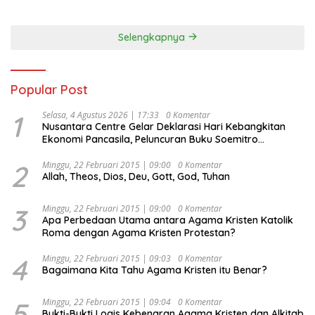
Selengkapnya
Popular Post
1
Selasa, 4 Agustus 2026 | 17:33
0 Komentar
Nusantara Centre Gelar Deklarasi Hari Kebangkitan
Ekonomi Pancasila, Peluncuran Buku Soemitro
Djojohadikusumo Anti Penjajahan (Pergolakan
Ekonomi Politik Indonesia) & Simposium Nasional
2
Minggu, 22 Februari 2015 | 09:00
0 Komentar
Allah, Theos, Dios, Deu, Gott, God, Tuhan
“Urgensi Undang-Undang Perekonomian Nasional dan
Kesejahteraan Sosial dalam Menata Bangsa Menuju
Indonesia Emas 2045”,
3
Minggu, 22 Februari 2015 | 09:00
0 Komentar
Apa Perbedaan Utama antara Agama Kristen Katolik
Roma dengan Agama Kristen Protestan?
4
Minggu, 22 Februari 2015 | 09:03
0 Komentar
Bagaimana Kita Tahu Agama Kristen itu Benar?
5
Minggu, 22 Februari 2015 | 09:04
0 Komentar
Bukti-Bukti Logis Kebenaran Agama Kristen dan Alkitab