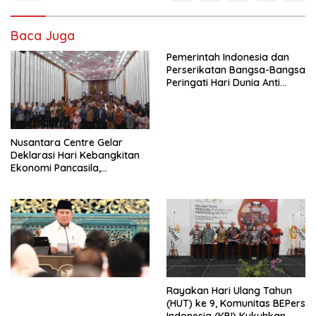
Baca Juga
Pemerintah Indonesia dan
Perserikatan Bangsa-Bangsa
Peringati Hari Dunia Anti
Perdagangan Orang 2026
dengan Komitmen Baru
untuk Memberantas
Perdagangan Orang di Era
Nusantara Centre Gelar
Digital
Deklarasi Hari Kebangkitan
Ekonomi Pancasila,
Peluncuran Buku Soemitro
Djojohadikusumo Anti
Penjajahan (Pergolakan
Ekonomi Politik Indonesia) &
Simposium Nasional “Urgensi
Undang-Undang
Perekonomian Nasional dan
Kesejahteraan Sosial dalam
Menata Bangsa Menuju
Rayakan Hari Ulang Tahun
Indonesia Emas 2045”,
(HUT) ke 9, Komunitas BEPers
Indonesia (KBI) Kukuhkan