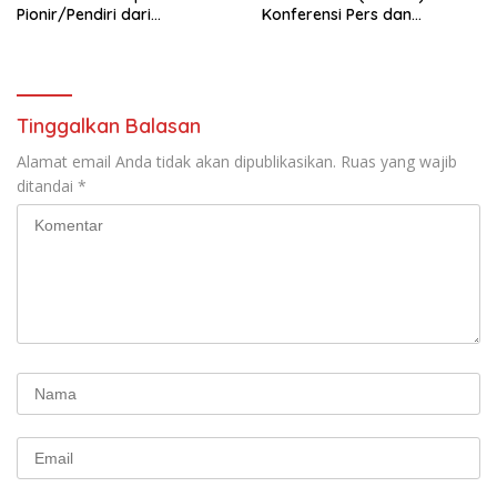
Pionir/Pendiri dari
Konferensi Pers dan
terbentuknya Gereja
Sarasehan: Menuntaskan
Protestan Soteria di
Perjuangan Koalisi Serikat
Indonesia Jemaat Pancaran
Pekerja–Partai Buruh untuk
Kasih Allah.
RUU Ketenagakerjaan Baru.
Tinggalkan Balasan
Alamat email Anda tidak akan dipublikasikan.
Ruas yang wajib
ditandai
*