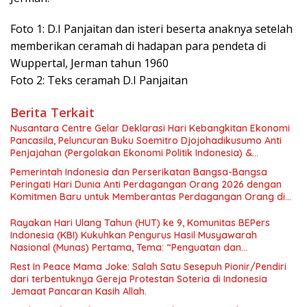
Foto 1: D.I Panjaitan dan isteri beserta anaknya setelah
memberikan ceramah di hadapan para pendeta di
Wuppertal, Jerman tahun 1960
Foto 2: Teks ceramah D.I Panjaitan
Berita Terkait
Nusantara Centre Gelar Deklarasi Hari Kebangkitan Ekonomi
Pancasila, Peluncuran Buku Soemitro Djojohadikusumo Anti
Penjajahan (Pergolakan Ekonomi Politik Indonesia) &
Simposium Nasional “Urgensi Undang-Undang Perekonomian
Pemerintah Indonesia dan Perserikatan Bangsa-Bangsa
Nasional dan Kesejahteraan Sosial dalam Menata Bangsa
Peringati Hari Dunia Anti Perdagangan Orang 2026 dengan
Menuju Indonesia Emas 2045”,
Komitmen Baru untuk Memberantas Perdagangan Orang di
Era Digital
Rayakan Hari Ulang Tahun (HUT) ke 9, Komunitas BEPers
Indonesia (KBI) Kukuhkan Pengurus Hasil Musyawarah
Nasional (Munas) Pertama, Tema: “Penguatan dan
Pengembangan Organisasi KBI yang Berbasis Riset di seluruh
Rest In Peace Mama Joke: Salah Satu Sesepuh Pionir/Pendiri
Indonesia dan Mancanegara”.
dari terbentuknya Gereja Protestan Soteria di Indonesia
Jemaat Pancaran Kasih Allah.