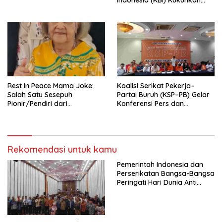
Pengurus Hasil Musyawarah
Nasional (Munas) Pertama,
Tema: “Penguatan dan
Pengembangan Organisasi
KBI yang Berbasis Riset di
seluruh Indonesia dan
Mancanegara”.
Rest In Peace Mama Joke:
Koalisi Serikat Pekerja–
Salah Satu Sesepuh
Partai Buruh (KSP–PB) Gelar
Pionir/Pendiri dari
Konferensi Pers dan
terbentuknya Gereja
Sarasehan: Menuntaskan
Protestan Soteria di
Perjuangan Koalisi Serikat
Indonesia Jemaat Pancaran
Pekerja–Partai Buruh untuk
Kasih Allah.
RUU Ketenagakerjaan Baru.
Rekomendasi untuk kamu
Pemerintah Indonesia dan
Perserikatan Bangsa-Bangsa
Peringati Hari Dunia Anti
Perdagangan Orang 2026
dengan Komitmen Baru
untuk Memberantas
Perdagangan Orang di Era