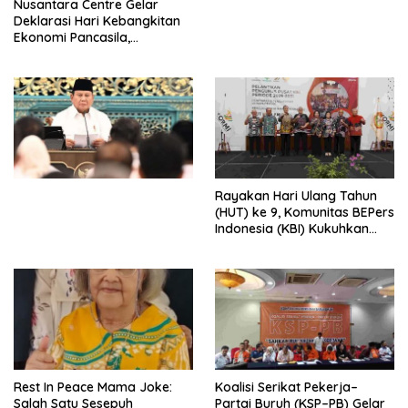
Nusantara Centre Gelar
Digital
Deklarasi Hari Kebangkitan
Ekonomi Pancasila,
Peluncuran Buku Soemitro
Djojohadikusumo Anti
Penjajahan (Pergolakan
Ekonomi Politik Indonesia) &
Simposium Nasional “Urgensi
Undang-Undang
Perekonomian Nasional dan
Kesejahteraan Sosial dalam
Menata Bangsa Menuju
Rayakan Hari Ulang Tahun
Indonesia Emas 2045”,
(HUT) ke 9, Komunitas BEPers
Indonesia (KBI) Kukuhkan
Pengurus Hasil Musyawarah
Nasional (Munas) Pertama,
Tema: “Penguatan dan
Pengembangan Organisasi
KBI yang Berbasis Riset di
seluruh Indonesia dan
Mancanegara”.
Rest In Peace Mama Joke:
Koalisi Serikat Pekerja–
Salah Satu Sesepuh
Partai Buruh (KSP–PB) Gelar