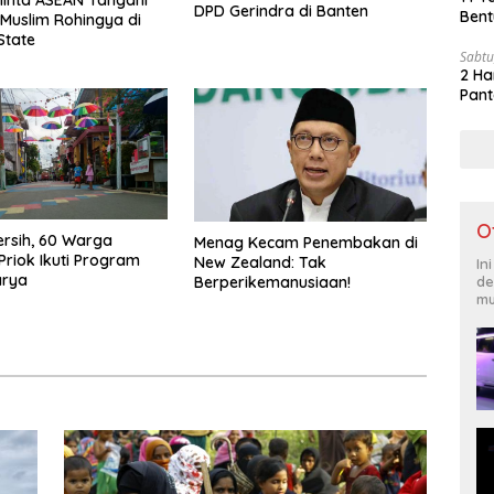
inta ASEAN Tangani
DPD Gerindra di Banten
Bent
Muslim Rohingya di
State
Sabtu
2 Ha
Pant
O
ersih, 60 Warga
Menag Kecam Penembakan di
Priok Ikuti Program
New Zealand: Tak
In
arya
Berperikemanusiaan!
de
mu