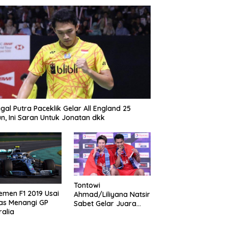
gal Putra Paceklik Gelar All England 25
n, Ini Saran Untuk Jonatan dkk
Tontowi
emen F1 2019 Usai
Ahmad/Liliyana Natsir
as Menangi GP
Sabet Gelar Juara
ralia
Dunia Kedua