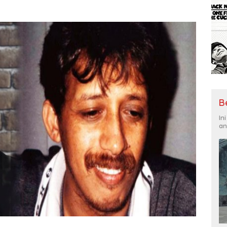
B
In
an