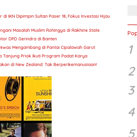
r di IKN Dipimpin Sultan Paser 18, Fokus Investasi Hijau
ngani Masalah Muslim Rohingya di Rakhine State
Pop
tor DPD Gerindra di Banten
1
n Tewas Mengambang di Pantai Cipalawah Garut
a Tanjung Priok Ikuti Program Padat Karya
an di New Zealand: Tak Berperikemanusiaan!
2
3
4
5