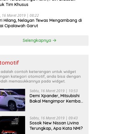
uk Tim Khusus
, 16 Maret 2019 | 08:22
ri Hilang, Nelayan Tewas Mengambang di
ai Cipalawah Garut
Selengkapnya
tomotif
i adalah contoh keterangan untuk widget
ngan kategori otomotif, anda bisa dengan
dah memasukkannya pada widget.
Sabtu, 16 Maret 2019 | 10:53
Demi Xpander, Mitsubishi
Bakal Mengimpor Kembali
Pajero Sport
Sabtu, 16 Maret 2019 | 09:43
Sosok New Nissan Livina
Terungkap, Apa Kata NMI?