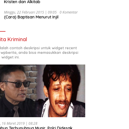
Kristen dan Alkitab
Minggu, 22 Februari 2015 | 09:05
0 Komentar
(Cara) Baptisan Menurut Injil
ita Kriminal
adalah contoh deskripsi untuk widget recent
 wpberita, anda bisa memasukkan deskripsi
 widget ini.
, 16 Maret 2019 | 08:28
ahun Terbunuhnya Munir, Polri Didesak