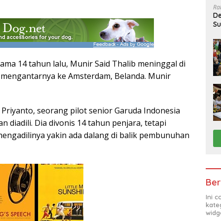
Ra
De
Su
Sa
sama 14 tahun lalu, Munir Said Thalib meninggal di
 mengantarnya ke Amsterdam, Belanda. Munir
 Priyanto, seorang pilot senior Garuda Indonesia
an diadili. Dia divonis 14 tahun penjara, tetapi
mengadilinya yakin ada dalang di balik pembunuhan
Ber
Ini 
kate
widg