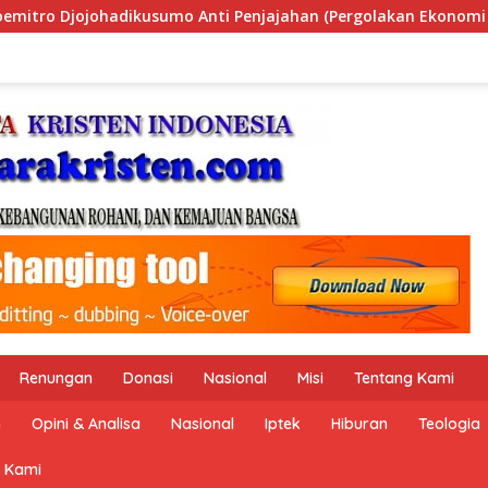
akan Ekonomi Politik Indonesia) & Simposium Nasional “Urgens
Renungan
Donasi
Nasional
Misi
Tentang Kami
n
Opini & Analisa
Nasional
Iptek
Hiburan
Teologia
 Kami