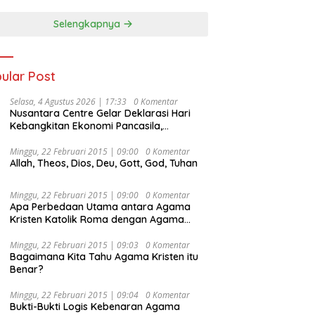
Selengkapnya
ular Post
Selasa, 4 Agustus 2026 | 17:33
0 Komentar
Nusantara Centre Gelar Deklarasi Hari
Kebangkitan Ekonomi Pancasila,
Peluncuran Buku Soemitro
Djojohadikusumo Anti Penjajahan
Minggu, 22 Februari 2015 | 09:00
0 Komentar
Allah, Theos, Dios, Deu, Gott, God, Tuhan
(Pergolakan Ekonomi Politik Indonesia) &
Simposium Nasional “Urgensi Undang-
Undang Perekonomian Nasional dan
Minggu, 22 Februari 2015 | 09:00
0 Komentar
Kesejahteraan Sosial dalam Menata
Apa Perbedaan Utama antara Agama
Bangsa Menuju Indonesia Emas 2045”,
Kristen Katolik Roma dengan Agama
Kristen Protestan?
Minggu, 22 Februari 2015 | 09:03
0 Komentar
Bagaimana Kita Tahu Agama Kristen itu
Benar?
Minggu, 22 Februari 2015 | 09:04
0 Komentar
Bukti-Bukti Logis Kebenaran Agama