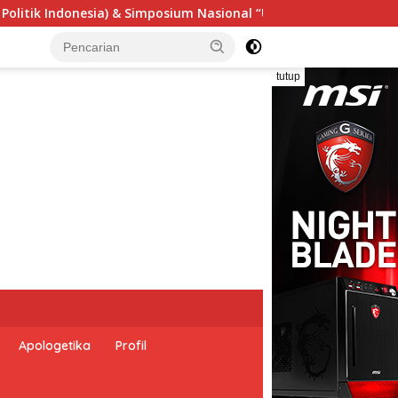
i Undang-Undang Perekonomian Nasional dan Kesejahteraan Sos
tutup
Apologetika
Profil