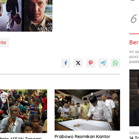
6
Ber
ita
Ini 
post
pada
Sabtu
Prabowo Resmikan Kantor
14 T