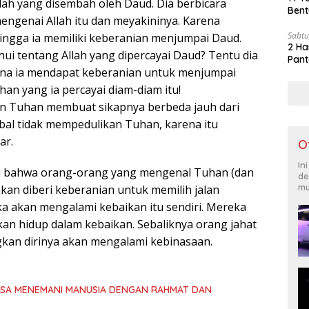
llah yang disembah oleh Daud. Dia berbicara
Bent
engenai Allah itu dan meyakininya. Karena
Sabtu
hingga ia memiliki keberanian menjumpai Daud.
2 Ha
ui tentang Allah yang dipercayai Daud? Tentu dia
Pant
mana ia mendapat keberanian untuk menjumpai
an yang ia percayai diam-diam itu!
n Tuhan membuat sikapnya berbeda jauh dari
bal tidak mempedulikan Tuhan, karena itu
ar.
O
In
 ini bahwa orang-orang yang mengenal Tuhan (dan
de
mu
an diberi keberanian untuk memilih jalan
a akan mengalami kebaikan itu sendiri. Mereka
kan hidup dalam kebaikan. Sebaliknya orang jahat
kan dirinya akan mengalami kebinasaan.
ASA MENEMANI MANUSIA DENGAN RAHMAT DAN