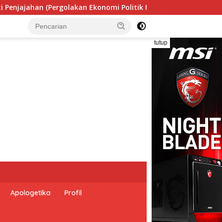
Politik Indonesia) & Simposium Nasional “Urgensi Undang-Und
tutup
Apologetika
Profil