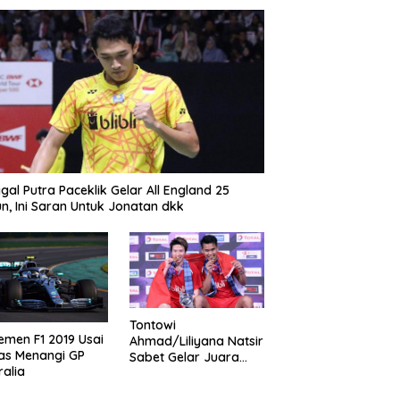
gal Putra Paceklik Gelar All England 25
n, Ini Saran Untuk Jonatan dkk
Tontowi
emen F1 2019 Usai
Ahmad/Liliyana Natsir
as Menangi GP
Sabet Gelar Juara
ralia
Dunia Kedua