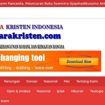
oemitro Djojohadikusumo Anti Penjajahan (Pergolakan Ekonomi 
Renungan
Donasi
Nasional
Misi
Tentang Kami
n
Opini & Analisa
Nasional
Iptek
Hiburan
Teologia
 Kami