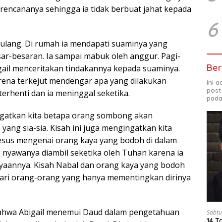
encananya sehingga ia tidak berbuat jahat kepada
6
 pulang. Di rumah ia mendapati suaminya yang
ar-besaran. Ia sampai mabuk oleh anggur. Pagi-
Ber
igail menceritakan tindakannya kepada suaminya.
arena terkejut mendengar apa yang dilakukan
Ini 
post
 terhenti dan ia meninggal seketika.
pada
ngatkan kita betapa orang sombong akan
ang sia-sia. Kisah ini juga mengingatkan kita
esus mengenai orang kaya yang bodoh di dalam
g nyawanya diambil seketika oleh Tuhan karena ia
yaannya. Kisah Nabal dan orang kaya yang bodoh
 dari orang-orang yang hanya mementingkan dirinya
 bahwa Abigail menemui Daud dalam pengetahuan
Sabtu
14 T