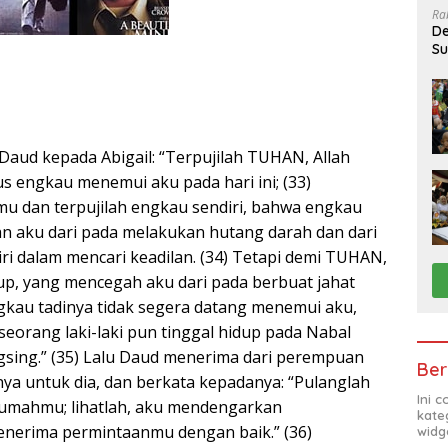
Ra
De
Su
Sa
 Daud kepada Abigail: “Terpujilah TUHAN, Allah
s engkau menemui aku pada hari ini; (33)
nmu dan terpujilah engkau sendiri, bahwa engkau
an aku dari pada melakukan hutang darah dan dari
ri dalam mencari keadilan. (34) Tetapi demi TUHAN,
dup, yang mencegah aku dari pada berbuat jahat
kau tadinya tidak segera datang menemui aku,
 seorang laki-laki pun tinggal hidup pada Nabal
gsing.” (35) Lalu Daud menerima dari perempuan
Ber
nya untuk dia, dan berkata kepadanya: “Pulanglah
Ini 
rumahmu; lihatlah, aku mendengarkan
kate
nerima permintaanmu dengan baik.” (36)
widg