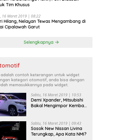
uk Tim Khusus
, 16 Maret 2019 | 08:22
ri Hilang, Nelayan Tewas Mengambang di
ai Cipalawah Garut
Selengkapnya
tomotif
i adalah contoh keterangan untuk widget
ngan kategori otomotif, anda bisa dengan
dah memasukkannya pada widget.
Sabtu, 16 Maret 2019 | 10:53
Demi Xpander, Mitsubishi
Bakal Mengimpor Kembali
Pajero Sport
Sabtu, 16 Maret 2019 | 09:43
Sosok New Nissan Livina
Terungkap, Apa Kata NMI?