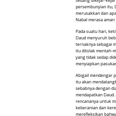
sedang dikejar-kejar
persembunyian itu,
merusakkan dan apal
Nabal merasa aman 
Pada suatu hari, ke
Daud menyuruh beb
ternaknya sebagai 
itu ditolak mentah-
yang tidak sedap di
menyiapkan pasukan
Abigail mendengar p
itu akan mendatangk
sebabnya dengan di
mendapatkan Daud. 
rencananya untuk m
keberanian dan kere
merefleksikan bahwa