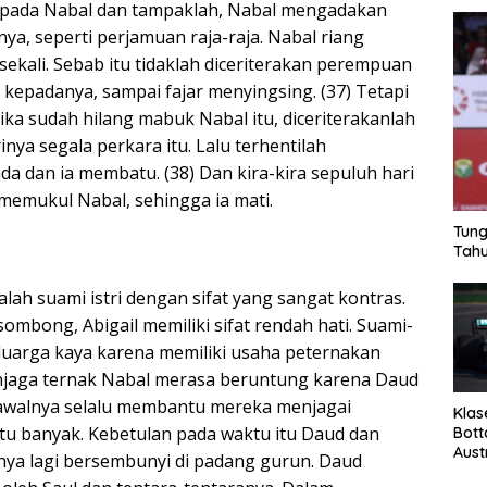
kepada Nabal dan tampaklah, Nabal mengadakan
a, seperti perjamuan raja-raja. Nabal riang
ekali. Sebab itu tidaklah diceriterakan perempuan
 kepadanya, sampai fajar menyingsing. (37) Tetapi
ika sudah hilang mabuk Nabal itu, diceriterakanlah
inya segala perkara itu. Lalu terhentilah
a dan ia membatu. (38) Dan kira-kira sepuluh hari
emukul Nabal, sehingga ia mati.
Tung
Tahu
alah suami istri dengan sifat yang sangat kontras.
 sombong, Abigail memiliki sifat rendah hati. Suami-
keluarga kaya karena memiliki usaha peternakan
njaga ternak Nabal merasa beruntung karena Daud
walnya selalu membantu mereka menjagai
Klas
tu banyak. Kebetulan pada waktu itu Daud dan
Bott
Aust
ya lagi bersembunyi di padang gurun. Daud