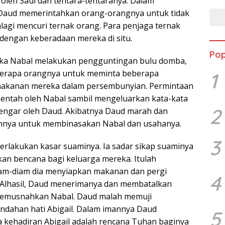
 oleh Saul dan tentara-tentaranya. Dalam
 Daud memerintahkan orang-orangnya untuk tidak
agi mencuri ternak orang. Para penjaga ternak
dengan keberadaan mereka di situ.
Pop
tika Nabal melakukan pengguntingan bulu domba,
erapa orangnya untuk meminta beberapa
1
makanan mereka dalam persembunyian. Permintaan
mentah oleh Nabal sambil mengeluarkan kata-kata
2
dengar oleh Daud. Akibatnya Daud marah dan
nya untuk membinasakan Nabal dan usahanya.
3
erlakukan kasar suaminya. Ia sadar sikap suaminya
an bencana bagi keluarga mereka. Itulah
am-diam dia menyiapkan makanan dan pergi
4
Alhasil, Daud menerimanya dan membatalkan
emusnahkan Nabal. Daud malah memuji
ndahan hati Abigail. Dalam imannya Daud
5
 kehadiran Abigail adalah rencana Tuhan baginya