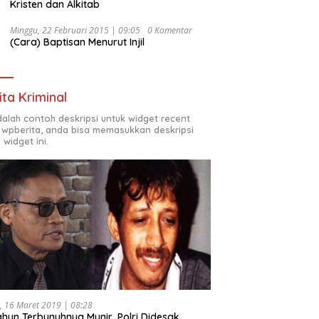
Kristen dan Alkitab
Minggu, 22 Februari 2015 | 09:05
0 Komentar
(Cara) Baptisan Menurut Injil
ita Kriminal
adalah contoh deskripsi untuk widget recent
 wpberita, anda bisa memasukkan deskripsi
 widget ini.
, 16 Maret 2019 | 08:28
ahun Terbunuhnya Munir, Polri Didesak