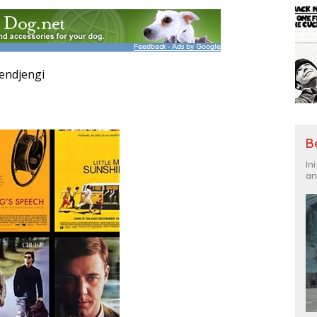
jendjengi
B
In
an