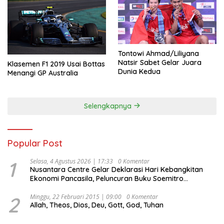
Tontowi Ahmad/Liliyana
Natsir Sabet Gelar Juara
Klasemen F1 2019 Usai Bottas
Dunia Kedua
Menangi GP Australia
Selengkapnya
Popular Post
1
Selasa, 4 Agustus 2026 | 17:33
0 Komentar
Nusantara Centre Gelar Deklarasi Hari Kebangkitan
Ekonomi Pancasila, Peluncuran Buku Soemitro
Djojohadikusumo Anti Penjajahan (Pergolakan
Ekonomi Politik Indonesia) & Simposium Nasional
2
Minggu, 22 Februari 2015 | 09:00
0 Komentar
Allah, Theos, Dios, Deu, Gott, God, Tuhan
“Urgensi Undang-Undang Perekonomian Nasional dan
Kesejahteraan Sosial dalam Menata Bangsa Menuju
Indonesia Emas 2045”,