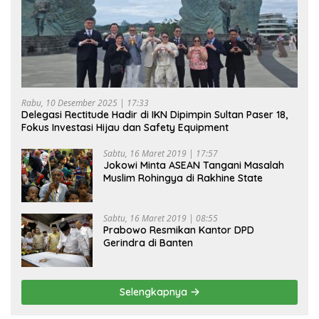
Rabu, 10 Desember 2025 | 17:33
Delegasi Rectitude Hadir di IKN Dipimpin Sultan Paser 18,
Fokus Investasi Hijau dan Safety Equipment
Sabtu, 16 Maret 2019 | 17:57
Jokowi Minta ASEAN Tangani Masalah
Muslim Rohingya di Rakhine State
Sabtu, 16 Maret 2019 | 08:55
Prabowo Resmikan Kantor DPD
Gerindra di Banten
Selengkapnya