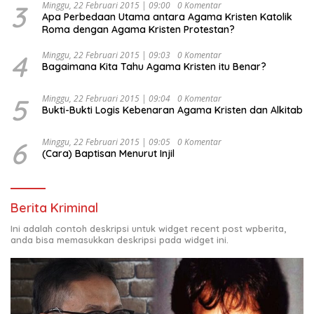
3
Minggu, 22 Februari 2015 | 09:00
0 Komentar
Apa Perbedaan Utama antara Agama Kristen Katolik
Roma dengan Agama Kristen Protestan?
4
Minggu, 22 Februari 2015 | 09:03
0 Komentar
Bagaimana Kita Tahu Agama Kristen itu Benar?
5
Minggu, 22 Februari 2015 | 09:04
0 Komentar
Bukti-Bukti Logis Kebenaran Agama Kristen dan Alkitab
6
Minggu, 22 Februari 2015 | 09:05
0 Komentar
(Cara) Baptisan Menurut Injil
Berita Kriminal
Ini adalah contoh deskripsi untuk widget recent post wpberita,
anda bisa memasukkan deskripsi pada widget ini.