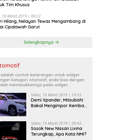
uk Tim Khusus
, 16 Maret 2019 | 08:22
ri Hilang, Nelayan Tewas Mengambang di
ai Cipalawah Garut
Selengkapnya
tomotif
i adalah contoh keterangan untuk widget
ngan kategori otomotif, anda bisa dengan
dah memasukkannya pada widget.
Sabtu, 16 Maret 2019 | 10:53
Demi Xpander, Mitsubishi
Bakal Mengimpor Kembali
Pajero Sport
Sabtu, 16 Maret 2019 | 09:43
Sosok New Nissan Livina
Terungkap, Apa Kata NMI?