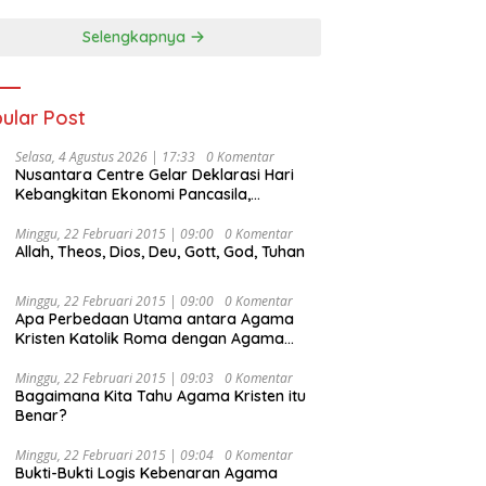
Selengkapnya
ular Post
Selasa, 4 Agustus 2026 | 17:33
0 Komentar
Nusantara Centre Gelar Deklarasi Hari
Kebangkitan Ekonomi Pancasila,
Peluncuran Buku Soemitro
Djojohadikusumo Anti Penjajahan
Minggu, 22 Februari 2015 | 09:00
0 Komentar
Allah, Theos, Dios, Deu, Gott, God, Tuhan
(Pergolakan Ekonomi Politik Indonesia) &
Simposium Nasional “Urgensi Undang-
Undang Perekonomian Nasional dan
Minggu, 22 Februari 2015 | 09:00
0 Komentar
Kesejahteraan Sosial dalam Menata
Apa Perbedaan Utama antara Agama
Bangsa Menuju Indonesia Emas 2045”,
Kristen Katolik Roma dengan Agama
Kristen Protestan?
Minggu, 22 Februari 2015 | 09:03
0 Komentar
Bagaimana Kita Tahu Agama Kristen itu
Benar?
Minggu, 22 Februari 2015 | 09:04
0 Komentar
Bukti-Bukti Logis Kebenaran Agama