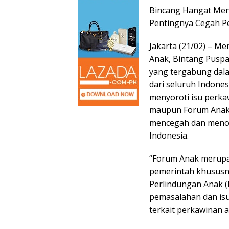
Bincang Hangat Ment
Pentingnya Cegah P
Jakarta (21/02) – 
Anak, Bintang Pusp
yang tergabung dal
dari seluruh Indones
menyoroti isu perk
maupun Forum Anak 
mencegah dan menol
Indonesia.
“Forum Anak merupa
pemerintah khusus
Perlindungan Anak (
pemasalahan dan isu
terkait perkawinan 