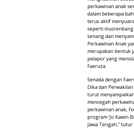
perkawinan anak ser
dalam beberapa bah
terus aktif menyuar
seperti musrenbang d
senang dan menyamb
Perkawinan Anak yan
merupakan bentuk ja
pelapor yang menol
Faeruza.
Senada dengan Faeru
Dika dan Perwakilan
turut menyampaikan
mencegah perkawina
perkawinan anak, Fo
program ‘Jo Kawin B
Jawa Tengah,” tutur 