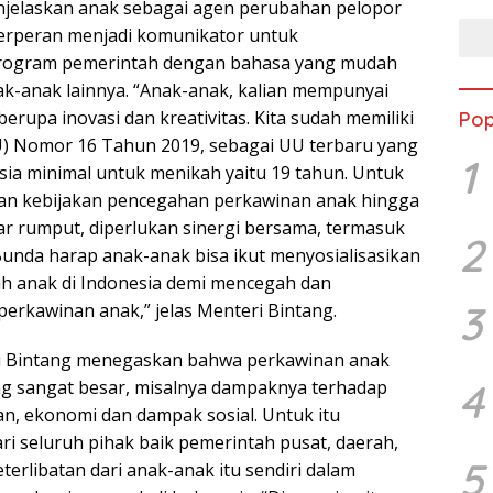
njelaskan anak sebagai agen perubahan pelopor
berperan menjadi komunikator untuk
program pemerintah dengan bahasa yang mudah
k-anak lainnya. “Anak-anak, kalian mempunyai
berupa inovasi dan kreativitas. Kita sudah memiliki
Pop
 Nomor 16 Tahun 2019, sebagai UU terbaru yang
1
ia minimal untuk menikah yaitu 19 tahun. Untuk
n kebijakan pencegahan perkawinan anak hingga
ar rumput, diperlukan sinergi bersama, termasuk
2
unda harap anak-anak bisa ikut menyosialisasikan
uh anak di Indonesia demi mencegah dan
3
rkawinan anak,” jelas Menteri Bintang.
eri Bintang menegaskan bahwa perkawinan anak
4
g sangat besar, misalnya dampaknya terhadap
an, ekonomi dan dampak sosial. Untuk itu
ari seluruh pihak baik pemerintah pusat, daerah,
5
erlibatan dari anak-anak itu sendiri dalam