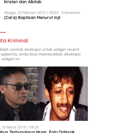
Kristen dan Alkitab
Minggu, 22 Februari 2015 | 09:05
0 Komentar
(Cara) Baptisan Menurut Injil
ita Kriminal
adalah contoh deskripsi untuk widget recent
 wpberita, anda bisa memasukkan deskripsi
 widget ini.
, 16 Maret 2019 | 08:28
ahun Terbunuhnya Munir, Polri Didesak