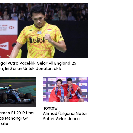
gal Putra Paceklik Gelar All England 25
n, Ini Saran Untuk Jonatan dkk
Tontowi
emen F1 2019 Usai
Ahmad/Liliyana Natsir
as Menangi GP
Sabet Gelar Juara
ralia
Dunia Kedua