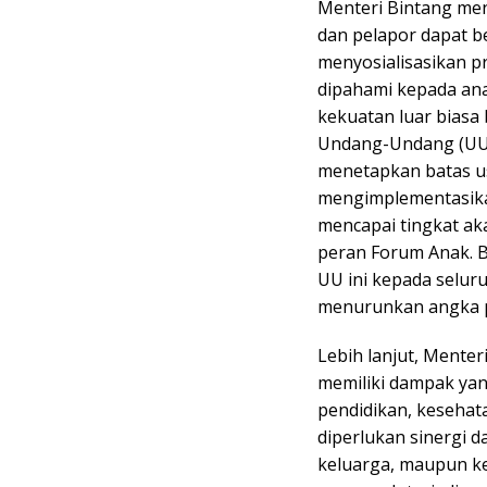
Menteri Bintang me
dan pelapor dapat 
menyosialisasikan 
dipahami kepada ana
kekuatan luar biasa 
Undang-Undang (UU)
menetapkan batas us
mengimplementasika
mencapai tingkat ak
peran Forum Anak. B
UU ini kepada selur
menurunkan angka pe
Lebih lanjut, Ment
memiliki dampak yan
pendidikan, kesehat
diperlukan sinergi d
keluarga, maupun ket