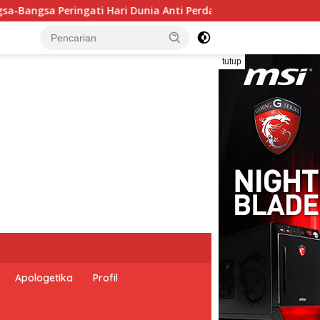
i Perdagangan Orang 2026 dengan Komitmen Baru untuk Membera
tutup
Apologetika
Profil