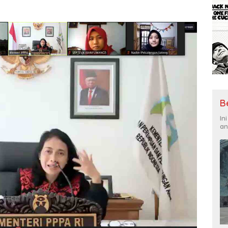
B
In
an