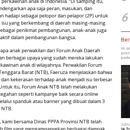
perkawinan anak di Indonesia. “Di samping itu,
ndengarkan apa saja peran, masukan, dan
6
an hadapi sebagai pelopor dan pelapor (2P) untuk
 isu yang berkembang di daerah masing-masing.
 sebagai penikmat pembangunan, anak-anak juga
 aktif dalam pembangunan bangsa.
Ber
Ini 
erapa anak perwakilan dari Forum Anak Daerah
post
n berbagai upaya yang sudah mereka lakukan
pada
awinan anak di wilayahnya. Perwakilan Forum
 Tenggara Barat (NTB), Faeruza menjelaskan bahwa
 dan kekerasan terhadap anak menjadi isu terbesar
. Untuk itu, Forum Anak NTB telah melakukan
egahan seperti kampanye baik secara online
alui spanduk atau banner yang dibuat dalam 3
i NTB.
, kami bersama Dinas PPPA Provinsi NTB telah
Sabtu
h film yang mengampanyekan berbagai dampak
14 T