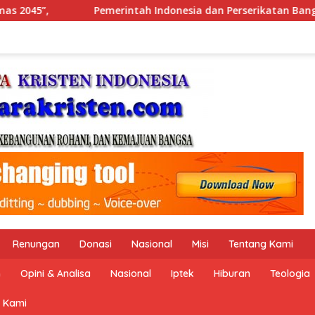
sia dan Perserikatan Bangsa-Bangsa Peringati Hari Dunia Ant
Renungan
Donasi
Nasional
Misi
Tentang Kami
n
Opini & Analisa
Nasional
Iptek
Hiburan
Teologia
 Kami