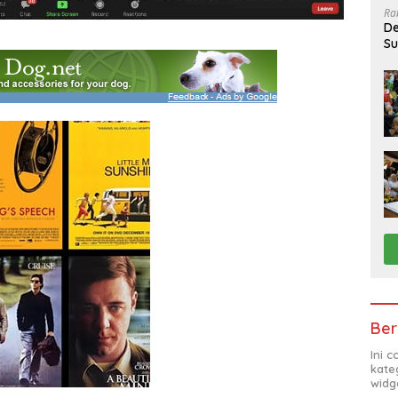
Ra
De
Su
Sa
Ber
Ini 
kate
widg