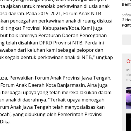
Bent
ta ajakan untuk menolak perkawinan di usia anak
asa daerah. Pada 2019-2021, Forum Anak NTB
Sabtu
2 Ha
akan pencegahan perkawinan anak di ruang diskusi
Pant
i tingkat Provinsi, Kabupaten/Kota. Kami juga
ut baik lahirnya Peraturan Daerah Pencegahan
g telah disahkan DPRD Provinsi NTB. Perda ini
waban dari keluhan kami sebagai pelopor dan
ak segala bentuk perkawinan anak di NTB,” ungkap
O
In
de
za, Perwakilan Forum Anak Provinsi Jawa Tengah,
mu
 Forum Anak Daerah Kota Banjarmasin, Aina juga
 berbagai upaya yang telah mereka lakukan dalam
n anak di daerahnya. “Terkait upaya mencegah
rum Anak Jawa Tengah telah menyosialisasikan
ocah’, yang didukung oleh Pemerintah Provinsi
Dika.