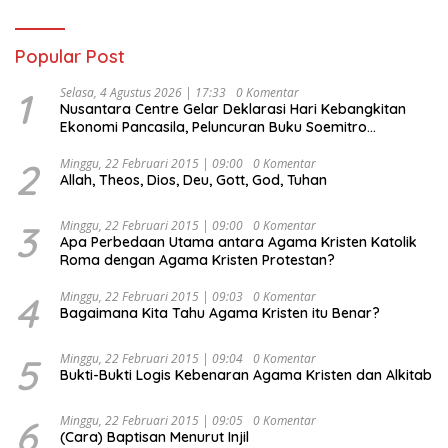
Popular Post
1
Selasa, 4 Agustus 2026 | 17:33
0 Komentar
Nusantara Centre Gelar Deklarasi Hari Kebangkitan
Ekonomi Pancasila, Peluncuran Buku Soemitro
Djojohadikusumo Anti Penjajahan (Pergolakan
Ekonomi Politik Indonesia) & Simposium Nasional
2
Minggu, 22 Februari 2015 | 09:00
0 Komentar
Allah, Theos, Dios, Deu, Gott, God, Tuhan
“Urgensi Undang-Undang Perekonomian Nasional dan
Kesejahteraan Sosial dalam Menata Bangsa Menuju
Indonesia Emas 2045”,
3
Minggu, 22 Februari 2015 | 09:00
0 Komentar
Apa Perbedaan Utama antara Agama Kristen Katolik
Roma dengan Agama Kristen Protestan?
4
Minggu, 22 Februari 2015 | 09:03
0 Komentar
Bagaimana Kita Tahu Agama Kristen itu Benar?
5
Minggu, 22 Februari 2015 | 09:04
0 Komentar
Bukti-Bukti Logis Kebenaran Agama Kristen dan Alkitab
6
Minggu, 22 Februari 2015 | 09:05
0 Komentar
(Cara) Baptisan Menurut Injil