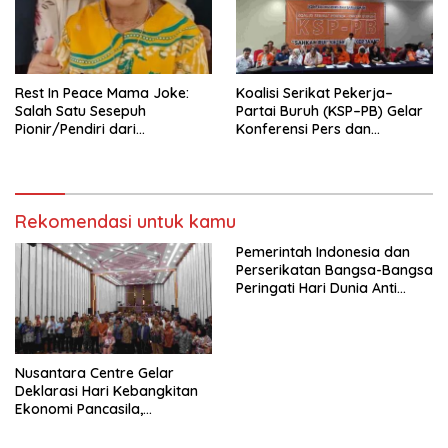
KBI yang Berbasis Riset di
seluruh Indonesia dan
Mancanegara”.
Rest In Peace Mama Joke:
Koalisi Serikat Pekerja–
Salah Satu Sesepuh
Partai Buruh (KSP–PB) Gelar
Pionir/Pendiri dari
Konferensi Pers dan
terbentuknya Gereja
Sarasehan: Menuntaskan
Protestan Soteria di
Perjuangan Koalisi Serikat
Indonesia Jemaat Pancaran
Pekerja–Partai Buruh untuk
Kasih Allah.
RUU Ketenagakerjaan Baru.
Rekomendasi untuk kamu
Pemerintah Indonesia dan
Perserikatan Bangsa-Bangsa
Peringati Hari Dunia Anti
Perdagangan Orang 2026
dengan Komitmen Baru
untuk Memberantas
Perdagangan Orang di Era
Nusantara Centre Gelar
Digital
Deklarasi Hari Kebangkitan
Ekonomi Pancasila,
Peluncuran Buku Soemitro
Djojohadikusumo Anti