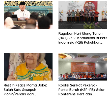
Penjajahan (Pergolakan
Ekonomi Politik Indonesia) &
Simposium Nasional “Urgensi
Undang-Undang
Perekonomian Nasional dan
Kesejahteraan Sosial dalam
Menata Bangsa Menuju
Rayakan Hari Ulang Tahun
Indonesia Emas 2045”,
(HUT) ke 9, Komunitas BEPers
Indonesia (KBI) Kukuhkan
Pengurus Hasil Musyawarah
Nasional (Munas) Pertama,
Tema: “Penguatan dan
Pengembangan Organisasi
KBI yang Berbasis Riset di
seluruh Indonesia dan
Mancanegara”.
Rest In Peace Mama Joke:
Koalisi Serikat Pekerja–
Salah Satu Sesepuh
Partai Buruh (KSP–PB) Gelar
Pionir/Pendiri dari
Konferensi Pers dan
terbentuknya Gereja
Sarasehan: Menuntaskan
Protestan Soteria di
Perjuangan Koalisi Serikat
Indonesia Jemaat Pancaran
Pekerja–Partai Buruh untuk