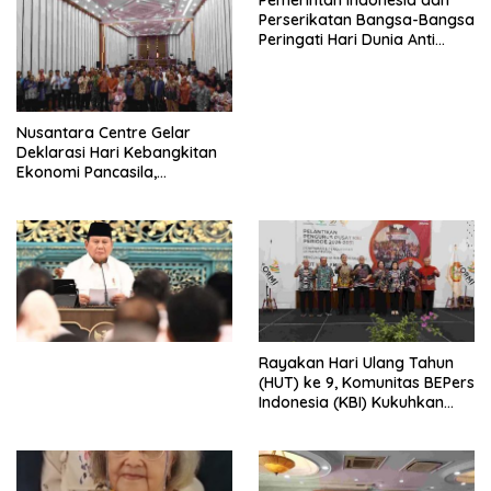
Pemerintah Indonesia dan
Perserikatan Bangsa-Bangsa
Peringati Hari Dunia Anti
Perdagangan Orang 2026
dengan Komitmen Baru
untuk Memberantas
Perdagangan Orang di Era
Nusantara Centre Gelar
Digital
Deklarasi Hari Kebangkitan
Ekonomi Pancasila,
Peluncuran Buku Soemitro
Djojohadikusumo Anti
Penjajahan (Pergolakan
Ekonomi Politik Indonesia) &
Simposium Nasional “Urgensi
Undang-Undang
Perekonomian Nasional dan
Kesejahteraan Sosial dalam
Menata Bangsa Menuju
Rayakan Hari Ulang Tahun
Indonesia Emas 2045”,
(HUT) ke 9, Komunitas BEPers
Indonesia (KBI) Kukuhkan
Pengurus Hasil Musyawarah
Nasional (Munas) Pertama,
Tema: “Penguatan dan
Pengembangan Organisasi