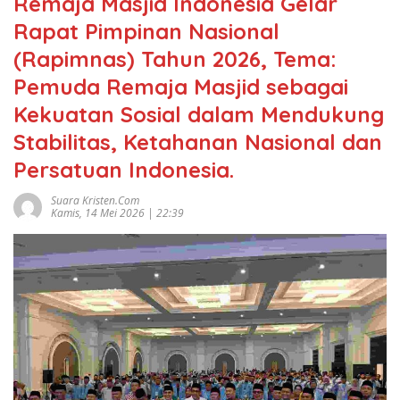
Remaja Masjid Indonesia Gelar
Rapat Pimpinan Nasional
(Rapimnas) Tahun 2026, Tema:
Pemuda Remaja Masjid sebagai
Kekuatan Sosial dalam Mendukung
Stabilitas, Ketahanan Nasional dan
Persatuan Indonesia.
Suara Kristen.com
Kamis, 14 Mei 2026 | 22:39