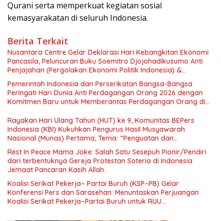
Qurani serta memperkuat kegiatan sosial
kemasyarakatan di seluruh Indonesia.
Berita Terkait
Nusantara Centre Gelar Deklarasi Hari Kebangkitan Ekonomi
Pancasila, Peluncuran Buku Soemitro Djojohadikusumo Anti
Penjajahan (Pergolakan Ekonomi Politik Indonesia) &
Simposium Nasional “Urgensi Undang-Undang Perekonomian
Pemerintah Indonesia dan Perserikatan Bangsa-Bangsa
Nasional dan Kesejahteraan Sosial dalam Menata Bangsa
Peringati Hari Dunia Anti Perdagangan Orang 2026 dengan
Menuju Indonesia Emas 2045”,
Komitmen Baru untuk Memberantas Perdagangan Orang di
Era Digital
Rayakan Hari Ulang Tahun (HUT) ke 9, Komunitas BEPers
Indonesia (KBI) Kukuhkan Pengurus Hasil Musyawarah
Nasional (Munas) Pertama, Tema: “Penguatan dan
Pengembangan Organisasi KBI yang Berbasis Riset di seluruh
Rest In Peace Mama Joke: Salah Satu Sesepuh Pionir/Pendiri
Indonesia dan Mancanegara”.
dari terbentuknya Gereja Protestan Soteria di Indonesia
Jemaat Pancaran Kasih Allah.
Koalisi Serikat Pekerja– Partai Buruh (KSP–PB) Gelar
Konferensi Pers dan Sarasehan: Menuntaskan Perjuangan
Koalisi Serikat Pekerja–Partai Buruh untuk RUU
Ketenagakerjaan Baru.