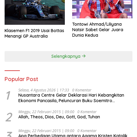
Tontowi Ahmad/Liliyana
Natsir Sabet Gelar Juara
Klasemen F1 2019 Usai Bottas
Dunia Kedua
Menangi GP Australia
Selengkapnya
Popular Post
1
Selasa, 4 Agustus 2026 | 17:33
0 Komentar
Nusantara Centre Gelar Deklarasi Hari Kebangkitan
Ekonomi Pancasila, Peluncuran Buku Soemitro
Djojohadikusumo Anti Penjajahan (Pergolakan
Ekonomi Politik Indonesia) & Simposium Nasional
2
Minggu, 22 Februari 2015 | 09:00
0 Komentar
Allah, Theos, Dios, Deu, Gott, God, Tuhan
“Urgensi Undang-Undang Perekonomian Nasional dan
Kesejahteraan Sosial dalam Menata Bangsa Menuju
Indonesia Emas 2045”,
3
Minggu, 22 Februari 2015 | 09:00
0 Komentar
Apa Perbedaan Utama antara Agama Kristen Katolik