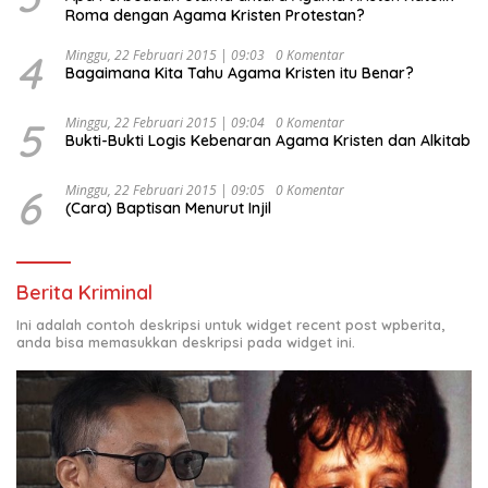
Roma dengan Agama Kristen Protestan?
4
Minggu, 22 Februari 2015 | 09:03
0 Komentar
Bagaimana Kita Tahu Agama Kristen itu Benar?
5
Minggu, 22 Februari 2015 | 09:04
0 Komentar
Bukti-Bukti Logis Kebenaran Agama Kristen dan Alkitab
6
Minggu, 22 Februari 2015 | 09:05
0 Komentar
(Cara) Baptisan Menurut Injil
Berita Kriminal
Ini adalah contoh deskripsi untuk widget recent post wpberita,
anda bisa memasukkan deskripsi pada widget ini.