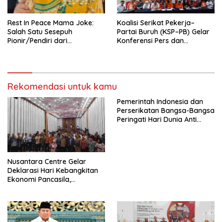
Rest In Peace Mama Joke:
Koalisi Serikat Pekerja–
Salah Satu Sesepuh
Partai Buruh (KSP–PB) Gelar
Pionir/Pendiri dari
Konferensi Pers dan
terbentuknya Gereja
Sarasehan: Menuntaskan
Protestan Soteria di
Perjuangan Koalisi Serikat
Indonesia Jemaat Pancaran
Pekerja–Partai Buruh untuk
Kasih Allah.
RUU Ketenagakerjaan Baru.
Rekomendasi untuk kamu
Pemerintah Indonesia dan
Perserikatan Bangsa-Bangsa
Peringati Hari Dunia Anti
Perdagangan Orang 2026
dengan Komitmen Baru
untuk Memberantas
Perdagangan Orang di Era
Nusantara Centre Gelar
Digital
Deklarasi Hari Kebangkitan
Ekonomi Pancasila,
Peluncuran Buku Soemitro
Djojohadikusumo Anti
Penjajahan (Pergolakan
Ekonomi Politik Indonesia) &