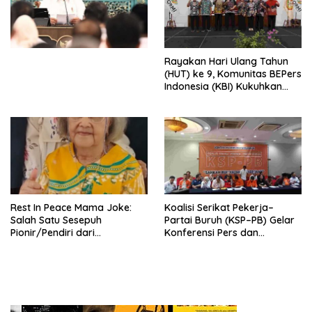
Simposium Nasional “Urgensi
Undang-Undang
Perekonomian Nasional dan
Kesejahteraan Sosial dalam
Menata Bangsa Menuju
Rayakan Hari Ulang Tahun
Indonesia Emas 2045”,
(HUT) ke 9, Komunitas BEPers
Indonesia (KBI) Kukuhkan
Pengurus Hasil Musyawarah
Nasional (Munas) Pertama,
Tema: “Penguatan dan
Pengembangan Organisasi
KBI yang Berbasis Riset di
seluruh Indonesia dan
Mancanegara”.
Rest In Peace Mama Joke:
Koalisi Serikat Pekerja–
Salah Satu Sesepuh
Partai Buruh (KSP–PB) Gelar
Pionir/Pendiri dari
Konferensi Pers dan
terbentuknya Gereja
Sarasehan: Menuntaskan
Protestan Soteria di
Perjuangan Koalisi Serikat
Indonesia Jemaat Pancaran
Pekerja–Partai Buruh untuk
Kasih Allah.
RUU Ketenagakerjaan Baru.