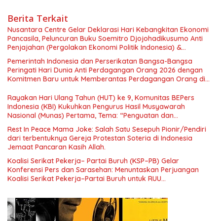
Berita Terkait
Nusantara Centre Gelar Deklarasi Hari Kebangkitan Ekonomi
Pancasila, Peluncuran Buku Soemitro Djojohadikusumo Anti
Penjajahan (Pergolakan Ekonomi Politik Indonesia) &
Simposium Nasional “Urgensi Undang-Undang Perekonomian
Pemerintah Indonesia dan Perserikatan Bangsa-Bangsa
Nasional dan Kesejahteraan Sosial dalam Menata Bangsa
Peringati Hari Dunia Anti Perdagangan Orang 2026 dengan
Menuju Indonesia Emas 2045”,
Komitmen Baru untuk Memberantas Perdagangan Orang di
Era Digital
Rayakan Hari Ulang Tahun (HUT) ke 9, Komunitas BEPers
Indonesia (KBI) Kukuhkan Pengurus Hasil Musyawarah
Nasional (Munas) Pertama, Tema: “Penguatan dan
Pengembangan Organisasi KBI yang Berbasis Riset di seluruh
Rest In Peace Mama Joke: Salah Satu Sesepuh Pionir/Pendiri
Indonesia dan Mancanegara”.
dari terbentuknya Gereja Protestan Soteria di Indonesia
Jemaat Pancaran Kasih Allah.
Koalisi Serikat Pekerja– Partai Buruh (KSP–PB) Gelar
Konferensi Pers dan Sarasehan: Menuntaskan Perjuangan
Koalisi Serikat Pekerja–Partai Buruh untuk RUU
Ketenagakerjaan Baru.