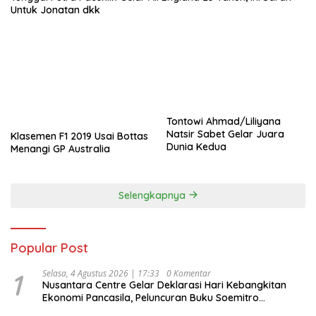
Untuk Jonatan dkk
Tontowi Ahmad/Liliyana
Natsir Sabet Gelar Juara
Klasemen F1 2019 Usai Bottas
Dunia Kedua
Menangi GP Australia
Selengkapnya
Popular Post
1
Selasa, 4 Agustus 2026 | 17:33
0 Komentar
Nusantara Centre Gelar Deklarasi Hari Kebangkitan
Ekonomi Pancasila, Peluncuran Buku Soemitro
Djojohadikusumo Anti Penjajahan (Pergolakan