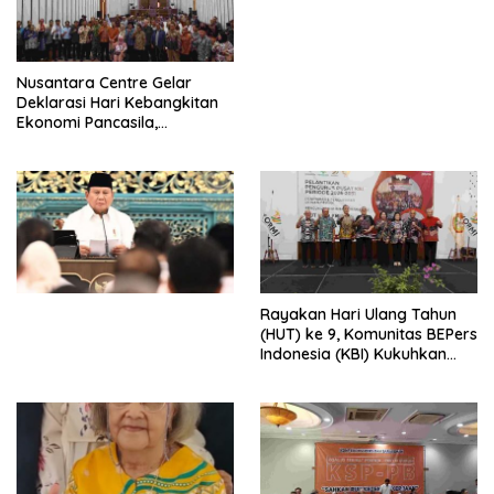
Perdagangan Orang 2026
dengan Komitmen Baru
untuk Memberantas
Perdagangan Orang di Era
Nusantara Centre Gelar
Digital
Deklarasi Hari Kebangkitan
Ekonomi Pancasila,
Peluncuran Buku Soemitro
Djojohadikusumo Anti
Penjajahan (Pergolakan
Ekonomi Politik Indonesia) &
Simposium Nasional “Urgensi
Undang-Undang
Perekonomian Nasional dan
Kesejahteraan Sosial dalam
Menata Bangsa Menuju
Rayakan Hari Ulang Tahun
Indonesia Emas 2045”,
(HUT) ke 9, Komunitas BEPers
Indonesia (KBI) Kukuhkan
Pengurus Hasil Musyawarah
Nasional (Munas) Pertama,
Tema: “Penguatan dan
Pengembangan Organisasi
KBI yang Berbasis Riset di
seluruh Indonesia dan
Mancanegara”.