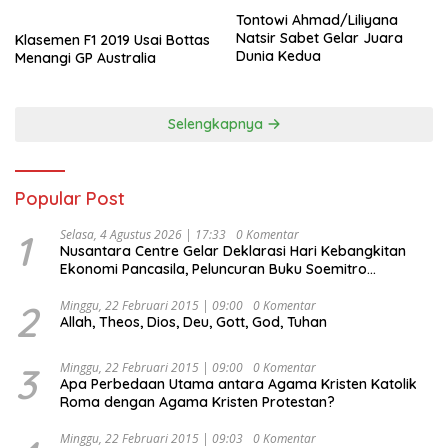
Tontowi Ahmad/Liliyana
Natsir Sabet Gelar Juara
Klasemen F1 2019 Usai Bottas
Dunia Kedua
Menangi GP Australia
Selengkapnya
Popular Post
1
Selasa, 4 Agustus 2026 | 17:33
0 Komentar
Nusantara Centre Gelar Deklarasi Hari Kebangkitan
Ekonomi Pancasila, Peluncuran Buku Soemitro
Djojohadikusumo Anti Penjajahan (Pergolakan
Ekonomi Politik Indonesia) & Simposium Nasional
2
Minggu, 22 Februari 2015 | 09:00
0 Komentar
Allah, Theos, Dios, Deu, Gott, God, Tuhan
“Urgensi Undang-Undang Perekonomian Nasional dan
Kesejahteraan Sosial dalam Menata Bangsa Menuju
Indonesia Emas 2045”,
3
Minggu, 22 Februari 2015 | 09:00
0 Komentar
Apa Perbedaan Utama antara Agama Kristen Katolik
Roma dengan Agama Kristen Protestan?
Minggu, 22 Februari 2015 | 09:03
0 Komentar