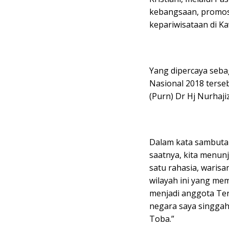
kebangsaan, promos
kepariwisataan di K
Yang dipercaya seba
Nasional 2018 terse
(Purn) Dr Hj Nurhaj
Dalam kata sambuta
saatnya, kita menun
satu rahasia, waris
wilayah ini yang memi
menjadi anggota Ten
negara saya singgah
Toba.”