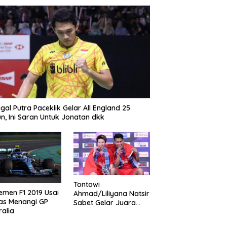
gal Putra Paceklik Gelar All England 25
n, Ini Saran Untuk Jonatan dkk
Tontowi
emen F1 2019 Usai
Ahmad/Liliyana Natsir
as Menangi GP
Sabet Gelar Juara
ralia
Dunia Kedua