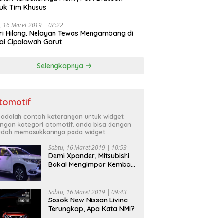
uk Tim Khusus
, 16 Maret 2019 | 08:22
ri Hilang, Nelayan Tewas Mengambang di
ai Cipalawah Garut
Selengkapnya
tomotif
i adalah contoh keterangan untuk widget
ngan kategori otomotif, anda bisa dengan
dah memasukkannya pada widget.
Sabtu, 16 Maret 2019 | 10:53
Demi Xpander, Mitsubishi
Bakal Mengimpor Kembali
Pajero Sport
Sabtu, 16 Maret 2019 | 09:43
Sosok New Nissan Livina
Terungkap, Apa Kata NMI?