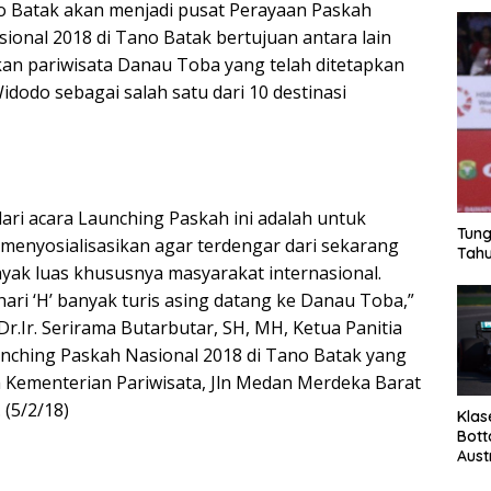
o Batak akan menjadi pusat Perayaan Paskah
ional 2018 di Tano Batak bertujuan antara lain
n pariwisata Danau Toba yang telah ditetapkan
idodo sebagai salah satu dari 10 destinasi
ari acara Launching Paskah ini adalah untuk
Tung
enyosialisasikan agar terdengar dari sekarang
Tahu
ayak luas khususnya masyarakat internasional.
ari ‘H’ banyak turis asing datang ke Danau Toba,”
r.Ir. Serirama Butarbutar, SH, MH, Ketua Panitia
nching Paskah Nasional 2018 di Tano Batak yang
um Kementerian Pariwisata, Jln Medan Merdeka Barat
 (5/2/18)
Klas
Bott
Aust