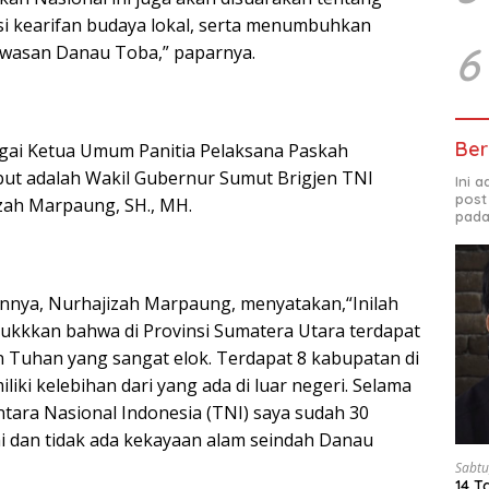
i kearifan budaya lokal, serta menumbuhkan
6
awasan Danau Toba,” paparnya.
Ber
gai Ketua Umum Panitia Pelaksana Paskah
but adalah Wakil Gubernur Sumut Brigjen TNI
Ini 
post
izah Marpaung, SH., MH.
pada
nnya, Nurhajizah Marpaung, menyatakan,“Inilah
jukkkan bahwa di Provinsi Sumatera Utara terdapat
an Tuhan yang sangat elok. Terdapat 8 kabupatan di
liki kelebihan dari yang ada di luar negeri. Selama
tara Nasional Indonesia (TNI) saya sudah 30
i dan tidak ada kekayaan alam seindah Danau
Sabtu
14 T