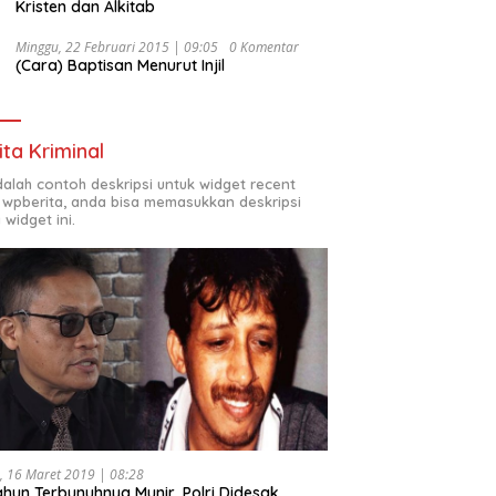
Kristen dan Alkitab
Minggu, 22 Februari 2015 | 09:05
0 Komentar
(Cara) Baptisan Menurut Injil
ita Kriminal
adalah contoh deskripsi untuk widget recent
 wpberita, anda bisa memasukkan deskripsi
 widget ini.
, 16 Maret 2019 | 08:28
ahun Terbunuhnya Munir, Polri Didesak