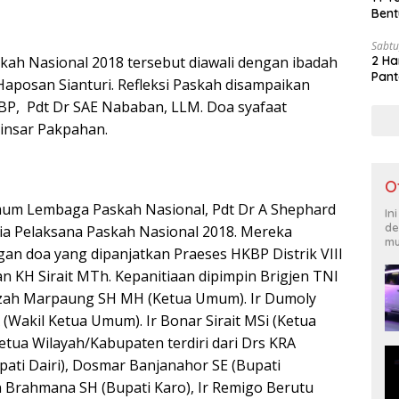
Bent
Sabtu
kah Nasional 2018 tersebut diawali dengan ibadah
2 Ha
Pant
 Haposan Sianturi. Refleksi Paskah disampaikan
P, Pdt Dr SAE Nababan, LLM. Doa syafaat
Binsar Pakpahan.
O
mum Lembaga Paskah Nasional, Pdt Dr A Shephard
In
de
itia Pelaksana Paskah Nasional 2018. Mereka
mu
an doa yang dipanjatkan Praeses HKBP Distrik VIII
an KH Sirait MTh. Kepanitiaan dipimpin Brigjen TNI
jizah Marpaung SH MH (Ketua Umum). Ir Dumoly
(Wakil Ketua Umum). Ir Bonar Sirait MSi (Ketua
etua Wilayah/Kabupaten terdiri dari Drs KRA
pati Dairi), Dosmar Banjanahor SE (Bupati
 Brahmana SH (Bupati Karo), Ir Remigo Berutu