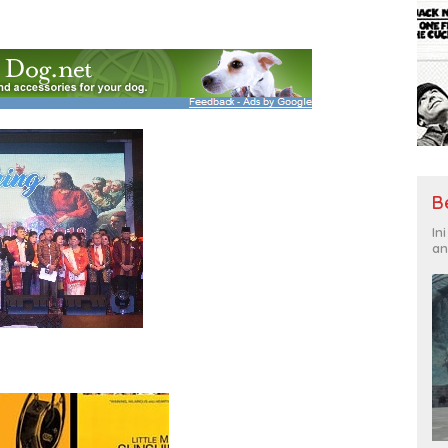
B
In
an