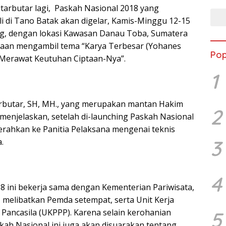
arbutar lagi, Paskah Nasional 2018 yang
i di Tano Batak akan digelar, Kamis-Minggu 12-15
ng, dengan lokasi Kawasan Danau Toba, Sumatera
yaan mengambil tema “Karya Terbesar (Yohanes
Pop
“Merawat Keutuhan Ciptaan-Nya”.
1
tarbutar, SH, MH., yang merupakan mantan Hakim
2
 menjelaskan, setelah di-launching Paskah Nasional
serahkan ke Panitia Pelaksana mengenai teknis
3
.
4
8 ini bekerja sama dengan Kementerian Pariwisata,
melibatkan Pemda setempat, serta Unit Kerja
Pancasila (UKPPP). Karena selain kerohanian
5
askah Nasional ini juga akan disuarakan tentang