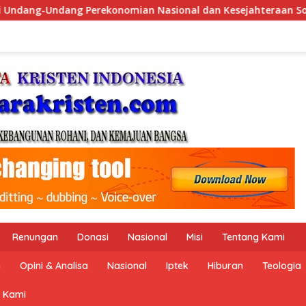
l dan Kesejahteraan Sosial dalam Menata Bangsa Menuju Indon
Renungan
Donasi
Nasional
Misi
Tentang Kami
n
Opini & Analisa
Nasional
Iptek
Hiburan
Teologia
 Kami