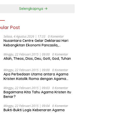
Selengkapnya
ular Post
Selasa, 4 Agustus 2026 | 17:33
0 Komentar
Nusantara Centre Gelar Deklarasi Hari
Kebangkitan Ekonomi Pancasila,
Peluncuran Buku Soemitro
Djojohadikusumo Anti Penjajahan
Minggu, 22 Februari 2015 | 09:00
0 Komentar
Allah, Theos, Dios, Deu, Gott, God, Tuhan
(Pergolakan Ekonomi Politik Indonesia) &
Simposium Nasional “Urgensi Undang-
Undang Perekonomian Nasional dan
Minggu, 22 Februari 2015 | 09:00
0 Komentar
Kesejahteraan Sosial dalam Menata
Apa Perbedaan Utama antara Agama
Bangsa Menuju Indonesia Emas 2045”,
Kristen Katolik Roma dengan Agama
Kristen Protestan?
Minggu, 22 Februari 2015 | 09:03
0 Komentar
Bagaimana Kita Tahu Agama Kristen itu
Benar?
Minggu, 22 Februari 2015 | 09:04
0 Komentar
Bukti-Bukti Logis Kebenaran Agama