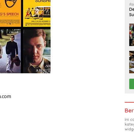
Ra
De
Su
Sa
n.com
Ber
Ini 
kate
widg