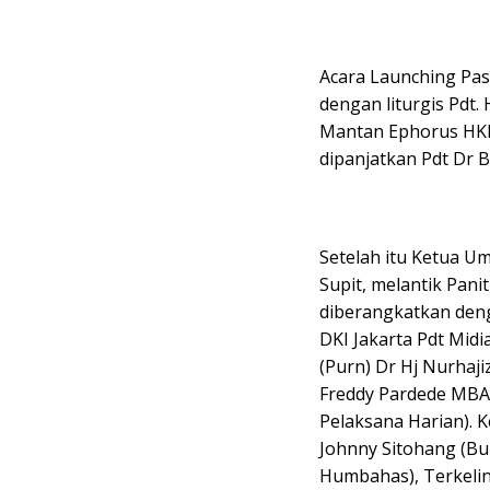
Acara Launching Pas
dengan liturgis Pdt.
Mantan Ephorus HKB
dipanjatkan Pdt Dr 
Setelah itu Ketua U
Supit, melantik Pan
diberangkatkan deng
DKI Jakarta Pdt Midi
(Purn) Dr Hj Nurha
Freddy Pardede MBA 
Pelaksana Harian). K
Johnny Sitohang (Bu
Humbahas), Terkelin