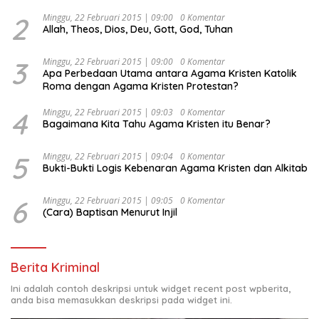
Djojohadikusumo Anti Penjajahan (Pergolakan
Ekonomi Politik Indonesia) & Simposium Nasional
2
Minggu, 22 Februari 2015 | 09:00
0 Komentar
Allah, Theos, Dios, Deu, Gott, God, Tuhan
“Urgensi Undang-Undang Perekonomian Nasional dan
Kesejahteraan Sosial dalam Menata Bangsa Menuju
Indonesia Emas 2045”,
3
Minggu, 22 Februari 2015 | 09:00
0 Komentar
Apa Perbedaan Utama antara Agama Kristen Katolik
Roma dengan Agama Kristen Protestan?
4
Minggu, 22 Februari 2015 | 09:03
0 Komentar
Bagaimana Kita Tahu Agama Kristen itu Benar?
5
Minggu, 22 Februari 2015 | 09:04
0 Komentar
Bukti-Bukti Logis Kebenaran Agama Kristen dan Alkitab
6
Minggu, 22 Februari 2015 | 09:05
0 Komentar
(Cara) Baptisan Menurut Injil
Berita Kriminal
Ini adalah contoh deskripsi untuk widget recent post wpberita,
anda bisa memasukkan deskripsi pada widget ini.