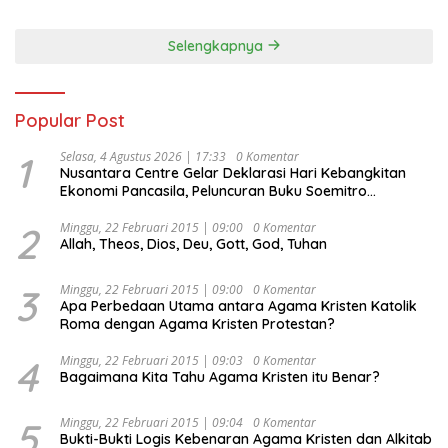
Selengkapnya
Popular Post
1
Selasa, 4 Agustus 2026 | 17:33
0 Komentar
Nusantara Centre Gelar Deklarasi Hari Kebangkitan
Ekonomi Pancasila, Peluncuran Buku Soemitro
Djojohadikusumo Anti Penjajahan (Pergolakan
Ekonomi Politik Indonesia) & Simposium Nasional
2
Minggu, 22 Februari 2015 | 09:00
0 Komentar
Allah, Theos, Dios, Deu, Gott, God, Tuhan
“Urgensi Undang-Undang Perekonomian Nasional dan
Kesejahteraan Sosial dalam Menata Bangsa Menuju
Indonesia Emas 2045”,
3
Minggu, 22 Februari 2015 | 09:00
0 Komentar
Apa Perbedaan Utama antara Agama Kristen Katolik
Roma dengan Agama Kristen Protestan?
4
Minggu, 22 Februari 2015 | 09:03
0 Komentar
Bagaimana Kita Tahu Agama Kristen itu Benar?
5
Minggu, 22 Februari 2015 | 09:04
0 Komentar
Bukti-Bukti Logis Kebenaran Agama Kristen dan Alkitab