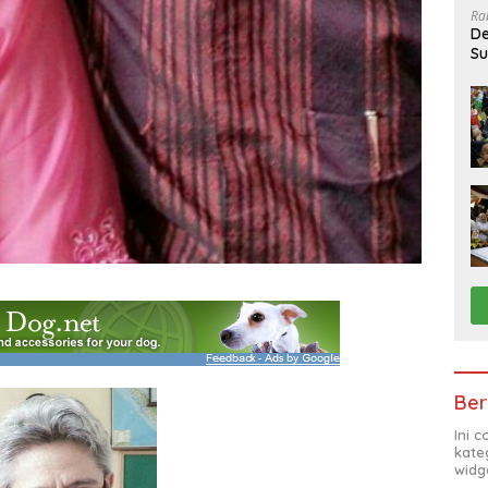
Ra
De
Su
Sa
Ber
Ini 
kate
widg