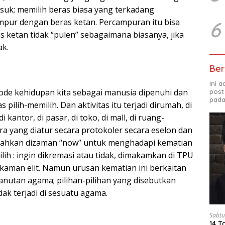
uk; memilih beras biasa yang terkadang
mpur dengan beras ketan. Percampuran itu bisa
6
 ketan tidak “pulen” sebagaimana biasanya, jika
ak.
Ber
Ini 
ode kehidupan kita sebagai manusia dipenuhi dan
post
pada
s pilih-memilih. Dan aktivitas itu terjadi dirumah, di
 kantor, di pasar, di toko, di mall, di ruang-
a yang diatur secara protokoler secara eselon dan
Bahkan dizaman “now” untuk menghadapi kematian
ih : ingin dikremasi atau tidak, dimakamkan di TPU
kaman elit. Namun urusan kematian ini berkaitan
nutan agama; pilihan-pilihan yang disebutkan
tidak terjadi di sesuatu agama.
Sabtu
14 T