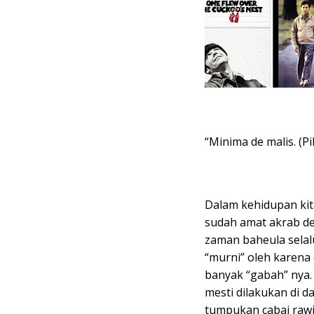
“Minima de malis. (Pi
Dalam kehidupan kit
sudah amat akrab de
zaman baheula selal
“murni” oleh karena
banyak “gabah” nya. 
mesti dilakukan di d
tumpukan cabai rawi