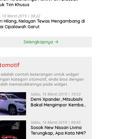
uk Tim Khusus
, 16 Maret 2019 | 08:22
ri Hilang, Nelayan Tewas Mengambang di
ai Cipalawah Garut
Selengkapnya
tomotif
i adalah contoh keterangan untuk widget
ngan kategori otomotif, anda bisa dengan
dah memasukkannya pada widget.
Sabtu, 16 Maret 2019 | 10:53
Demi Xpander, Mitsubishi
Bakal Mengimpor Kembali
Pajero Sport
Sabtu, 16 Maret 2019 | 09:43
Sosok New Nissan Livina
Terungkap, Apa Kata NMI?