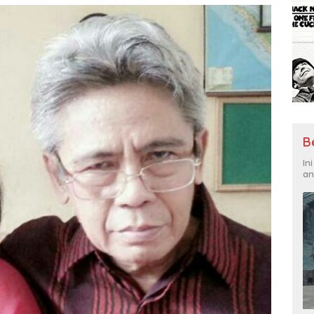
B
In
an