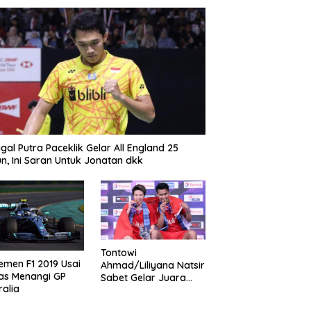
gal Putra Paceklik Gelar All England 25
n, Ini Saran Untuk Jonatan dkk
Tontowi
emen F1 2019 Usai
Ahmad/Liliyana Natsir
as Menangi GP
Sabet Gelar Juara
ralia
Dunia Kedua