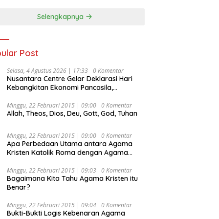
Selengkapnya
ular Post
Selasa, 4 Agustus 2026 | 17:33
0 Komentar
Nusantara Centre Gelar Deklarasi Hari
Kebangkitan Ekonomi Pancasila,
Peluncuran Buku Soemitro
Djojohadikusumo Anti Penjajahan
Minggu, 22 Februari 2015 | 09:00
0 Komentar
Allah, Theos, Dios, Deu, Gott, God, Tuhan
(Pergolakan Ekonomi Politik Indonesia) &
Simposium Nasional “Urgensi Undang-
Undang Perekonomian Nasional dan
Minggu, 22 Februari 2015 | 09:00
0 Komentar
Kesejahteraan Sosial dalam Menata
Apa Perbedaan Utama antara Agama
Bangsa Menuju Indonesia Emas 2045”,
Kristen Katolik Roma dengan Agama
Kristen Protestan?
Minggu, 22 Februari 2015 | 09:03
0 Komentar
Bagaimana Kita Tahu Agama Kristen itu
Benar?
Minggu, 22 Februari 2015 | 09:04
0 Komentar
Bukti-Bukti Logis Kebenaran Agama