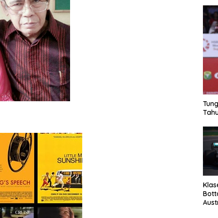
Tung
Tahu
Klas
Bott
Aust