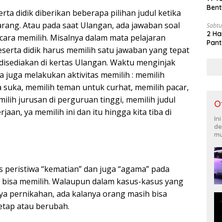
Bent
erta didik diberikan beberapa pilihan judul ketika
rang. Atau pada saat Ulangan, ada jawaban soal
Sabtu
2 Ha
ra memilih. Misalnya dalam mata pelajaran
Pant
serta didik harus memilih satu jawaban yang tepat
 disediakan di kertas Ulangan. Waktu menginjak
a juga melakukan aktivitas memilih : memilih
 suka, memilih teman untuk curhat, memilih pacar,
ilih jurusan di perguruan tinggi, memilih judul
O
rjaan, ya memilih ini dan itu hingga kita tiba di
In
de
mu
 peristiwa “kematian” dan juga “agama” pada
ak bisa memilih. Walaupun dalam kasus-kasus yang
ya pernikahan, ada kalanya orang masih bisa
etap atau berubah.