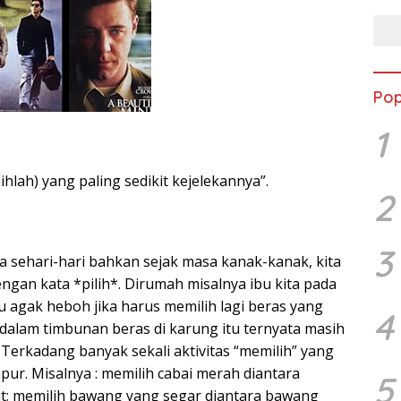
Pop
1
lihlah) yang paling sedikit kejelekannya”.
2
3
a sehari-hari bahkan sejak masa kanak-kanak, kita
ngan kata *pilih*. Dirumah misalnya ibu kita pada
u agak heboh jika harus memilih lagi beras yang
4
 dalam timbunan beras di karung itu ternyata masih
Terkadang banyak sekali aktivitas “memilih” yang
apur. Misalnya : memilih cabai merah diantara
5
t; memilih bawang yang segar diantara bawang