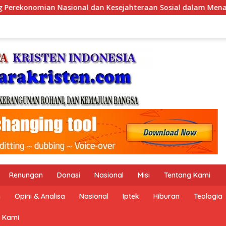
 dalam Menata Bangsa Menuju Indonesia Emas 2045”,
Pe
Renungan
Donasi
Nasional
Misi
Tentang Kami
n
Opini & Analisa
Nasional
Iptek
Hiburan
Teologia
 Kami