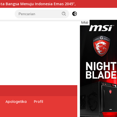
merintah Indonesia dan Perserikatan Bangsa-Bangsa Peringati
tutup
Apologetika
Profil