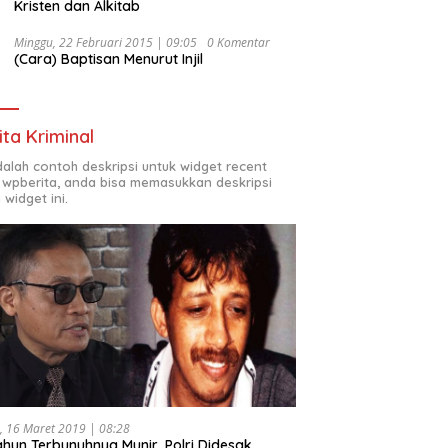
Kristen dan Alkitab
Minggu, 22 Februari 2015 | 09:05
0 Komentar
(Cara) Baptisan Menurut Injil
ita Kriminal
adalah contoh deskripsi untuk widget recent
 wpberita, anda bisa memasukkan deskripsi
 widget ini.
, 16 Maret 2019 | 08:28
ahun Terbunuhnya Munir, Polri Didesak