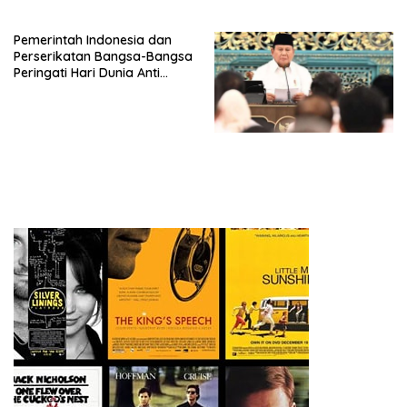
Peluncuran Buku Soemitro
Djojohadikusumo Anti
Pemerintah Indonesia dan
Penjajahan (Pergolakan
Perserikatan Bangsa-Bangsa
Ekonomi Politik Indonesia) &
Peringati Hari Dunia Anti
Simposium Nasional “Urgensi
Perdagangan Orang 2026
Undang-Undang
dengan Komitmen Baru
Perekonomian Nasional dan
untuk Memberantas
Kesejahteraan Sosial dalam
Perdagangan Orang di Era
Menata Bangsa Menuju
Digital
Indonesia Emas 2045”,