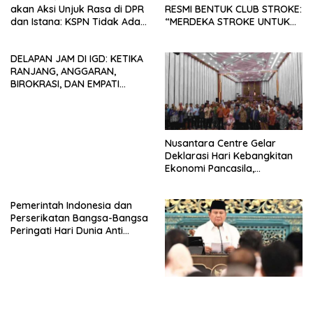
akan Aksi Unjuk Rasa di DPR
RESMI BENTUK CLUB STROKE:
dan Istana: KSPN Tidak Ada
“MERDEKA STROKE UNTUK
Tendensi Kepentingan Politik
HIDUP LEBIH BERMAKNA”
dan Tidak Dikooptasi oleh
DELAPAN JAM DI IGD: KETIKA
Siapapun
RANJANG, ANGGARAN,
BIROKRASI, DAN EMPATI
SAMA-SAMA MENIPIS
Nusantara Centre Gelar
Deklarasi Hari Kebangkitan
Ekonomi Pancasila,
Peluncuran Buku Soemitro
Djojohadikusumo Anti
Pemerintah Indonesia dan
Penjajahan (Pergolakan
Perserikatan Bangsa-Bangsa
Ekonomi Politik Indonesia) &
Peringati Hari Dunia Anti
Simposium Nasional “Urgensi
Perdagangan Orang 2026
Undang-Undang
dengan Komitmen Baru
Perekonomian Nasional dan
untuk Memberantas
Kesejahteraan Sosial dalam
Perdagangan Orang di Era
Menata Bangsa Menuju
Digital
Indonesia Emas 2045”,