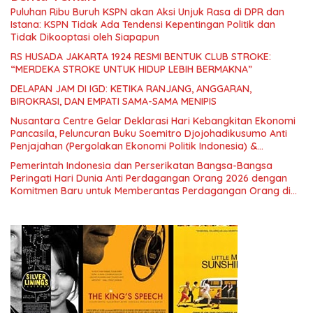
Puluhan Ribu Buruh KSPN akan Aksi Unjuk Rasa di DPR dan
Istana: KSPN Tidak Ada Tendensi Kepentingan Politik dan
Tidak Dikooptasi oleh Siapapun
RS HUSADA JAKARTA 1924 RESMI BENTUK CLUB STROKE:
“MERDEKA STROKE UNTUK HIDUP LEBIH BERMAKNA”
DELAPAN JAM DI IGD: KETIKA RANJANG, ANGGARAN,
BIROKRASI, DAN EMPATI SAMA-SAMA MENIPIS
Nusantara Centre Gelar Deklarasi Hari Kebangkitan Ekonomi
Pancasila, Peluncuran Buku Soemitro Djojohadikusumo Anti
Penjajahan (Pergolakan Ekonomi Politik Indonesia) &
Simposium Nasional “Urgensi Undang-Undang Perekonomian
Pemerintah Indonesia dan Perserikatan Bangsa-Bangsa
Nasional dan Kesejahteraan Sosial dalam Menata Bangsa
Peringati Hari Dunia Anti Perdagangan Orang 2026 dengan
Menuju Indonesia Emas 2045”,
Komitmen Baru untuk Memberantas Perdagangan Orang di
Era Digital