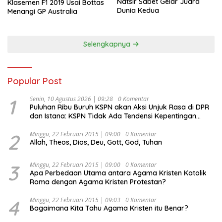
Natsir Sabet Gelar Juara
Klasemen F1 2019 Usai Bottas
Dunia Kedua
Menangi GP Australia
Selengkapnya
Popular Post
1
Senin, 10 Agustus 2026 | 09:28
0 Komentar
Puluhan Ribu Buruh KSPN akan Aksi Unjuk Rasa di DPR
dan Istana: KSPN Tidak Ada Tendensi Kepentingan
Politik dan Tidak Dikooptasi oleh Siapapun
2
Minggu, 22 Februari 2015 | 09:00
0 Komentar
Allah, Theos, Dios, Deu, Gott, God, Tuhan
3
Minggu, 22 Februari 2015 | 09:00
0 Komentar
Apa Perbedaan Utama antara Agama Kristen Katolik
Roma dengan Agama Kristen Protestan?
4
Minggu, 22 Februari 2015 | 09:03
0 Komentar
Bagaimana Kita Tahu Agama Kristen itu Benar?