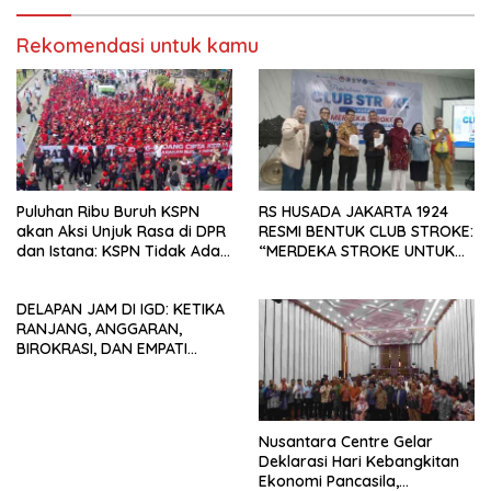
Rekomendasi untuk kamu
Puluhan Ribu Buruh KSPN
RS HUSADA JAKARTA 1924
akan Aksi Unjuk Rasa di DPR
RESMI BENTUK CLUB STROKE:
dan Istana: KSPN Tidak Ada
“MERDEKA STROKE UNTUK
Tendensi Kepentingan Politik
HIDUP LEBIH BERMAKNA”
dan Tidak Dikooptasi oleh
DELAPAN JAM DI IGD: KETIKA
Siapapun
RANJANG, ANGGARAN,
BIROKRASI, DAN EMPATI
SAMA-SAMA MENIPIS
Nusantara Centre Gelar
Deklarasi Hari Kebangkitan
Ekonomi Pancasila,