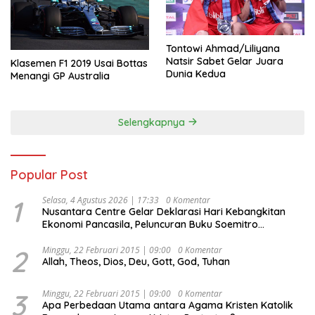
Tontowi Ahmad/Liliyana
Natsir Sabet Gelar Juara
Klasemen F1 2019 Usai Bottas
Dunia Kedua
Menangi GP Australia
Selengkapnya
Popular Post
1
Selasa, 4 Agustus 2026 | 17:33
0 Komentar
Nusantara Centre Gelar Deklarasi Hari Kebangkitan
Ekonomi Pancasila, Peluncuran Buku Soemitro
Djojohadikusumo Anti Penjajahan (Pergolakan
Ekonomi Politik Indonesia) & Simposium Nasional
2
Minggu, 22 Februari 2015 | 09:00
0 Komentar
Allah, Theos, Dios, Deu, Gott, God, Tuhan
“Urgensi Undang-Undang Perekonomian Nasional dan
Kesejahteraan Sosial dalam Menata Bangsa Menuju
Indonesia Emas 2045”,
3
Minggu, 22 Februari 2015 | 09:00
0 Komentar
Apa Perbedaan Utama antara Agama Kristen Katolik