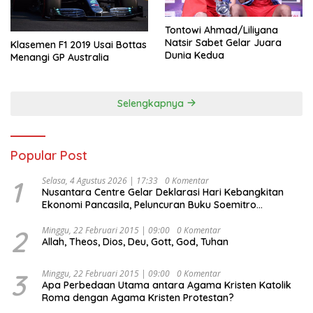
Tontowi Ahmad/Liliyana
Natsir Sabet Gelar Juara
Klasemen F1 2019 Usai Bottas
Dunia Kedua
Menangi GP Australia
Selengkapnya
Popular Post
1
Selasa, 4 Agustus 2026 | 17:33
0 Komentar
Nusantara Centre Gelar Deklarasi Hari Kebangkitan
Ekonomi Pancasila, Peluncuran Buku Soemitro
Djojohadikusumo Anti Penjajahan (Pergolakan
Ekonomi Politik Indonesia) & Simposium Nasional
2
Minggu, 22 Februari 2015 | 09:00
0 Komentar
Allah, Theos, Dios, Deu, Gott, God, Tuhan
“Urgensi Undang-Undang Perekonomian Nasional dan
Kesejahteraan Sosial dalam Menata Bangsa Menuju
Indonesia Emas 2045”,
3
Minggu, 22 Februari 2015 | 09:00
0 Komentar
Apa Perbedaan Utama antara Agama Kristen Katolik
Roma dengan Agama Kristen Protestan?