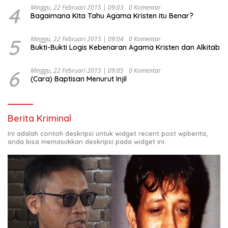
4
Minggu, 22 Februari 2015 | 09:03
0 Komentar
Bagaimana Kita Tahu Agama Kristen itu Benar?
5
Minggu, 22 Februari 2015 | 09:04
0 Komentar
Bukti-Bukti Logis Kebenaran Agama Kristen dan Alkitab
6
Minggu, 22 Februari 2015 | 09:05
0 Komentar
(Cara) Baptisan Menurut Injil
Berita Kriminal
Ini adalah contoh deskripsi untuk widget recent post wpberita,
anda bisa memasukkan deskripsi pada widget ini.