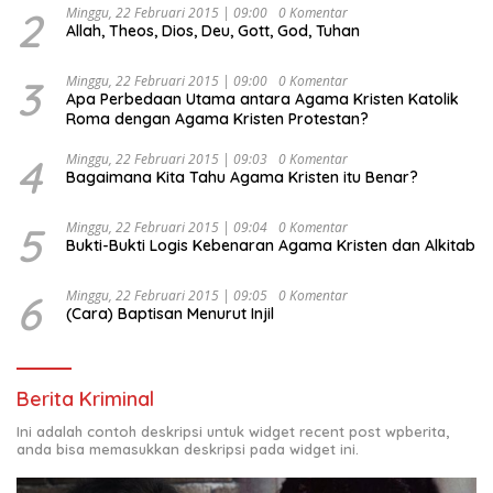
2
Minggu, 22 Februari 2015 | 09:00
0 Komentar
Allah, Theos, Dios, Deu, Gott, God, Tuhan
3
Minggu, 22 Februari 2015 | 09:00
0 Komentar
Apa Perbedaan Utama antara Agama Kristen Katolik
Roma dengan Agama Kristen Protestan?
4
Minggu, 22 Februari 2015 | 09:03
0 Komentar
Bagaimana Kita Tahu Agama Kristen itu Benar?
5
Minggu, 22 Februari 2015 | 09:04
0 Komentar
Bukti-Bukti Logis Kebenaran Agama Kristen dan Alkitab
6
Minggu, 22 Februari 2015 | 09:05
0 Komentar
(Cara) Baptisan Menurut Injil
Berita Kriminal
Ini adalah contoh deskripsi untuk widget recent post wpberita,
anda bisa memasukkan deskripsi pada widget ini.