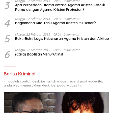
3
Minggu, 22 Februari 2015 | 09:00
0 Komentar
Apa Perbedaan Utama antara Agama Kristen Katolik
Roma dengan Agama Kristen Protestan?
4
Minggu, 22 Februari 2015 | 09:03
0 Komentar
Bagaimana Kita Tahu Agama Kristen itu Benar?
5
Minggu, 22 Februari 2015 | 09:04
0 Komentar
Bukti-Bukti Logis Kebenaran Agama Kristen dan Alkitab
6
Minggu, 22 Februari 2015 | 09:05
0 Komentar
(Cara) Baptisan Menurut Injil
Berita Kriminal
Ini adalah contoh deskripsi untuk widget recent post wpberita,
anda bisa memasukkan deskripsi pada widget ini.