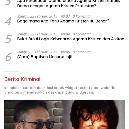
3
Apa Perbedaan Utama antara Agama Kristen Katolik
Roma dengan Agama Kristen Protestan?
4
Minggu, 22 Februari 2015 | 09:03
0 Komentar
Bagaimana Kita Tahu Agama Kristen itu Benar?
5
Minggu, 22 Februari 2015 | 09:04
0 Komentar
Bukti-Bukti Logis Kebenaran Agama Kristen dan Alkitab
6
Minggu, 22 Februari 2015 | 09:05
0 Komentar
(Cara) Baptisan Menurut Injil
Berita Kriminal
Ini adalah contoh deskripsi untuk widget recent post wpberita,
anda bisa memasukkan deskripsi pada widget ini.