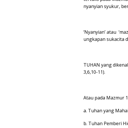
nyanyian syukur, ber
‘Nyanyian’ atau ‘ma
ungkapan sukacita 
TUHAN yang dikenal s
3,6,10-11).
Atau pada Mazmur 14
a. Tuhan yang Mahak
b. Tuhan Pemberi Hid