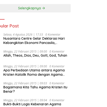
Selengkapnya
ular Post
Selasa, 4 Agustus 2026 | 17:33
0 Komentar
Nusantara Centre Gelar Deklarasi Hari
Kebangkitan Ekonomi Pancasila,
Peluncuran Buku Soemitro
Djojohadikusumo Anti Penjajahan
Minggu, 22 Februari 2015 | 09:00
0 Komentar
Allah, Theos, Dios, Deu, Gott, God, Tuhan
(Pergolakan Ekonomi Politik Indonesia) &
Simposium Nasional “Urgensi Undang-
Undang Perekonomian Nasional dan
Minggu, 22 Februari 2015 | 09:00
0 Komentar
Kesejahteraan Sosial dalam Menata
Apa Perbedaan Utama antara Agama
Bangsa Menuju Indonesia Emas 2045”,
Kristen Katolik Roma dengan Agama
Kristen Protestan?
Minggu, 22 Februari 2015 | 09:03
0 Komentar
Bagaimana Kita Tahu Agama Kristen itu
Benar?
Minggu, 22 Februari 2015 | 09:04
0 Komentar
Bukti-Bukti Logis Kebenaran Agama