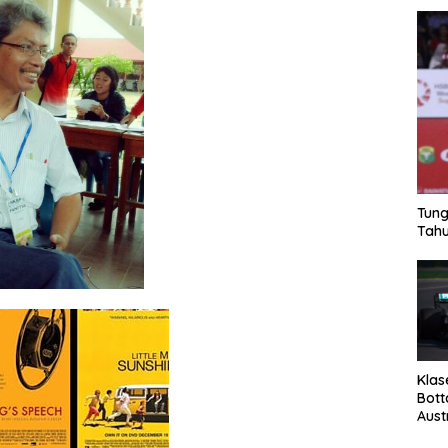
Tung
Tahu
Klas
Bott
Aust