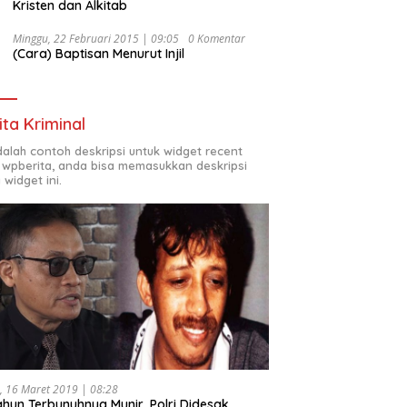
Kristen dan Alkitab
Minggu, 22 Februari 2015 | 09:05
0 Komentar
(Cara) Baptisan Menurut Injil
ita Kriminal
adalah contoh deskripsi untuk widget recent
 wpberita, anda bisa memasukkan deskripsi
 widget ini.
, 16 Maret 2019 | 08:28
ahun Terbunuhnya Munir, Polri Didesak