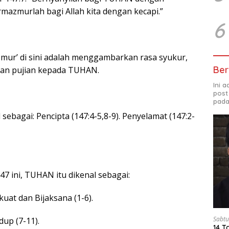
mazmurlah bagi Allah kita dengan kecapi.”
6
zmur’ di sini adalah menggambarkan rasa syukur,
Ber
dan pujian kepada TUHAN.
Ini 
post
pada
ebagai: Pencipta (147:4-5,8-9). Penyelamat (147:2-
7 ini, TUHAN itu dikenal sebagai:
uat dan Bijaksana (1-6).
Sabtu
up (7-11).
14 T