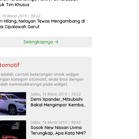
uk Tim Khusus
, 16 Maret 2019 | 08:22
ri Hilang, Nelayan Tewas Mengambang di
ai Cipalawah Garut
Selengkapnya
tomotif
i adalah contoh keterangan untuk widget
ngan kategori otomotif, anda bisa dengan
dah memasukkannya pada widget.
Sabtu, 16 Maret 2019 | 10:53
Demi Xpander, Mitsubishi
Bakal Mengimpor Kembali
Pajero Sport
Sabtu, 16 Maret 2019 | 09:43
Sosok New Nissan Livina
Terungkap, Apa Kata NMI?