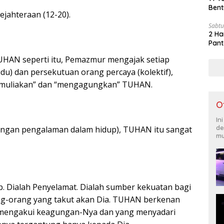
Bent
ejahteraan (12-20).
Sabtu
2 Ha
Pant
UHAN seperti itu, Pemazmur mengajak setiap
idu) dan persekutuan orang percaya (kolektif),
emuliakan” dan “mengagungkan” TUHAN.
O
In
de
engan pengalaman dalam hidup), TUHAN itu sangat
mu
p. Dialah Penyelamat. Dialah sumber kekuatan bagi
ng-orang yang takut akan Dia. TUHAN berkenan
mengakui keagungan-Nya dan yang menyadari