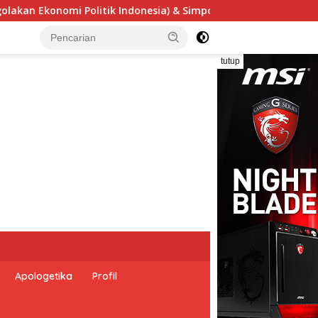
m Nasional “Urgensi Undang-Undang Perekonomian Nasional dan 
tutup
Apologetika
Profil