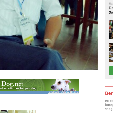
Ra
De
Su
Sa
Ber
Ini 
kate
widg