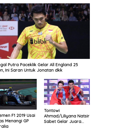
gal Putra Paceklik Gelar All England 25
n, Ini Saran Untuk Jonatan dkk
Tontowi
emen F1 2019 Usai
Ahmad/Liliyana Natsir
as Menangi GP
Sabet Gelar Juara
ralia
Dunia Kedua