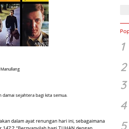
Pop
1
2
 Manullang
3
m damai sejahtera bagi kita semua.
4
jakan dalam ayat renungan hari ini, sebagaimana
5
r 147:7: “Bernyanyilah bagi TUHAN dengan