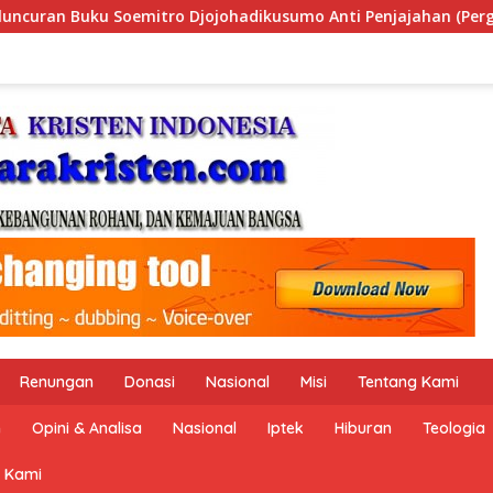
enjajahan (Pergolakan Ekonomi Politik Indonesia) & Simposiu
Renungan
Donasi
Nasional
Misi
Tentang Kami
n
Opini & Analisa
Nasional
Iptek
Hiburan
Teologia
 Kami