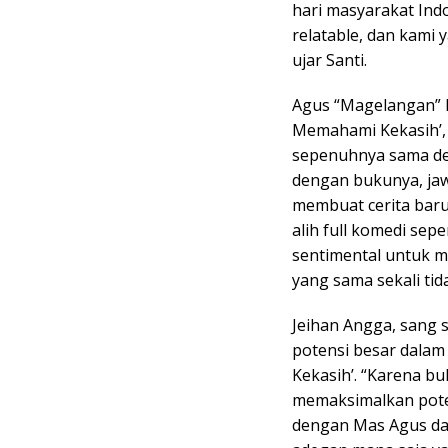
hari masyarakat Indo
relatable, dan kami
ujar Santi.
Agus “Magelangan” M
Memahami Kekasih’, 
sepenuhnya sama den
dengan bukunya, jawa
membuat cerita baru 
alih full komedi sepe
sentimental untuk 
yang sama sekali tida
Jeihan Angga, sang 
potensi besar dala
Kekasih’. “Karena b
memaksimalkan poten
dengan Mas Agus da