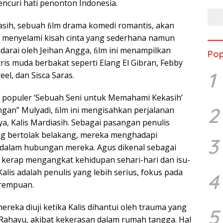
encuri hati penonton Indonesia.
sih, sebuah ﬁlm drama komedi romantis, akan
enyelami kisah cinta yang sederhana namun
darai oleh Jeihan Angga, ﬁlm ini menampilkan
Pop
tris muda berbakat seperti Elang El Gibran, Febby
1
eel, dan Sisca Saras.
u populer ‘Sebuah Seni untuk Memahami Kekasih’
2
gan” Mulyadi, ﬁlm ini mengisahkan perjalanan
nya, Kalis Mardiasih. Sebagai pasangan penulis
ng bertolak belakang, mereka menghadapi
3
 dalam hubungan mereka. Agus dikenal sebagai
 kerap mengangkat kehidupan sehari-hari dan isu-
Kalis adalah penulis yang lebih serius, fokus pada
4
erempuan.
eka diuji ketika Kalis dihantui oleh trauma yang
5
 Rahayu, akibat kekerasan dalam rumah tangga. Hal