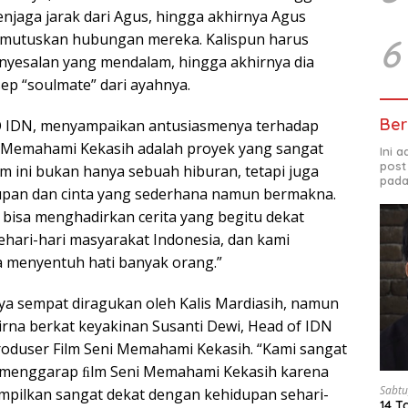
enjaga jarak dari Agus, hingga akhirnya Agus
emutuskan hubungan mereka. Kalispun harus
6
nyesalan yang mendalam, hingga akhirnya dia
ep “soulmate” dari ayahnya.
Ber
 IDN, menyampaikan antusiasmenya terhadap
ni Memahami Kekasih adalah proyek yang sangat
Ini 
post
Film ini bukan hanya sebuah hiburan, tetapi juga
pada
upan dan cinta yang sederhana namun bermakna.
bisa menghadirkan cerita yang begitu dekat
hari-hari masyarakat Indonesia, dan kami
sa menyentuh hati banyak orang.”
nya sempat diragukan oleh Kalis Mardiasih, namun
irna berkat keyakinan Susanti Dewi, Head of IDN
Produser Film Seni Memahami Kekasih. “Kami sangat
menggarap ﬁlm Seni Memahami Kekasih karena
Sabtu
tampilkan sangat dekat dengan kehidupan sehari-
14 T