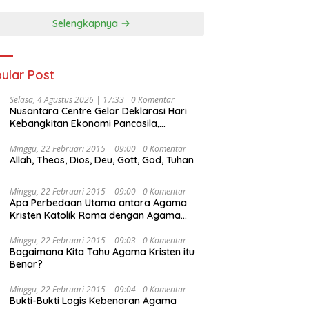
Selengkapnya
ular Post
Selasa, 4 Agustus 2026 | 17:33
0 Komentar
Nusantara Centre Gelar Deklarasi Hari
Kebangkitan Ekonomi Pancasila,
Peluncuran Buku Soemitro
Djojohadikusumo Anti Penjajahan
Minggu, 22 Februari 2015 | 09:00
0 Komentar
Allah, Theos, Dios, Deu, Gott, God, Tuhan
(Pergolakan Ekonomi Politik Indonesia) &
Simposium Nasional “Urgensi Undang-
Undang Perekonomian Nasional dan
Minggu, 22 Februari 2015 | 09:00
0 Komentar
Kesejahteraan Sosial dalam Menata
Apa Perbedaan Utama antara Agama
Bangsa Menuju Indonesia Emas 2045”,
Kristen Katolik Roma dengan Agama
Kristen Protestan?
Minggu, 22 Februari 2015 | 09:03
0 Komentar
Bagaimana Kita Tahu Agama Kristen itu
Benar?
Minggu, 22 Februari 2015 | 09:04
0 Komentar
Bukti-Bukti Logis Kebenaran Agama