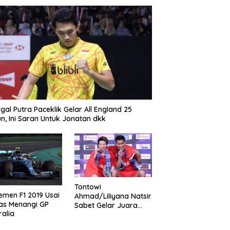
gal Putra Paceklik Gelar All England 25
n, Ini Saran Untuk Jonatan dkk
Tontowi
emen F1 2019 Usai
Ahmad/Liliyana Natsir
as Menangi GP
Sabet Gelar Juara
ralia
Dunia Kedua