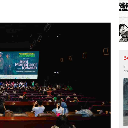
B
In
an