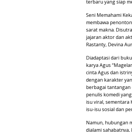
terbaru yang siap m
Seni Memahami Keka
membawa penonton m
sarat makna. Disutra
jajaran aktor dan ak
Rastanty, Devina Aur
Diadaptasi dari buk
karya Agus “Magelan
cinta Agus dan istri
dengan karakter ya
berbagai tantangan
penulis komedi yang
isu viral, sementara 
isu-isu sosial dan p
Namun, hubungan mer
dialami sahabatnya,