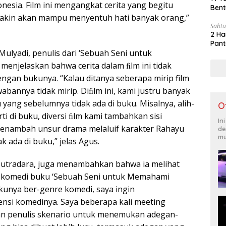
nesia. Film ini mengangkat cerita yang begitu
Bent
 yakin akan mampu menyentuh hati banyak orang,”
Sabtu
2 Ha
Pant
ulyadi, penulis dari ‘Sebuah Seni untuk
menjelaskan bahwa cerita dalam ﬁlm ini tidak
gan bukunya. “Kalau ditanya seberapa mirip film
bannya tidak mirip. Diﬁlm ini, kami justru banyak
yang sebelumnya tidak ada di buku. Misalnya, alih-
O
rti di buku, diversi ﬁlm kami tambahkan sisi
In
menambah unsur drama melaluif karakter Rahayu
de
mu
k ada di buku,” jelas Agus.
sutradara, juga menambahkan bahwa ia melihat
m komedi buku ‘Sebuah Seni untuk Memahami
ukunya ber-genre komedi, saya ingin
si komedinya. Saya beberapa kali meeting
n penulis skenario untuk menemukan adegan-