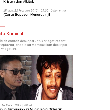
Kristen dan Alkitab
Minggu, 22 Februari 2015 | 09:05
0 Komentar
(Cara) Baptisan Menurut Injil
ita Kriminal
adalah contoh deskripsi untuk widget recent
 wpberita, anda bisa memasukkan deskripsi
 widget ini.
, 16 Maret 2019 | 08:28
ahun Terbunuhnya Munir, Polri Didesak