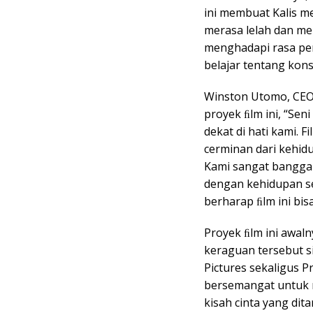
ini membuat Kalis m
merasa lelah dan m
menghadapi rasa pe
belajar tentang kons
Winston Utomo, CEO
proyek ﬁlm ini, “Se
dekat di hati kami. 
cerminan dari kehid
Kami sangat bangga 
dengan kehidupan se
berharap ﬁlm ini bi
Proyek ﬁlm ini awal
keraguan tersebut s
Pictures sekaligus 
bersemangat untuk 
kisah cinta yang di