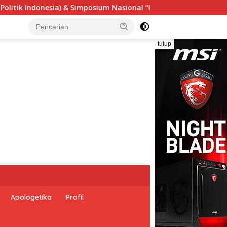
l “Urgensi Undang-Undang Perekonomian Nasional dan Kesejaht
tutup
Apologetika
Profil