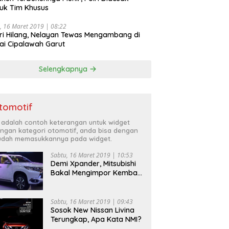
uk Tim Khusus
, 16 Maret 2019 | 08:22
ri Hilang, Nelayan Tewas Mengambang di
ai Cipalawah Garut
Selengkapnya
tomotif
i adalah contoh keterangan untuk widget
ngan kategori otomotif, anda bisa dengan
dah memasukkannya pada widget.
Sabtu, 16 Maret 2019 | 10:53
Demi Xpander, Mitsubishi
Bakal Mengimpor Kembali
Pajero Sport
Sabtu, 16 Maret 2019 | 09:43
Sosok New Nissan Livina
Terungkap, Apa Kata NMI?