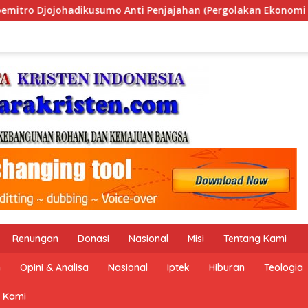
n (Pergolakan Ekonomi Politik Indonesia) & Simposium Nasiona
Renungan
Donasi
Nasional
Misi
Tentang Kami
n
Opini & Analisa
Nasional
Iptek
Hiburan
Teologia
 Kami