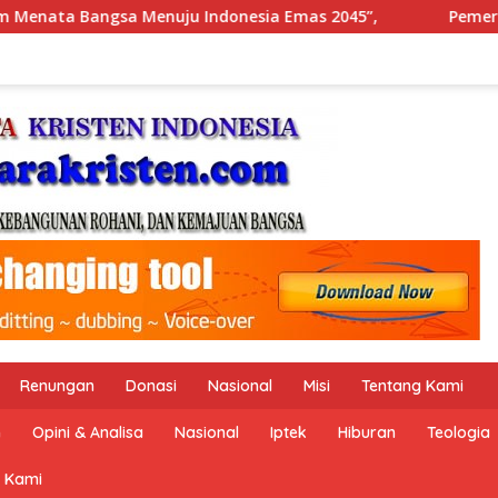
Pemerintah Indonesia dan Perserikatan Bangsa-Bangsa
Renungan
Donasi
Nasional
Misi
Tentang Kami
n
Opini & Analisa
Nasional
Iptek
Hiburan
Teologia
 Kami