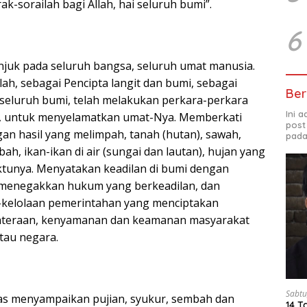
k-sorailah bagi Allah, hai seluruh bumi”.
6
juk pada seluruh bangsa, seluruh umat manusia.
ah, sebagai Pencipta langit dan bumi, sebagai
Ber
 seluruh bumi, telah melakukan perkara-perkara
Ini 
ib, untuk menyelamatkan umat-Nya. Memberkati
post
an hasil yang melimpah, tanah (hutan), sawah,
pada
ah, ikan-ikan di air (sungai dan lautan), hujan yang
tunya. Menyatakan keadilan di bumi dengan
menegakkan hukum yang berkeadilan, dan
-kelolaan pemerintahan yang menciptakan
hteraan, kenyamanan dan keamanan masyarakat
tau negara.
Sabtu
s menyampaikan pujian, syukur, sembah dan
14 T