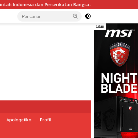
 Peringati Hari Dunia Anti Perdagangan Orang 2026 dengan Ko
tutup
Apologetika
Profil