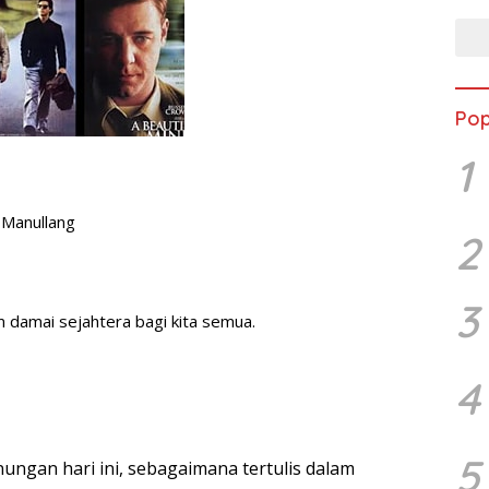
Pop
1
 Manullang
2
3
m damai sejahtera bagi kita semua.
4
5
nungan hari ini, sebagaimana tertulis dalam