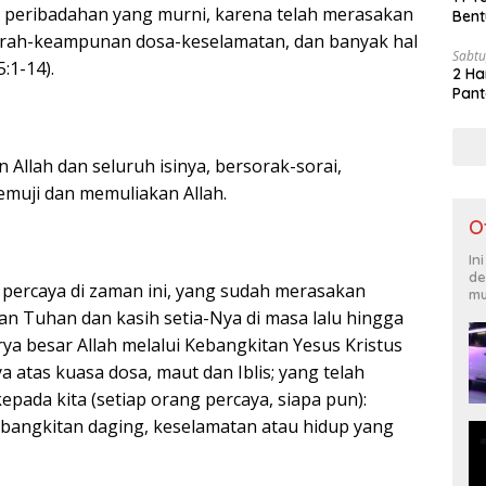
 peribadahan yang murni, karena telah merasakan
Bent
rah-keampunan dosa-keselamatan, dan banyak hal
Sabtu
:1-14).
2 Ha
Pant
n Allah dan seluruh isinya, bersorak-sorai,
emuji dan memuliakan Allah.
O
In
de
g percaya di zaman ini, yang sudah merasakan
mu
n Tuhan dan kasih setia-Nya di masa lalu hingga
arya besar Allah melalui Kebangkitan Yesus Kristus
atas kuasa dosa, maut dan Iblis; yang telah
ada kita (setiap orang percaya, siapa pun):
bangkitan daging, keselamatan atau hidup yang