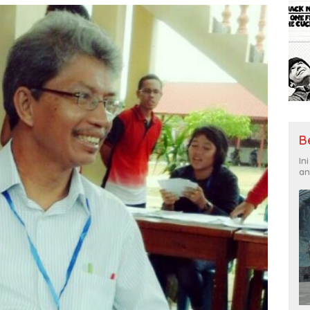
B
In
an