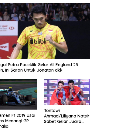
gal Putra Paceklik Gelar All England 25
n, Ini Saran Untuk Jonatan dkk
Tontowi
emen F1 2019 Usai
Ahmad/Liliyana Natsir
as Menangi GP
Sabet Gelar Juara
ralia
Dunia Kedua