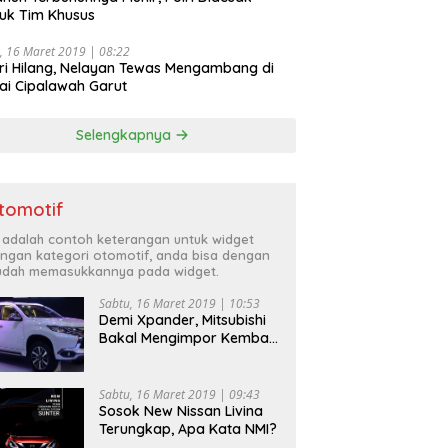
uk Tim Khusus
, 16 Maret 2019 | 08:22
ri Hilang, Nelayan Tewas Mengambang di
ai Cipalawah Garut
Selengkapnya
tomotif
i adalah contoh keterangan untuk widget
ngan kategori otomotif, anda bisa dengan
dah memasukkannya pada widget.
Sabtu, 16 Maret 2019 | 10:53
Demi Xpander, Mitsubishi
Bakal Mengimpor Kembali
Pajero Sport
Sabtu, 16 Maret 2019 | 09:43
Sosok New Nissan Livina
Terungkap, Apa Kata NMI?