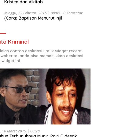
Kristen dan Alkitab
Minggu, 22 Februari 2015 | 09:05
0 Komentar
(Cara) Baptisan Menurut Injil
ita Kriminal
adalah contoh deskripsi untuk widget recent
 wpberita, anda bisa memasukkan deskripsi
 widget ini.
, 16 Maret 2019 | 08:28
ahun Terbunuhnya Munir, Polri Didesak