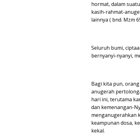
hormat, dalam suatu
kasih-rahmat-anuge
lainnya ( bnd. Mzm 65
Seluruh bumi, ciptaa
bernyanyi-nyanyi, m
Bagi kita pun, oran
anugerah pertolonga
hari ini, terutama k
dan kemenangan-Nya 
menganugerahkan kep
keampunan dosa, ke
kekal.