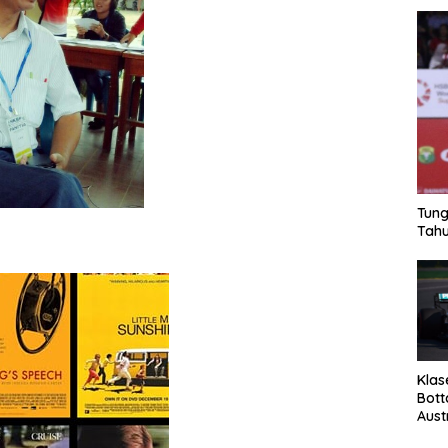
Tung
Tahu
Klas
Bott
Aust