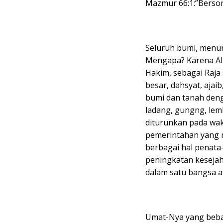
Mazmur 66:1:”Bersora
Seluruh bumi, menun
Mengapa? Karena All
Hakim, sebagai Raja
besar, dahsyat, aja
bumi dan tanah deng
ladang, gungng, lemb
diturunkan pada wak
pemerintahan yang 
berbagai hal penata
peningkatan keseja
dalam satu bangsa a
Umat-Nya yang beba