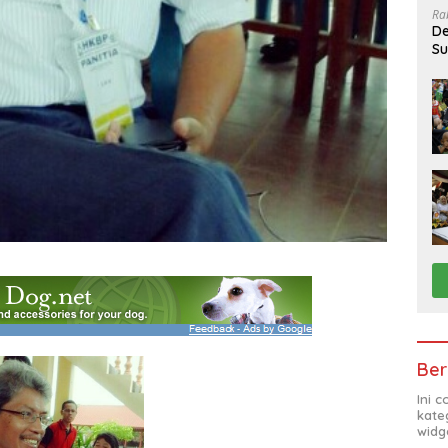
Ra
De
Su
Sa
Ber
Ini 
kate
widg