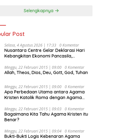
Selengkapnya
ular Post
Selasa, 4 Agustus 2026 | 17:33
0 Komentar
Nusantara Centre Gelar Deklarasi Hari
Kebangkitan Ekonomi Pancasila,
Peluncuran Buku Soemitro
Djojohadikusumo Anti Penjajahan
Minggu, 22 Februari 2015 | 09:00
0 Komentar
Allah, Theos, Dios, Deu, Gott, God, Tuhan
(Pergolakan Ekonomi Politik Indonesia) &
Simposium Nasional “Urgensi Undang-
Undang Perekonomian Nasional dan
Minggu, 22 Februari 2015 | 09:00
0 Komentar
Kesejahteraan Sosial dalam Menata
Apa Perbedaan Utama antara Agama
Bangsa Menuju Indonesia Emas 2045”,
Kristen Katolik Roma dengan Agama
Kristen Protestan?
Minggu, 22 Februari 2015 | 09:03
0 Komentar
Bagaimana Kita Tahu Agama Kristen itu
Benar?
Minggu, 22 Februari 2015 | 09:04
0 Komentar
Bukti-Bukti Logis Kebenaran Agama