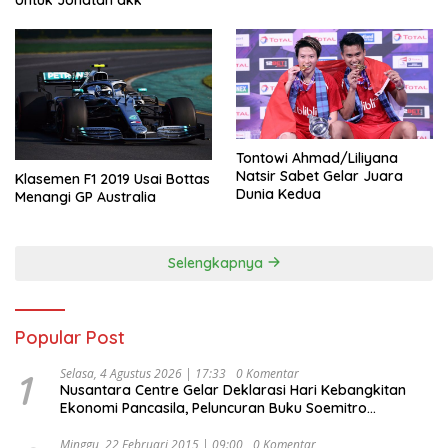
Tontowi Ahmad/Liliyana
Natsir Sabet Gelar Juara
Klasemen F1 2019 Usai Bottas
Dunia Kedua
Menangi GP Australia
Selengkapnya
Popular Post
1
Selasa, 4 Agustus 2026 | 17:33
0 Komentar
Nusantara Centre Gelar Deklarasi Hari Kebangkitan
Ekonomi Pancasila, Peluncuran Buku Soemitro
Djojohadikusumo Anti Penjajahan (Pergolakan
Ekonomi Politik Indonesia) & Simposium Nasional
Minggu, 22 Februari 2015 | 09:00
0 Komentar