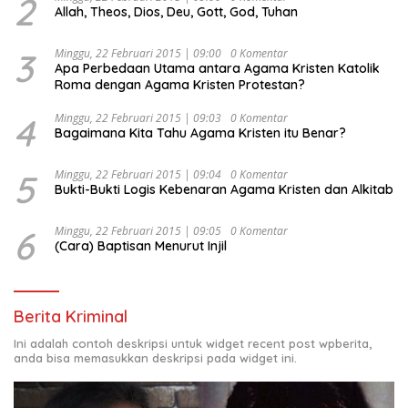
2
Allah, Theos, Dios, Deu, Gott, God, Tuhan
“Urgensi Undang-Undang Perekonomian Nasional dan
Kesejahteraan Sosial dalam Menata Bangsa Menuju
Indonesia Emas 2045”,
3
Minggu, 22 Februari 2015 | 09:00
0 Komentar
Apa Perbedaan Utama antara Agama Kristen Katolik
Roma dengan Agama Kristen Protestan?
4
Minggu, 22 Februari 2015 | 09:03
0 Komentar
Bagaimana Kita Tahu Agama Kristen itu Benar?
5
Minggu, 22 Februari 2015 | 09:04
0 Komentar
Bukti-Bukti Logis Kebenaran Agama Kristen dan Alkitab
6
Minggu, 22 Februari 2015 | 09:05
0 Komentar
(Cara) Baptisan Menurut Injil
Berita Kriminal
Ini adalah contoh deskripsi untuk widget recent post wpberita,
anda bisa memasukkan deskripsi pada widget ini.