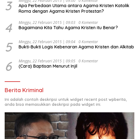
3
Minggu, 22 Februari 2015 | 09:00
0 Komentar
Apa Perbedaan Utama antara Agama Kristen Katolik
Roma dengan Agama Kristen Protestan?
4
Minggu, 22 Februari 2015 | 09:03
0 Komentar
Bagaimana Kita Tahu Agama Kristen itu Benar?
5
Minggu, 22 Februari 2015 | 09:04
0 Komentar
Bukti-Bukti Logis Kebenaran Agama Kristen dan Alkitab
6
Minggu, 22 Februari 2015 | 09:05
0 Komentar
(Cara) Baptisan Menurut Injil
Berita Kriminal
Ini adalah contoh deskripsi untuk widget recent post wpberita,
anda bisa memasukkan deskripsi pada widget ini.