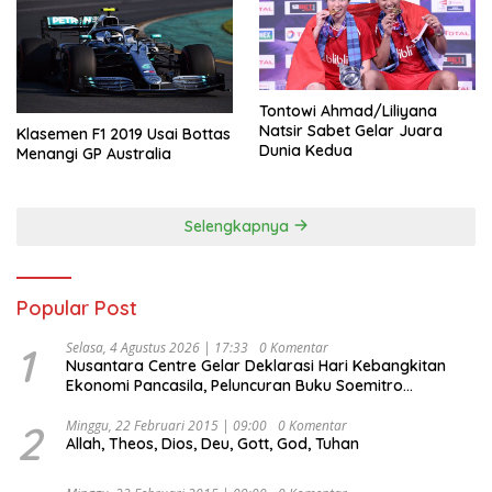
Tontowi Ahmad/Liliyana
Natsir Sabet Gelar Juara
Klasemen F1 2019 Usai Bottas
Dunia Kedua
Menangi GP Australia
Selengkapnya
Popular Post
1
Selasa, 4 Agustus 2026 | 17:33
0 Komentar
Nusantara Centre Gelar Deklarasi Hari Kebangkitan
Ekonomi Pancasila, Peluncuran Buku Soemitro
Djojohadikusumo Anti Penjajahan (Pergolakan
Ekonomi Politik Indonesia) & Simposium Nasional
2
Minggu, 22 Februari 2015 | 09:00
0 Komentar
Allah, Theos, Dios, Deu, Gott, God, Tuhan
“Urgensi Undang-Undang Perekonomian Nasional dan
Kesejahteraan Sosial dalam Menata Bangsa Menuju
Indonesia Emas 2045”,