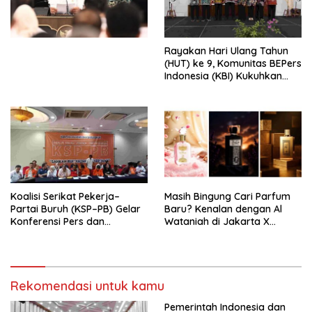
Undang-Undang
Perekonomian Nasional dan
Kesejahteraan Sosial dalam
Menata Bangsa Menuju
Rayakan Hari Ulang Tahun
Indonesia Emas 2045”,
(HUT) ke 9, Komunitas BEPers
Indonesia (KBI) Kukuhkan
Pengurus Hasil Musyawarah
Nasional (Munas) Pertama,
Tema: “Penguatan dan
Pengembangan Organisasi
KBI yang Berbasis Riset di
seluruh Indonesia dan
Mancanegara”.
Koalisi Serikat Pekerja–
Masih Bingung Cari Parfum
Partai Buruh (KSP–PB) Gelar
Baru? Kenalan dengan Al
Konferensi Pers dan
Wataniah di Jakarta X
Sarasehan: Menuntaskan
Beauty 2026
Perjuangan Koalisi Serikat
Pekerja–Partai Buruh untuk
RUU Ketenagakerjaan Baru.
Rekomendasi untuk kamu
Pemerintah Indonesia dan