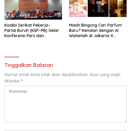
KBI yang Berbasis Riset di
seluruh Indonesia dan
Mancanegara”.
Koalisi Serikat Pekerja–
Masih Bingung Cari Parfum
Partai Buruh (KSP–PB) Gelar
Baru? Kenalan dengan Al
Konferensi Pers dan
Wataniah di Jakarta X
Sarasehan: Menuntaskan
Beauty 2026
Perjuangan Koalisi Serikat
Pekerja–Partai Buruh untuk
RUU Ketenagakerjaan Baru.
Tinggalkan Balasan
Alamat email Anda tidak akan dipublikasikan.
Ruas yang wajib
ditandai
*