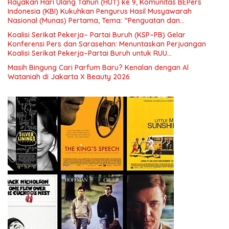
Rayakan Hari Ulang Tahun (HUT) ke 9, Komunitas BEPers
Indonesia (KBI) Kukuhkan Pengurus Hasil Musyawarah
Nasional (Munas) Pertama, Tema: “Penguatan dan
Pengembangan Organisasi KBI yang Berbasis Riset di seluruh
Koalisi Serikat Pekerja– Partai Buruh (KSP–PB) Gelar
Indonesia dan Mancanegara”.
Konferensi Pers dan Sarasehan: Menuntaskan Perjuangan
Koalisi Serikat Pekerja–Partai Buruh untuk RUU
Ketenagakerjaan Baru.
Masih Bingung Cari Parfum Baru? Kenalan dengan Al
Wataniah di Jakarta X Beauty 2026