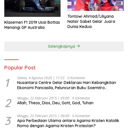
Tontowi Ahmad/Liliyana
Natsir Sabet Gelar Juara
Klasemen F1 2019 Usai Bottas
Dunia Kedua
Menangi GP Australia
Selengkapnya
Popular Post
1
Selasa, 4 Agustus 2026 | 17:33
0 Komentar
Nusantara Centre Gelar Deklarasi Hari Kebangkitan
Ekonomi Pancasila, Peluncuran Buku Soemitro
Djojohadikusumo Anti Penjajahan (Pergolakan
Ekonomi Politik Indonesia) & Simposium Nasional
2
Minggu, 22 Februari 2015 | 09:00
0 Komentar
Allah, Theos, Dios, Deu, Gott, God, Tuhan
“Urgensi Undang-Undang Perekonomian Nasional dan
Kesejahteraan Sosial dalam Menata Bangsa Menuju
Indonesia Emas 2045”,
3
Minggu, 22 Februari 2015 | 09:00
0 Komentar
Apa Perbedaan Utama antara Agama Kristen Katolik
Roma dengan Agama Kristen Protestan?