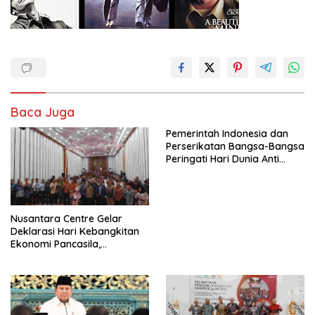
Baca Juga
Pemerintah Indonesia dan
Perserikatan Bangsa-Bangsa
Peringati Hari Dunia Anti
Perdagangan Orang 2026
dengan Komitmen Baru
untuk Memberantas
Perdagangan Orang di Era
Nusantara Centre Gelar
Digital
Deklarasi Hari Kebangkitan
Ekonomi Pancasila,
Peluncuran Buku Soemitro
Djojohadikusumo Anti
Penjajahan (Pergolakan
Ekonomi Politik Indonesia) &
Simposium Nasional “Urgensi