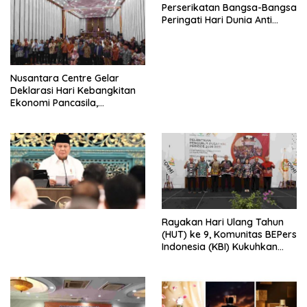
Perserikatan Bangsa-Bangsa
Peringati Hari Dunia Anti
Perdagangan Orang 2026
dengan Komitmen Baru
untuk Memberantas
Perdagangan Orang di Era
Nusantara Centre Gelar
Digital
Deklarasi Hari Kebangkitan
Ekonomi Pancasila,
Peluncuran Buku Soemitro
Djojohadikusumo Anti
Penjajahan (Pergolakan
Ekonomi Politik Indonesia) &
Simposium Nasional “Urgensi
Undang-Undang
Perekonomian Nasional dan
Kesejahteraan Sosial dalam
Menata Bangsa Menuju
Rayakan Hari Ulang Tahun
Indonesia Emas 2045”,
(HUT) ke 9, Komunitas BEPers
Indonesia (KBI) Kukuhkan
Pengurus Hasil Musyawarah
Nasional (Munas) Pertama,
Tema: “Penguatan dan
Pengembangan Organisasi