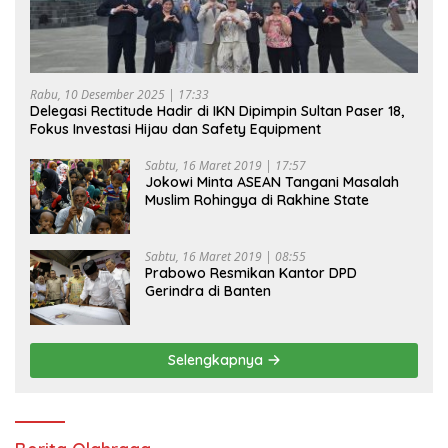
Rabu, 10 Desember 2025 | 17:33
Delegasi Rectitude Hadir di IKN Dipimpin Sultan Paser 18,
Fokus Investasi Hijau dan Safety Equipment
Sabtu, 16 Maret 2019 | 17:57
Jokowi Minta ASEAN Tangani Masalah
Muslim Rohingya di Rakhine State
Sabtu, 16 Maret 2019 | 08:55
Prabowo Resmikan Kantor DPD
Gerindra di Banten
Selengkapnya