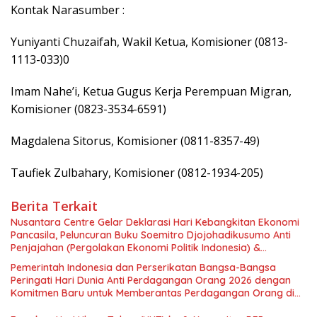
Kontak Narasumber :
Yuniyanti Chuzaifah, Wakil Ketua, Komisioner (0813-
1113-033)0
Imam Nahe’i, Ketua Gugus Kerja Perempuan Migran,
Komisioner (0823-3534-6591)
Magdalena Sitorus, Komisioner (0811-8357-49)
Taufiek Zulbahary, Komisioner (0812-1934-205)
Berita Terkait
Nusantara Centre Gelar Deklarasi Hari Kebangkitan Ekonomi
Pancasila, Peluncuran Buku Soemitro Djojohadikusumo Anti
Penjajahan (Pergolakan Ekonomi Politik Indonesia) &
Simposium Nasional “Urgensi Undang-Undang Perekonomian
Pemerintah Indonesia dan Perserikatan Bangsa-Bangsa
Nasional dan Kesejahteraan Sosial dalam Menata Bangsa
Peringati Hari Dunia Anti Perdagangan Orang 2026 dengan
Menuju Indonesia Emas 2045”,
Komitmen Baru untuk Memberantas Perdagangan Orang di
Era Digital