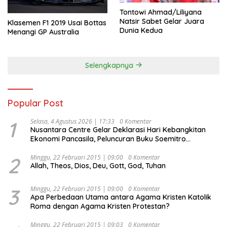
Tontowi Ahmad/Liliyana
Natsir Sabet Gelar Juara
Klasemen F1 2019 Usai Bottas
Dunia Kedua
Menangi GP Australia
Selengkapnya
Popular Post
1
Selasa, 4 Agustus 2026 | 17:33
0 Komentar
Nusantara Centre Gelar Deklarasi Hari Kebangkitan
Ekonomi Pancasila, Peluncuran Buku Soemitro
Djojohadikusumo Anti Penjajahan (Pergolakan
Ekonomi Politik Indonesia) & Simposium Nasional
2
Minggu, 22 Februari 2015 | 09:00
0 Komentar
Allah, Theos, Dios, Deu, Gott, God, Tuhan
“Urgensi Undang-Undang Perekonomian Nasional dan
Kesejahteraan Sosial dalam Menata Bangsa Menuju
Indonesia Emas 2045”,
3
Minggu, 22 Februari 2015 | 09:00
0 Komentar
Apa Perbedaan Utama antara Agama Kristen Katolik
Roma dengan Agama Kristen Protestan?
Minggu, 22 Februari 2015 | 09:03
0 Komentar