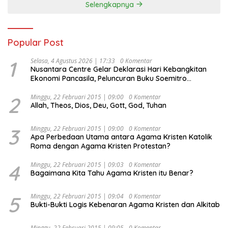
Selengkapnya
Popular Post
1
Selasa, 4 Agustus 2026 | 17:33
0 Komentar
Nusantara Centre Gelar Deklarasi Hari Kebangkitan
Ekonomi Pancasila, Peluncuran Buku Soemitro
Djojohadikusumo Anti Penjajahan (Pergolakan
Ekonomi Politik Indonesia) & Simposium Nasional
2
Minggu, 22 Februari 2015 | 09:00
0 Komentar
Allah, Theos, Dios, Deu, Gott, God, Tuhan
“Urgensi Undang-Undang Perekonomian Nasional dan
Kesejahteraan Sosial dalam Menata Bangsa Menuju
Indonesia Emas 2045”,
3
Minggu, 22 Februari 2015 | 09:00
0 Komentar
Apa Perbedaan Utama antara Agama Kristen Katolik
Roma dengan Agama Kristen Protestan?
4
Minggu, 22 Februari 2015 | 09:03
0 Komentar
Bagaimana Kita Tahu Agama Kristen itu Benar?
5
Minggu, 22 Februari 2015 | 09:04
0 Komentar
Bukti-Bukti Logis Kebenaran Agama Kristen dan Alkitab
Minggu, 22 Februari 2015 | 09:05
0 Komentar