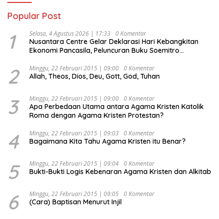
Popular Post
1
Selasa, 4 Agustus 2026 | 17:33
0 Komentar
Nusantara Centre Gelar Deklarasi Hari Kebangkitan
Ekonomi Pancasila, Peluncuran Buku Soemitro
Djojohadikusumo Anti Penjajahan (Pergolakan
Ekonomi Politik Indonesia) & Simposium Nasional
2
Minggu, 22 Februari 2015 | 09:00
0 Komentar
Allah, Theos, Dios, Deu, Gott, God, Tuhan
“Urgensi Undang-Undang Perekonomian Nasional dan
Kesejahteraan Sosial dalam Menata Bangsa Menuju
Indonesia Emas 2045”,
3
Minggu, 22 Februari 2015 | 09:00
0 Komentar
Apa Perbedaan Utama antara Agama Kristen Katolik
Roma dengan Agama Kristen Protestan?
4
Minggu, 22 Februari 2015 | 09:03
0 Komentar
Bagaimana Kita Tahu Agama Kristen itu Benar?
5
Minggu, 22 Februari 2015 | 09:04
0 Komentar
Bukti-Bukti Logis Kebenaran Agama Kristen dan Alkitab
6
Minggu, 22 Februari 2015 | 09:05
0 Komentar
(Cara) Baptisan Menurut Injil