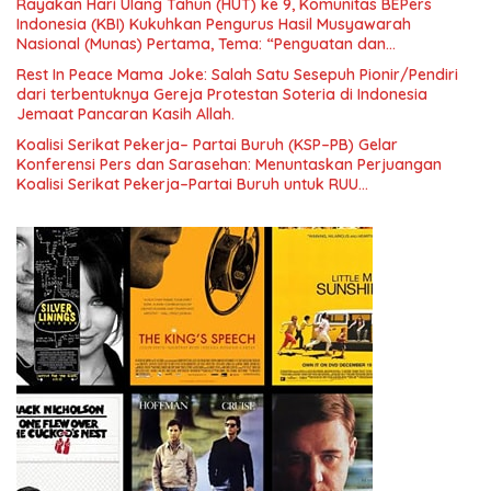
Rayakan Hari Ulang Tahun (HUT) ke 9, Komunitas BEPers
Indonesia (KBI) Kukuhkan Pengurus Hasil Musyawarah
Nasional (Munas) Pertama, Tema: “Penguatan dan
Pengembangan Organisasi KBI yang Berbasis Riset di seluruh
Rest In Peace Mama Joke: Salah Satu Sesepuh Pionir/Pendiri
Indonesia dan Mancanegara”.
dari terbentuknya Gereja Protestan Soteria di Indonesia
Jemaat Pancaran Kasih Allah.
Koalisi Serikat Pekerja– Partai Buruh (KSP–PB) Gelar
Konferensi Pers dan Sarasehan: Menuntaskan Perjuangan
Koalisi Serikat Pekerja–Partai Buruh untuk RUU
Ketenagakerjaan Baru.