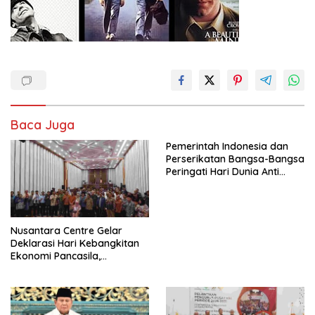
Baca Juga
Pemerintah Indonesia dan
Perserikatan Bangsa-Bangsa
Peringati Hari Dunia Anti
Perdagangan Orang 2026
dengan Komitmen Baru
untuk Memberantas
Perdagangan Orang di Era
Nusantara Centre Gelar
Digital
Deklarasi Hari Kebangkitan
Ekonomi Pancasila,
Peluncuran Buku Soemitro
Djojohadikusumo Anti
Penjajahan (Pergolakan
Ekonomi Politik Indonesia) &