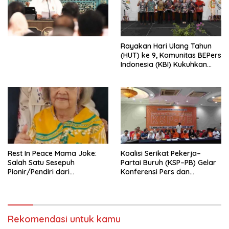
Simposium Nasional “Urgensi
Undang-Undang
Perekonomian Nasional dan
Kesejahteraan Sosial dalam
Menata Bangsa Menuju
Rayakan Hari Ulang Tahun
Indonesia Emas 2045”,
(HUT) ke 9, Komunitas BEPers
Indonesia (KBI) Kukuhkan
Pengurus Hasil Musyawarah
Nasional (Munas) Pertama,
Tema: “Penguatan dan
Pengembangan Organisasi
KBI yang Berbasis Riset di
seluruh Indonesia dan
Mancanegara”.
Rest In Peace Mama Joke:
Koalisi Serikat Pekerja–
Salah Satu Sesepuh
Partai Buruh (KSP–PB) Gelar
Pionir/Pendiri dari
Konferensi Pers dan
terbentuknya Gereja
Sarasehan: Menuntaskan
Protestan Soteria di
Perjuangan Koalisi Serikat
Indonesia Jemaat Pancaran
Pekerja–Partai Buruh untuk
Kasih Allah.
RUU Ketenagakerjaan Baru.
Rekomendasi untuk kamu