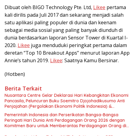
Dibuat oleh BIGO Technology Pte. Ltd,
Likee
pertama
kali dirilis pada Juli 2017 dan sekarang menjadi salah
satu aplikasi paling populer di dunia dan keenam
sebagai media sosial yang paling banyak diunduh di
dunia berdasarkan laporan Sensor Tower di Kuartal I-
2020.
Likee
juga menduduki peringkat pertama dalam
deretan “Top 10 Breakout Apps” menurut laporan App
Annie’s tahun 2019.
Likee
: Saatnya Kamu Bersinar.
(Hotben)
Berita Terkait
Nusantara Centre Gelar Deklarasi Hari Kebangkitan Ekonomi
Pancasila, Peluncuran Buku Soemitro Djojohadikusumo Anti
Penjajahan (Pergolakan Ekonomi Politik Indonesia) &
Simposium Nasional “Urgensi Undang-Undang Perekonomian
Pemerintah Indonesia dan Perserikatan Bangsa-Bangsa
Nasional dan Kesejahteraan Sosial dalam Menata Bangsa
Peringati Hari Dunia Anti Perdagangan Orang 2026 dengan
Menuju Indonesia Emas 2045”,
Komitmen Baru untuk Memberantas Perdagangan Orang di
Era Digital