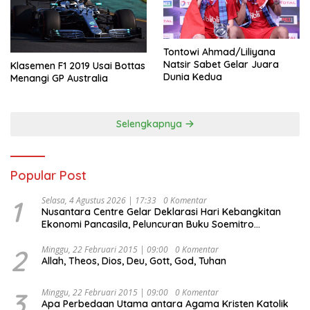
Tontowi Ahmad/Liliyana
Natsir Sabet Gelar Juara
Klasemen F1 2019 Usai Bottas
Dunia Kedua
Menangi GP Australia
Selengkapnya
Popular Post
1
Selasa, 4 Agustus 2026 | 17:33
0 Komentar
Nusantara Centre Gelar Deklarasi Hari Kebangkitan
Ekonomi Pancasila, Peluncuran Buku Soemitro
Djojohadikusumo Anti Penjajahan (Pergolakan
Ekonomi Politik Indonesia) & Simposium Nasional
2
Minggu, 22 Februari 2015 | 09:00
0 Komentar
Allah, Theos, Dios, Deu, Gott, God, Tuhan
“Urgensi Undang-Undang Perekonomian Nasional dan
Kesejahteraan Sosial dalam Menata Bangsa Menuju
Indonesia Emas 2045”,
3
Minggu, 22 Februari 2015 | 09:00
0 Komentar
Apa Perbedaan Utama antara Agama Kristen Katolik