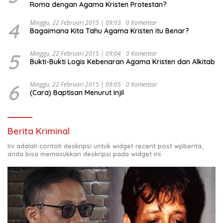
Roma dengan Agama Kristen Protestan?
4
Minggu, 22 Februari 2015 | 09:03
0 Komentar
Bagaimana Kita Tahu Agama Kristen itu Benar?
5
Minggu, 22 Februari 2015 | 09:04
0 Komentar
Bukti-Bukti Logis Kebenaran Agama Kristen dan Alkitab
6
Minggu, 22 Februari 2015 | 09:05
0 Komentar
(Cara) Baptisan Menurut Injil
Berita Kriminal
Ini adalah contoh deskripsi untuk widget recent post wpberita,
anda bisa memasukkan deskripsi pada widget ini.