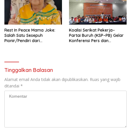
Pengembangan Organisasi
KBI yang Berbasis Riset di
seluruh Indonesia dan
Mancanegara”.
Rest In Peace Mama Joke:
Koalisi Serikat Pekerja–
Salah Satu Sesepuh
Partai Buruh (KSP–PB) Gelar
Pionir/Pendiri dari
Konferensi Pers dan
terbentuknya Gereja
Sarasehan: Menuntaskan
Protestan Soteria di
Perjuangan Koalisi Serikat
Indonesia Jemaat Pancaran
Pekerja–Partai Buruh untuk
Kasih Allah.
RUU Ketenagakerjaan Baru.
Tinggalkan Balasan
Alamat email Anda tidak akan dipublikasikan.
Ruas yang wajib
ditandai
*