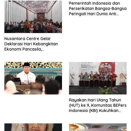
Pemerintah Indonesia dan
Perserikatan Bangsa-Bangsa
Peringati Hari Dunia Anti
Perdagangan Orang 2026
dengan Komitmen Baru
untuk Memberantas
Perdagangan Orang di Era
Nusantara Centre Gelar
Digital
Deklarasi Hari Kebangkitan
Ekonomi Pancasila,
Peluncuran Buku Soemitro
Djojohadikusumo Anti
Penjajahan (Pergolakan
Ekonomi Politik Indonesia) &
Simposium Nasional “Urgensi
Undang-Undang
Perekonomian Nasional dan
Kesejahteraan Sosial dalam
Menata Bangsa Menuju
Rayakan Hari Ulang Tahun
Indonesia Emas 2045”,
(HUT) ke 9, Komunitas BEPers
Indonesia (KBI) Kukuhkan
Pengurus Hasil Musyawarah
Nasional (Munas) Pertama,
Tema: “Penguatan dan