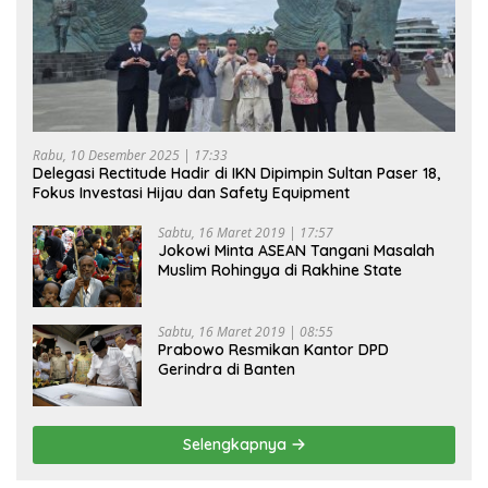
Rabu, 10 Desember 2025 | 17:33
Delegasi Rectitude Hadir di IKN Dipimpin Sultan Paser 18,
Fokus Investasi Hijau dan Safety Equipment
Sabtu, 16 Maret 2019 | 17:57
Jokowi Minta ASEAN Tangani Masalah
Muslim Rohingya di Rakhine State
Sabtu, 16 Maret 2019 | 08:55
Prabowo Resmikan Kantor DPD
Gerindra di Banten
Selengkapnya