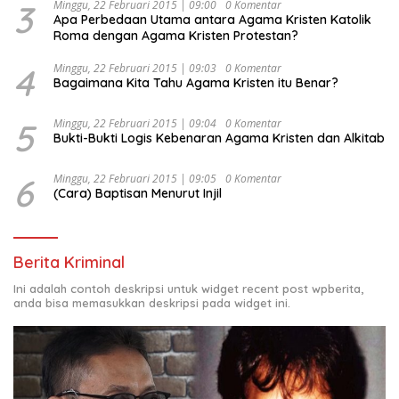
3
Minggu, 22 Februari 2015 | 09:00
0 Komentar
Apa Perbedaan Utama antara Agama Kristen Katolik
Roma dengan Agama Kristen Protestan?
4
Minggu, 22 Februari 2015 | 09:03
0 Komentar
Bagaimana Kita Tahu Agama Kristen itu Benar?
5
Minggu, 22 Februari 2015 | 09:04
0 Komentar
Bukti-Bukti Logis Kebenaran Agama Kristen dan Alkitab
6
Minggu, 22 Februari 2015 | 09:05
0 Komentar
(Cara) Baptisan Menurut Injil
Berita Kriminal
Ini adalah contoh deskripsi untuk widget recent post wpberita,
anda bisa memasukkan deskripsi pada widget ini.