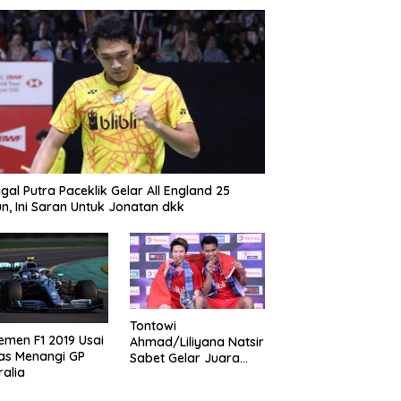
gal Putra Paceklik Gelar All England 25
n, Ini Saran Untuk Jonatan dkk
Tontowi
emen F1 2019 Usai
Ahmad/Liliyana Natsir
as Menangi GP
Sabet Gelar Juara
ralia
Dunia Kedua