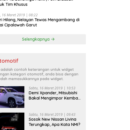
uk Tim Khusus
, 16 Maret 2019 | 08:22
ri Hilang, Nelayan Tewas Mengambang di
ai Cipalawah Garut
Selengkapnya
tomotif
i adalah contoh keterangan untuk widget
ngan kategori otomotif, anda bisa dengan
dah memasukkannya pada widget.
Sabtu, 16 Maret 2019 | 10:53
Demi Xpander, Mitsubishi
Bakal Mengimpor Kembali
Pajero Sport
Sabtu, 16 Maret 2019 | 09:43
Sosok New Nissan Livina
Terungkap, Apa Kata NMI?