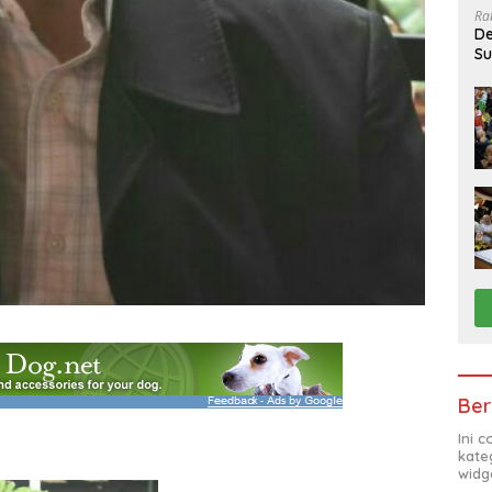
Ra
De
Su
Sa
Ber
Ini 
kate
widg