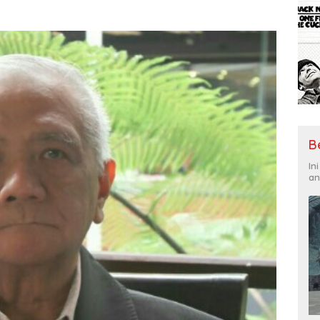
B
In
an