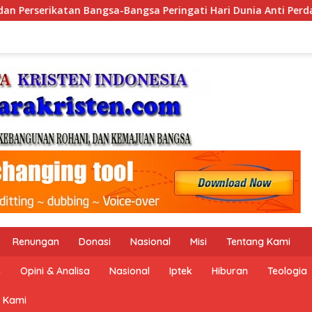
unia Anti Perdagangan Orang 2026 dengan Komitmen Baru untu
Renungan
Donasi
Nasional
Misi
Tentang Kami
n
Opini & Analisa
Nasional
Iptek
Hiburan
Teologia
 Kami