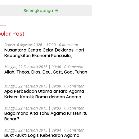
Selengkapnya
ular Post
Selasa, 4 Agustus 2026 | 17:33
0 Komentar
Nusantara Centre Gelar Deklarasi Hari
Kebangkitan Ekonomi Pancasila,
Peluncuran Buku Soemitro
Djojohadikusumo Anti Penjajahan
Minggu, 22 Februari 2015 | 09:00
0 Komentar
Allah, Theos, Dios, Deu, Gott, God, Tuhan
(Pergolakan Ekonomi Politik Indonesia) &
Simposium Nasional “Urgensi Undang-
Undang Perekonomian Nasional dan
Minggu, 22 Februari 2015 | 09:00
0 Komentar
Kesejahteraan Sosial dalam Menata
Apa Perbedaan Utama antara Agama
Bangsa Menuju Indonesia Emas 2045”,
Kristen Katolik Roma dengan Agama
Kristen Protestan?
Minggu, 22 Februari 2015 | 09:03
0 Komentar
Bagaimana Kita Tahu Agama Kristen itu
Benar?
Minggu, 22 Februari 2015 | 09:04
0 Komentar
Bukti-Bukti Logis Kebenaran Agama