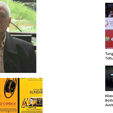
Tung
Tahu
Klas
Bott
Aust