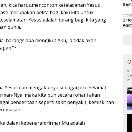
Bent
an, kita harus.mencontoh keteladanan Yesus
asti merupakan pelita bagi kaki kita untuk
Sabtu
keselamatan. Yesus adalah terang bagi kita yang
2 Ha
Pant
an dunia.
a, barangsiapa mengikut Aku, ia tidak akan
lapan.”*
O
In
de
mu
ma Yesus dan mengakuinya sebagai Juru Selamat
firman-Nya, maka kita pun secara rohani akan
agai penderitaan seperti sakit penyakit, kemiskinan
ecemasan.
ka dalam kebenaran; firmanMu adalah