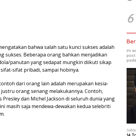
6
Ber
engatakan bahwa salah satu kunci sukses adalah
Ini 
ng sukses. Beberapa orang bahkan menjadikan
post
pada
dola/panutan yang sedapat mungkin diikuti sikap
sifat-sifat pribadi, sampai hobinya.
contoh dari orang lain adalah merupakan kesia-
 justru orang senang melakukannya. Contoh,
is Presley dan Michel Jackson di seluruh dunia yang
ini masih saja mendewa-dewakan kedua selebriti
m.
Sabtu
14 T