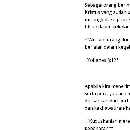
Sebagai orang berim
Kristus yang sudah.p
melangkah ke jalan 
hidup dalam kekelam
*”Akulah terang duni
berjalan dalam kege
*Yohanes 8:12*
Apabila kita meneri
serta percaya pada 
dipisahkan dari berb
dan kekhawatiran/k
*”Kuduskanlah mere
kebenaran.”*