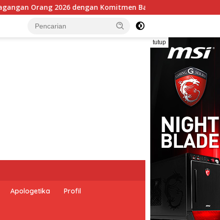
k Memberantas Perdagangan Orang di Era Digital
tutup
Apologetika
Profil