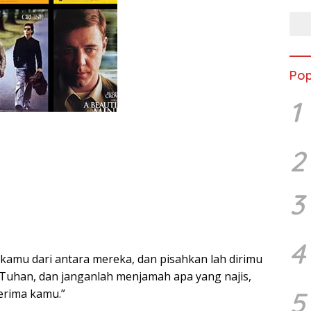
Pop
1
2
3
4
 kamu dari antara mereka, dan pisahkan lah dirimu
 Tuhan, dan janganlah menjamah apa yang najis,
5
rima kamu.”