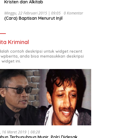
Kristen dan Alkitab
Minggu, 22 Februari 2015 | 09:05
0 Komentar
(Cara) Baptisan Menurut Injil
ita Kriminal
adalah contoh deskripsi untuk widget recent
 wpberita, anda bisa memasukkan deskripsi
 widget ini.
, 16 Maret 2019 | 08:28
ahun Terbunuhnya Munir, Polri Didesak