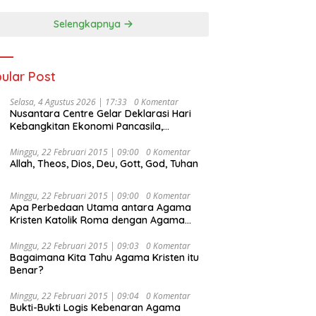
Selengkapnya
ular Post
Selasa, 4 Agustus 2026 | 17:33
0 Komentar
Nusantara Centre Gelar Deklarasi Hari
Kebangkitan Ekonomi Pancasila,
Peluncuran Buku Soemitro
Djojohadikusumo Anti Penjajahan
Minggu, 22 Februari 2015 | 09:00
0 Komentar
Allah, Theos, Dios, Deu, Gott, God, Tuhan
(Pergolakan Ekonomi Politik Indonesia) &
Simposium Nasional “Urgensi Undang-
Undang Perekonomian Nasional dan
Minggu, 22 Februari 2015 | 09:00
0 Komentar
Kesejahteraan Sosial dalam Menata
Apa Perbedaan Utama antara Agama
Bangsa Menuju Indonesia Emas 2045”,
Kristen Katolik Roma dengan Agama
Kristen Protestan?
Minggu, 22 Februari 2015 | 09:03
0 Komentar
Bagaimana Kita Tahu Agama Kristen itu
Benar?
Minggu, 22 Februari 2015 | 09:04
0 Komentar
Bukti-Bukti Logis Kebenaran Agama