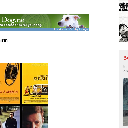
irin
B
In
an