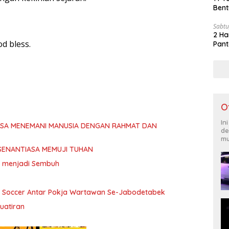
Bent
Sabtu
2 Ha
d bless.
Pant
O
In
ASA MENEMANI MANUSIA DENGAN RAHMAT DAN
de
mu
SENANTIASA MEMUJI TUHAN
ita menjadi Sembuh
i Soccer Antar Pokja Wartawan Se-Jabodetabek
uatiran