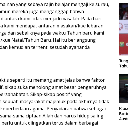
inan yang sebaya rajin belajar mengaji ke surau,
namun mereka juga menganggap bahwa
iantara kami tidak menjadi masalah. Pada hari
rga kami mendapat antaran masakan/kue lebaran
uarga dan sebaliknya pada waktu Tahun baru kami
kue Natal/Tahun Baru. Hal itu berlangsung
 dan kemudian terhenti sesudah ayahanda
Tung
Tahu
ktis seperti itu memang amat jelas bahwa faktor
atif, sikap suka menolong amat besar pengaruhnya
sahabatan. Sikap-sikap positif yang
 sebuah masyarakat majemuk pada akhirnya tidak
 keberbedaan agama. Penyadaran bahwa sebagai
Klas
Bott
sama-sama ciptaan Allah dan harus hidup saling
Aust
perlu untuk diingatkan terus dalam berbagai