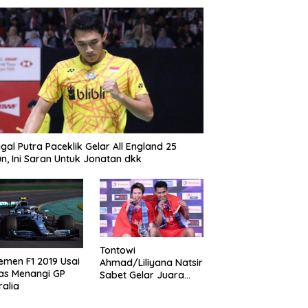
gal Putra Paceklik Gelar All England 25
n, Ini Saran Untuk Jonatan dkk
Tontowi
emen F1 2019 Usai
Ahmad/Liliyana Natsir
as Menangi GP
Sabet Gelar Juara
ralia
Dunia Kedua