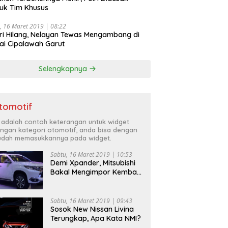
uk Tim Khusus
, 16 Maret 2019 | 08:22
ri Hilang, Nelayan Tewas Mengambang di
ai Cipalawah Garut
Selengkapnya
tomotif
i adalah contoh keterangan untuk widget
ngan kategori otomotif, anda bisa dengan
dah memasukkannya pada widget.
Sabtu, 16 Maret 2019 | 10:53
Demi Xpander, Mitsubishi
Bakal Mengimpor Kembali
Pajero Sport
Sabtu, 16 Maret 2019 | 09:43
Sosok New Nissan Livina
Terungkap, Apa Kata NMI?