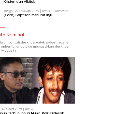
Kristen dan Alkitab
Minggu, 22 Februari 2015 | 09:05
0 Komentar
(Cara) Baptisan Menurut Injil
ita Kriminal
adalah contoh deskripsi untuk widget recent
 wpberita, anda bisa memasukkan deskripsi
 widget ini.
, 16 Maret 2019 | 08:28
ahun Terbunuhnya Munir, Polri Didesak