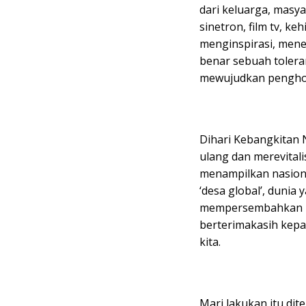
dari keluarga, masya
sinetron, film tv, k
menginspirasi, menel
benar sebuah tolerans
mewujudkan pengho
Dihari Kebangkitan 
ulang dan merevitali
menampilkan nasiona
‘desa global’, dunia
mempersembahkan hid
berterimakasih kepa
kita.
Mari lakukan itu dit