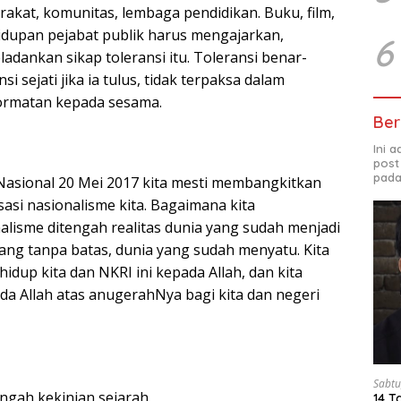
rakat, komunitas, lembaga pendidikan. Buku, film,
ehidupan pejabat publik harus mengajarkan,
6
adankan sikap toleransi itu. Toleransi benar-
i sejati jika ia tulus, tidak terpaksa dalam
rmatan kepada sesama.
Ber
Ini 
post
pada
Nasional 20 Mei 2017 kita mesti membangkitkan
sasi nasionalisme kita. Bagaimana kita
lisme ditengah realitas dunia yang sudah menjadi
 yang tanpa batas, dunia yang sudah menyatu. Kita
up kita dan NKRI ini kepada Allah, dan kita
da Allah atas anugerahNya bagi kita dan negeri
Sabtu
engah kekinian sejarah.
14 T