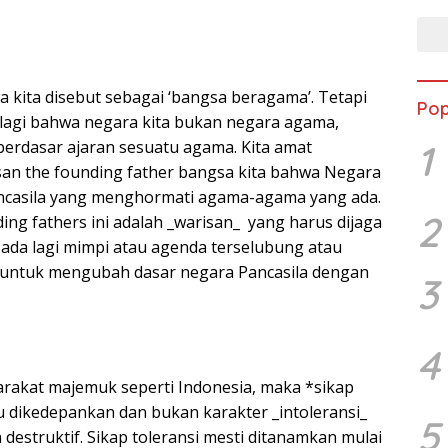
a kita disebut sebagai ‘bangsa beragama’. Tetapi
Pop
r lagi bahwa negara kita bukan negara agama,
1
erdasar ajaran sesuatu agama. Kita amat
an the founding father bangsa kita bahwa Negara
ancasila yang menghormati agama-agama yang ada.
2
ng fathers ini adalah _warisan_ yang harus dijaga
 ada lagi mimpi atau agenda terselubung atau
 untuk mengubah dasar negara Pancasila dengan
3
4
rakat majemuk seperti Indonesia, maka *sikap
lu dikedepankan dan bukan karakter _intoleransi_
5
 destruktif. Sikap toleransi mesti ditanamkan mulai