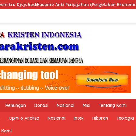
 (Pergolakan Ekonomi Politik Indonesia) & Simposium Nasiona
Renungan
Donasi
Nasional
Misi
Tentang Kami
n
Opini & Analisa
Nasional
Iptek
Hiburan
Teologia
 Kami