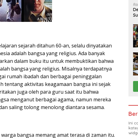
Ra
De
Su
Sa
ajaran sejarah ditahun 60-an, selalu dinyatakan
sia adalah bangsa yang religius. Ada banyak
arkan dalam buku itu untuk membuktikan bahwa
alah bangsa yang religius. Misalnya terdapatnya
gai rumah ibadah dan berbagai peninggalan
ah tentang aktivitas keagamaan bangsa ini sejak
ritakan juga oleh para guru saat itu bahwa
ngsa menganut berbagai agama, namun mereka
dan saling tolong menolong diantara sesama.
Ber
Ini 
kate
widg
warga bangsa memang amat terasa di zaman itu.