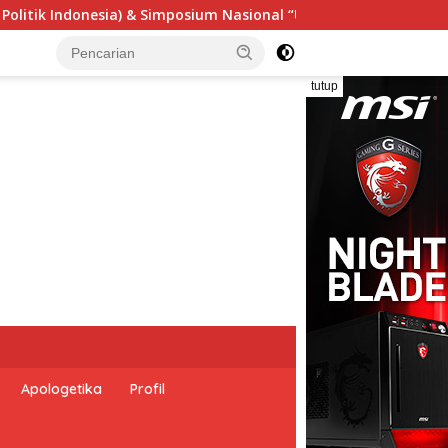
l “Urgensi Undang-Undang Perekonomian Nasional dan Kesejahte
tutup
Apologetika
Profil