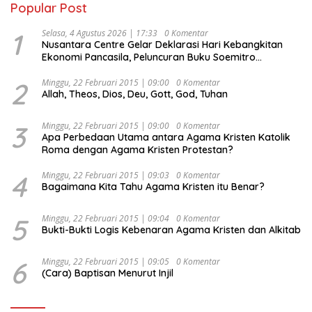
Popular Post
1
Selasa, 4 Agustus 2026 | 17:33
0 Komentar
Nusantara Centre Gelar Deklarasi Hari Kebangkitan
Ekonomi Pancasila, Peluncuran Buku Soemitro
Djojohadikusumo Anti Penjajahan (Pergolakan
Ekonomi Politik Indonesia) & Simposium Nasional
2
Minggu, 22 Februari 2015 | 09:00
0 Komentar
Allah, Theos, Dios, Deu, Gott, God, Tuhan
“Urgensi Undang-Undang Perekonomian Nasional dan
Kesejahteraan Sosial dalam Menata Bangsa Menuju
Indonesia Emas 2045”,
3
Minggu, 22 Februari 2015 | 09:00
0 Komentar
Apa Perbedaan Utama antara Agama Kristen Katolik
Roma dengan Agama Kristen Protestan?
4
Minggu, 22 Februari 2015 | 09:03
0 Komentar
Bagaimana Kita Tahu Agama Kristen itu Benar?
5
Minggu, 22 Februari 2015 | 09:04
0 Komentar
Bukti-Bukti Logis Kebenaran Agama Kristen dan Alkitab
6
Minggu, 22 Februari 2015 | 09:05
0 Komentar
(Cara) Baptisan Menurut Injil