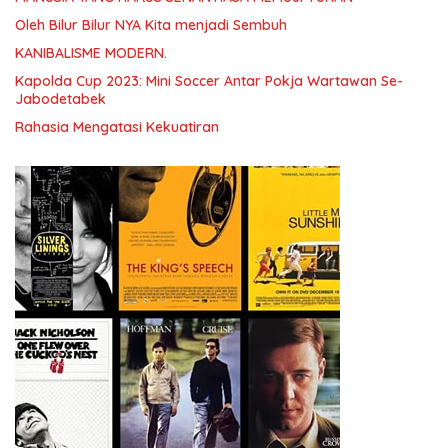
Oleh Bilur Bilur NYA Kita menjadi Sembuh
KANIBALISME MODERN.
Kapolda Cup 2023: Mini Soccer Antar Pokja Wartawan Se-
Jabodetabek
Rahasia Mengatasi Kekuatiran