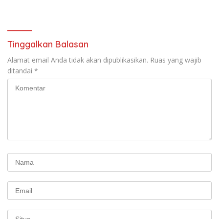
Sarasehan: Menuntaskan
Beauty 2026
Perjuangan Koalisi Serikat
Pekerja–Partai Buruh untuk
RUU Ketenagakerjaan Baru.
Tinggalkan Balasan
Alamat email Anda tidak akan dipublikasikan.
Ruas yang wajib
ditandai
*