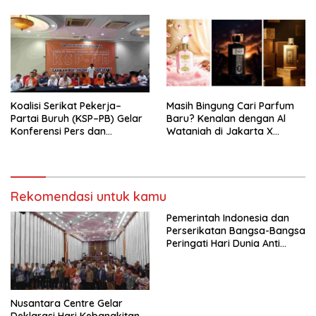
Nasional (Munas) Pertama,
Tema: “Penguatan dan
Pengembangan Organisasi
KBI yang Berbasis Riset di
seluruh Indonesia dan
Mancanegara”.
Koalisi Serikat Pekerja–
Masih Bingung Cari Parfum
Partai Buruh (KSP–PB) Gelar
Baru? Kenalan dengan Al
Konferensi Pers dan
Wataniah di Jakarta X
Sarasehan: Menuntaskan
Beauty 2026
Perjuangan Koalisi Serikat
Pekerja–Partai Buruh untuk
RUU Ketenagakerjaan Baru.
Rekomendasi untuk kamu
Pemerintah Indonesia dan
Perserikatan Bangsa-Bangsa
Peringati Hari Dunia Anti
Perdagangan Orang 2026
dengan Komitmen Baru
untuk Memberantas
Perdagangan Orang di Era
Nusantara Centre Gelar
Digital