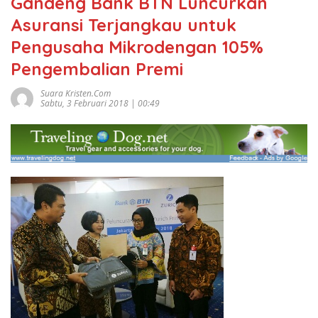
Gandeng Bank BTN Luncurkan
Asuransi Terjangkau untuk
Pengusaha Mikrodengan 105%
Pengembalian Premi
Suara Kristen.com
Sabtu, 3 Februari 2018 | 00:49