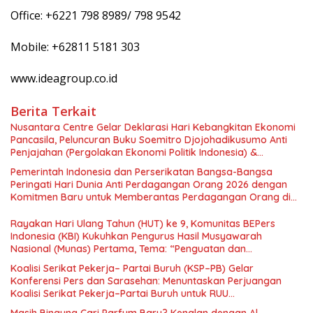
Office: +6221 798 8989/ 798 9542
Mobile: +62811 5181 303
www.ideagroup.co.id
Berita Terkait
Nusantara Centre Gelar Deklarasi Hari Kebangkitan Ekonomi
Pancasila, Peluncuran Buku Soemitro Djojohadikusumo Anti
Penjajahan (Pergolakan Ekonomi Politik Indonesia) &
Simposium Nasional “Urgensi Undang-Undang Perekonomian
Pemerintah Indonesia dan Perserikatan Bangsa-Bangsa
Nasional dan Kesejahteraan Sosial dalam Menata Bangsa
Peringati Hari Dunia Anti Perdagangan Orang 2026 dengan
Menuju Indonesia Emas 2045”,
Komitmen Baru untuk Memberantas Perdagangan Orang di
Era Digital
Rayakan Hari Ulang Tahun (HUT) ke 9, Komunitas BEPers
Indonesia (KBI) Kukuhkan Pengurus Hasil Musyawarah
Nasional (Munas) Pertama, Tema: “Penguatan dan
Pengembangan Organisasi KBI yang Berbasis Riset di seluruh
Koalisi Serikat Pekerja– Partai Buruh (KSP–PB) Gelar
Indonesia dan Mancanegara”.
Konferensi Pers dan Sarasehan: Menuntaskan Perjuangan
Koalisi Serikat Pekerja–Partai Buruh untuk RUU
Ketenagakerjaan Baru.
Masih Bingung Cari Parfum Baru? Kenalan dengan Al