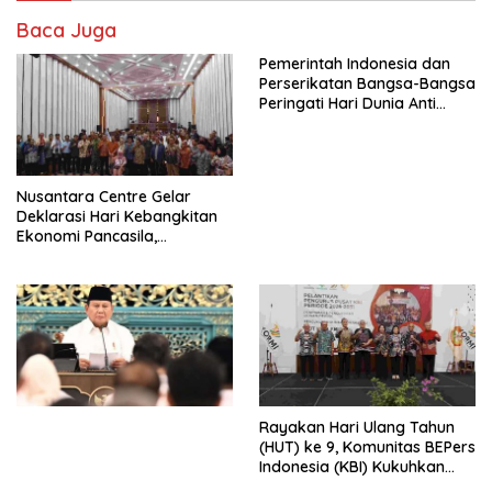
Baca Juga
Pemerintah Indonesia dan
Perserikatan Bangsa-Bangsa
Peringati Hari Dunia Anti
Perdagangan Orang 2026
dengan Komitmen Baru
untuk Memberantas
Perdagangan Orang di Era
Nusantara Centre Gelar
Digital
Deklarasi Hari Kebangkitan
Ekonomi Pancasila,
Peluncuran Buku Soemitro
Djojohadikusumo Anti
Penjajahan (Pergolakan
Ekonomi Politik Indonesia) &
Simposium Nasional “Urgensi
Undang-Undang
Perekonomian Nasional dan
Kesejahteraan Sosial dalam
Menata Bangsa Menuju
Rayakan Hari Ulang Tahun
Indonesia Emas 2045”,
(HUT) ke 9, Komunitas BEPers
Indonesia (KBI) Kukuhkan
Pengurus Hasil Musyawarah