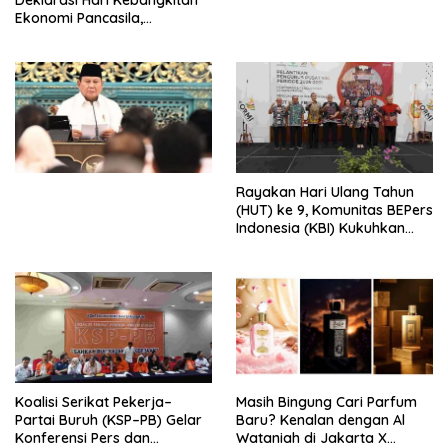
Deklarasi Hari Kebangkitan
Ekonomi Pancasila,
Peluncuran Buku Soemitro
Djojohadikusumo Anti
Penjajahan (Pergolakan
Ekonomi Politik Indonesia) &
Simposium Nasional “Urgensi
Undang-Undang
Perekonomian Nasional dan
Kesejahteraan Sosial dalam
Menata Bangsa Menuju
Rayakan Hari Ulang Tahun
Indonesia Emas 2045”,
(HUT) ke 9, Komunitas BEPers
Indonesia (KBI) Kukuhkan
Pengurus Hasil Musyawarah
Nasional (Munas) Pertama,
Tema: “Penguatan dan
Pengembangan Organisasi
KBI yang Berbasis Riset di
seluruh Indonesia dan
Mancanegara”.
Koalisi Serikat Pekerja–
Masih Bingung Cari Parfum
Partai Buruh (KSP–PB) Gelar
Baru? Kenalan dengan Al
Konferensi Pers dan
Wataniah di Jakarta X