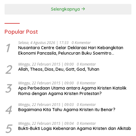
Selengkapnya
Popular Post
1
Selasa, 4 Agustus 2026 | 17:33
0 Komentar
Nusantara Centre Gelar Deklarasi Hari Kebangkitan
Ekonomi Pancasila, Peluncuran Buku Soemitro
Djojohadikusumo Anti Penjajahan (Pergolakan
Ekonomi Politik Indonesia) & Simposium Nasional
2
Minggu, 22 Februari 2015 | 09:00
0 Komentar
Allah, Theos, Dios, Deu, Gott, God, Tuhan
“Urgensi Undang-Undang Perekonomian Nasional dan
Kesejahteraan Sosial dalam Menata Bangsa Menuju
Indonesia Emas 2045”,
3
Minggu, 22 Februari 2015 | 09:00
0 Komentar
Apa Perbedaan Utama antara Agama Kristen Katolik
Roma dengan Agama Kristen Protestan?
4
Minggu, 22 Februari 2015 | 09:03
0 Komentar
Bagaimana Kita Tahu Agama Kristen itu Benar?
5
Minggu, 22 Februari 2015 | 09:04
0 Komentar
Bukti-Bukti Logis Kebenaran Agama Kristen dan Alkitab